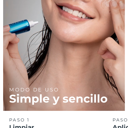
MODO DE USO
Simple y sencillo
PASO 1
PASO
Limpiar
Apli