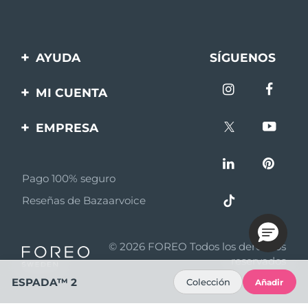
AYUDA
SÍGUENOS
Contáctanos
MI CUENTA
Pedidos y envíos
Registro de productos
EMPRESA
Garantía y devoluciones
Ayuda
Sobre FOREO
Preguntas frecuentes
Pago 100% seguro
Afiliados
Información de la
Reseñas de Bazaarvoice
batería
Noticias de afiliados
MYSA
© 2026 FOREO Todos los derechos
Asociados
reservados
ESPADA™ 2
Colección
Añadir
Términos y condiciones