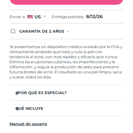
Filipinas
Entrega prevista
14/08/2026
8/12/26
US
Enviar a:
Entrega prevista:
Polonia
Entrega prevista
12/08/2026
GARANTÍA DE 2 AÑOS
Regístrate hoy y tendrás cobertura total de la
Portugal
Entrega prevista
11/08/2026
garantía FOREO. Esto quiere decir que, en caso
de tener algún problema durante los 2 años
Te presentamos un dispositivo médico avalado por la FDA y
posteriores a tu compra, FOREO te remplazará el
clínicamente probado que trata y cura la piel con
Puerto Rico
Entrega prevista
13/08/2026
producto sin cargo alguno.
tendencia al acné, con más rapidez y eficacia que nunca.
Elimina las erupciones cutáneas, las imperfecciones y la
inflamación, y regula la producción de sebo para prevenir
Catar
Entrega prevista
12/08/2026
futuros brotes de acné. El resultado es una piel limpia, sana
y suave, todos los días.
Reunión
Entrega prevista
16/08/2026
¿POR QUÉ ES ESPECIAL?
Rumanía
Entrega prevista
11/08/2026
3 de cada 4 usuarios declaró ver resultados visibles
desde el primer uso.
QUÉ INCLUYE
Rusia
Entrega prevista
19/08/2026
El 100% de usuarios declaró sentir la piel más limpia y
ESPADA™ 2
sana.
Arabia Saudí
Entrega prevista
12/08/2026
Manual de usuario
Cable de carga USB
4 de cada 5 usuarios declaró haber sentido una