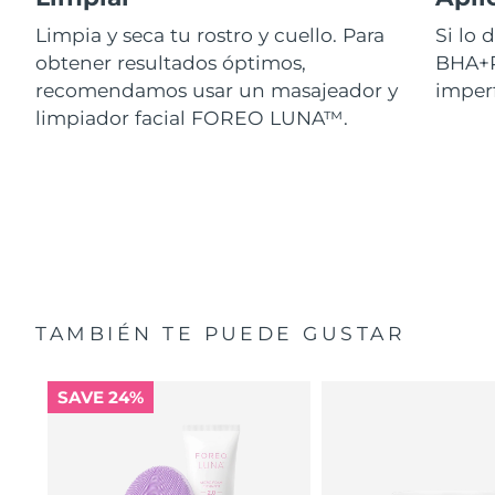
Limpia y seca tu rostro y cuello. Para
Si lo
obtener resultados óptimos,
BHA+P
recomendamos usar un masajeador y
imperf
limpiador facial FOREO LUNA™.
TAMBIÉN TE PUEDE GUSTAR
SAVE 24%