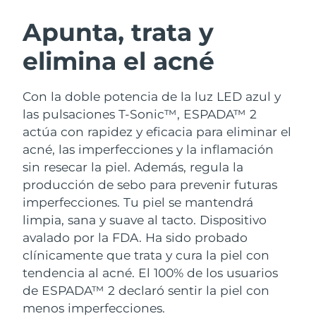
RUTINA SUECAS DE BELLEZA
Austria
Entrega prevista
11/08/2026
Apunta, trata y
elimina el acné
Baréin
Entrega prevista
12/08/2026
Limpieza facial
Lifting facial
Bélgica
Entrega prevista
11/08/2026
Con la doble potencia de la luz LED azul y
LUNA™ 4 pack
BEAR™ 2 pack
las pulsaciones T-Sonic™, ESPADA™ 2
Bermudas
Entrega prevista
17/08/2026
Anti-aging massage
Microcurrent toning
actúa con rapidez y eficacia para eliminar el
acné, las imperfecciones y la inflamación
Bosnia y Herzegovina
Entrega prevista
14/08/2026
sin resecar la piel. Además, regula la
Hidratación
Cuidado bucal
LUNA™ 4 Plus
BEAR™ 2 go
producción de sebo para prevenir futuras
Brunéi
Entrega prevista
16/08/2026
UFO™ 3 pack
issa™ 4
Massage, LED heating
Microcurrent toning on-the-go
imperfecciones. Tu piel se mantendrá
TRATAMIENTO ANTIEDAD FAQ™
Deep facial hydration
Hybrid silicone sonic toothbrush
limpia, sana y suave al tacto.
Dispositivo
Bulgaria
Entrega prevista
11/08/2026
avalado por la FDA. Ha sido probado
NEW
LUNA™ 4 Men
BEAR™ 2 eyes & lips
Canadá
clínicamente que trata y cura la piel con
Entrega prevista
15/08/2026
UFO™ 3 LED
issa™ 4 plus
For men, anti-aging massage
Microcurrent line smoothing device
tendencia al acné. El 100% de los usuarios
Near-infrared and red light therapy
Smart hybrid silicone sonic toothbrush
Chile
Entrega prevista
15/08/2026
de ESPADA™ 2 declaró sentir la piel con
device
Antiedad
Tratamientos LED
menos imperfecciones.