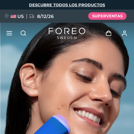
Pasar
DESCUBRE TODOS LOS PRODUCTOS
al
contenido
principal
US
8/12/26
SUPERVENTAS
NUEVO
Iniciar sesión
Idioma
BREAKING NEWS
Perfil de usuario
English
Deutsch
Español
Mis dispositivos
FAQ™ Pure Beauty-Tech Elixir
Français
Italiano
Português
Mis pedidos
Polski
Svenska
Русский
Türkçe
简体中文
繁體中文
Mis direcciones
issa™ Teeth Whitening Set
Mis suscripciones