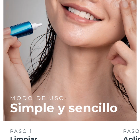
MODO DE USO
Simple y sencillo
PASO 1
PASO
Limpiar
Apli