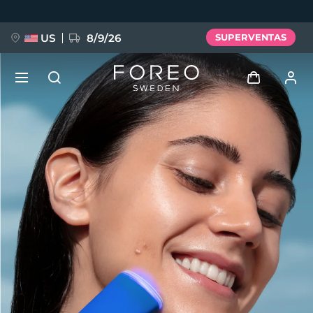
Pasar
al
contenido
principal
US
8/9/26
SUPERVENTAS
NUEVO
Iniciar sesión
Idioma
BREAKING NEWS
Perfil de usuario
English
Deutsch
Español
Mis dispositivos
FAQ™ Pure Beauty-Tech Elixir
Français
Italiano
Português
Mis pedidos
Polski
Svenska
Русский
Türkçe
简体中文
繁體中文
Mis direcciones
issa™ Teeth Whitening Set
Mis suscripciones