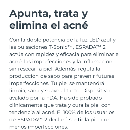
RUTINA SUECAS DE BELLEZA
Austria
Entrega prevista
08/08/2026
Apunta, trata y
elimina el acné
Baréin
Entrega prevista
09/08/2026
Limpieza facial
Lifting facial
Bélgica
Entrega prevista
08/08/2026
Con la doble potencia de la luz LED azul y
LUNA™ 4 pack
BEAR™ 2 pack
las pulsaciones T-Sonic™, ESPADA™ 2
Bermudas
Entrega prevista
14/08/2026
Anti-aging massage
Microcurrent toning
actúa con rapidez y eficacia para eliminar el
acné, las imperfecciones y la inflamación
Bosnia y Herzegovina
Entrega prevista
11/08/2026
sin resecar la piel. Además, regula la
Hidratación
Cuidado bucal
LUNA™ 4 Plus
BEAR™ 2 go
producción de sebo para prevenir futuras
Brunéi
Entrega prevista
13/08/2026
UFO™ 3 pack
issa™ 4
Massage, LED heating
Microcurrent toning on-the-go
imperfecciones. Tu piel se mantendrá
TRATAMIENTO ANTIEDAD FAQ™
Deep facial hydration
Hybrid silicone sonic toothbrush
limpia, sana y suave al tacto.
Dispositivo
Bulgaria
Entrega prevista
08/08/2026
avalado por la FDA. Ha sido probado
NEW
LUNA™ 4 Men
BEAR™ 2 eyes & lips
Canadá
clínicamente que trata y cura la piel con
Entrega prevista
12/08/2026
UFO™ 3 LED
issa™ 4 plus
For men, anti-aging massage
Microcurrent line smoothing device
tendencia al acné. El 100% de los usuarios
Near-infrared and red light therapy
Smart hybrid silicone sonic toothbrush
Chile
Entrega prevista
12/08/2026
de ESPADA™ 2 declaró sentir la piel con
device
Antiedad
Tratamientos LED
menos imperfecciones.