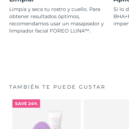
Limpia y seca tu rostro y cuello. Para
Si lo
obtener resultados óptimos,
BHA+P
recomendamos usar un masajeador y
imperf
limpiador facial FOREO LUNA™.
TAMBIÉN TE PUEDE GUSTAR
SAVE 24%