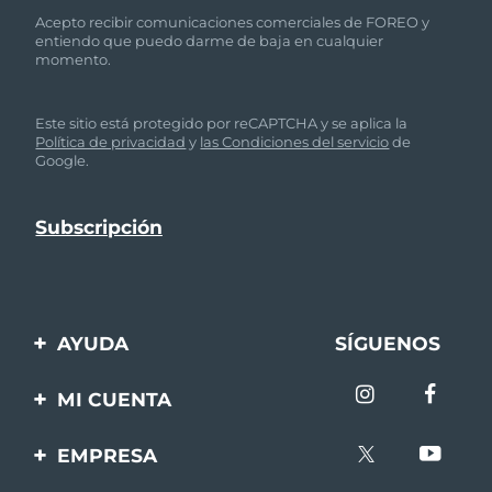
Acepto recibir comunicaciones comerciales de FOREO y
entiendo que puedo darme de baja en cualquier
momento.
Este sitio está protegido por reCAPTCHA y se aplica la
Política de privacidad
y
las Condiciones del servicio
de
Google.
AYUDA
SÍGUENOS
Contáctanos
MI CUENTA
Pedidos y envíos
Registro de productos
EMPRESA
Garantía y devoluciones
Ayuda