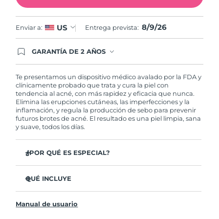
Filipinas
Entrega prevista
11/08/2026
8/9/26
US
Enviar a:
Entrega prevista:
Polonia
Entrega prevista
09/08/2026
GARANTÍA DE 2 AÑOS
Regístrate hoy y tendrás cobertura total de la
Portugal
Entrega prevista
08/08/2026
garantía FOREO. Esto quiere decir que, en caso
de tener algún problema durante los 2 años
Te presentamos un dispositivo médico avalado por la FDA y
posteriores a tu compra, FOREO te remplazará el
clínicamente probado que trata y cura la piel con
Puerto Rico
Entrega prevista
10/08/2026
producto sin cargo alguno.
tendencia al acné, con más rapidez y eficacia que nunca.
Elimina las erupciones cutáneas, las imperfecciones y la
inflamación, y regula la producción de sebo para prevenir
Catar
Entrega prevista
09/08/2026
futuros brotes de acné. El resultado es una piel limpia, sana
y suave, todos los días.
Reunión
Entrega prevista
13/08/2026
¿POR QUÉ ES ESPECIAL?
Rumanía
Entrega prevista
08/08/2026
3 de cada 4 usuarios declaró ver resultados visibles
desde el primer uso.
QUÉ INCLUYE
Rusia
Entrega prevista
16/08/2026
El 100% de usuarios declaró sentir la piel más limpia y
ESPADA™ 2
sana.
Arabia Saudí
Entrega prevista
09/08/2026
Manual de usuario
Cable de carga USB
4 de cada 5 usuarios declaró haber sentido una