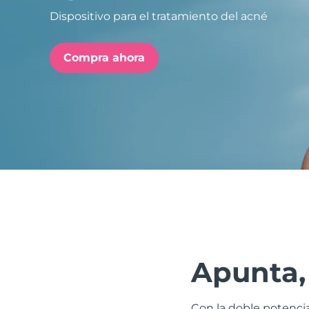
Dispositivo para el tratamiento del acné
issa™ Teeth Whitening Set
Compra ahora
FAQ™ Dual LED Panel
POPULAR
Sorpresas especiales
Superventas
Apunta, 
Con la doble potencia