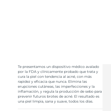
Cuidado de la piel KIWI™
All acne treatment devices
All revitalizing eye massagers
Serum
issa™ Teeth Whitening Gel
Advanced pore care essentials
For healthy hair
18% PAP
Cosméticos
Hombres
Comprar todo
Te presentamos un dispositivo médico avalado
FOREO APP
por la FDA y clínicamente probado que trata y
cura la piel con tendencia al acné, con más
rapidez y eficacia que nunca. Elimina las
ACERCA DE
erupciones cutáneas, las imperfecciones y la
inflamación, y regula la producción de sebo para
prevenir futuros brotes de acné. El resultado es
una piel limpia, sana y suave, todos los días.