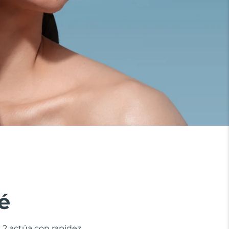
é
 2 actúa con rapidez