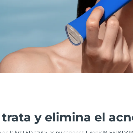
trata y elimina el acn
 de la luz LED azul y las pulsaciones T-Sonic™, ESPADA™