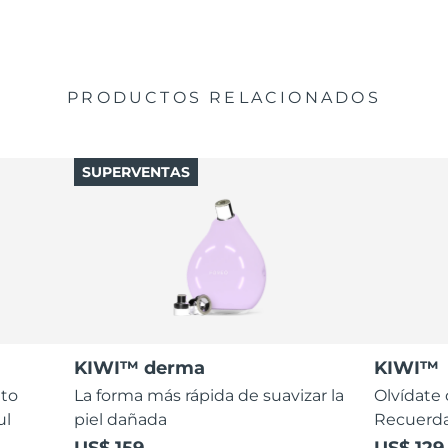
PRODUCTOS RELACIONADOS
SUPERVENTAS
KIWI™ derma
KIWI™
nto
La forma más rápida de suavizar la
Olvídate 
ul
piel dañada
Recuerda
US$ 159
US$ 129