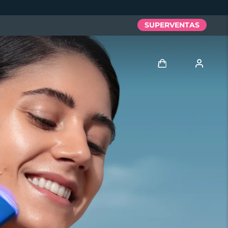
SUPERVENTAS
Iniciar sesión
Perfil de usuario
Mis dispositivos
Mis pedidos
Mis direcciones
Mis suscripciones