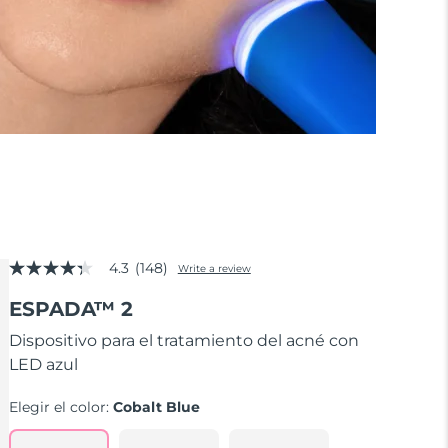
4.3
(148)
Write a review
4.3
out
ESPADA™ 2
of
5
stars,
Dispositivo para el tratamiento del acné con
average
LED azul
rating
value.
Read
Elegir el color:
Cobalt Blue
148
Reviews.