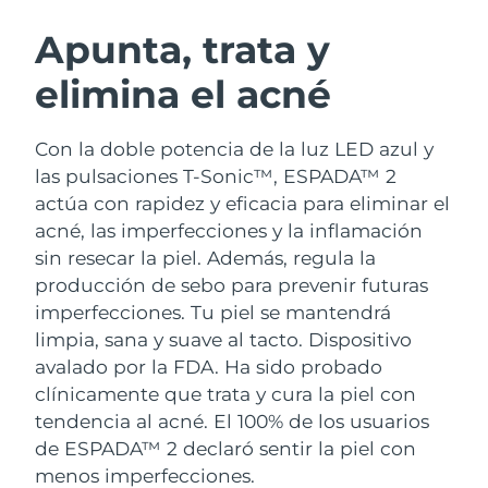
RUTINA SUECAS DE BELLEZA
Austria
Entrega prevista
8/11/26
Apunta, trata y
elimina el acné
Baréin
Entrega prevista
8/12/26
Limpieza facial
Lifting facial
Bélgica
Entrega prevista
8/11/26
Con la doble potencia de la luz LED azul y
LUNA™ 4 pack
BEAR™ 2 pack
las pulsaciones T-Sonic™, ESPADA™ 2
Bermudas
Entrega prevista
8/17/26
Anti-aging massage
Microcurrent toning
actúa con rapidez y eficacia para eliminar el
acné, las imperfecciones y la inflamación
Bosnia y Herzegovina
Entrega prevista
8/14/26
sin resecar la piel. Además, regula la
Hidratación
Cuidado bucal
LUNA™ 4 Plus
BEAR™ 2 go
producción de sebo para prevenir futuras
Brunéi
Entrega prevista
8/16/26
UFO™ 3 pack
issa™ 4
Massage, LED heating
Microcurrent toning on-the-go
imperfecciones. Tu piel se mantendrá
TRATAMIENTO ANTIEDAD FAQ™
Deep facial hydration
Hybrid silicone sonic toothbrush
limpia, sana y suave al tacto.
Dispositivo
Bulgaria
Entrega prevista
8/11/26
avalado por la FDA. Ha sido probado
NEW
LUNA™ 4 Men
BEAR™ 2 eyes & lips
Canadá
clínicamente que trata y cura la piel con
Entrega prevista
8/15/26
UFO™ 3 LED
issa™ 4 plus
For men, anti-aging massage
Microcurrent line smoothing device
tendencia al acné. El 100% de los usuarios
Near-infrared and red light therapy
Smart hybrid silicone sonic toothbrush
Chile
Entrega prevista
8/15/26
de ESPADA™ 2 declaró sentir la piel con
device
Antiedad
Tratamientos LED
menos imperfecciones.