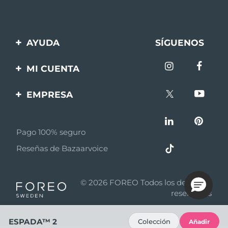
AYUDA
SÍGUENOS
Contáctanos
MI CUENTA
Pedidos y envíos
Registro de productos
EMPRESA
Garantía y devoluciones
Ayuda
Sobre FOREO
Preguntas frecuentes
Pago 100% seguro
Afiliados
Información de la
Reseñas de Bazaarvoice
batería
Noticias de afiliados
MYSA
© 2026 FOREO Todos los derechos
Asociados
reservados
Términos y condiciones
ESPADA™ 2
Colección
Añadir