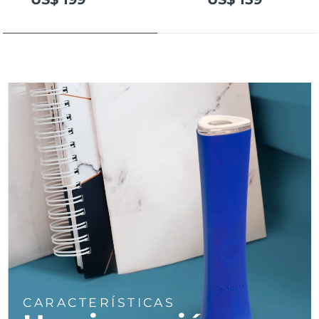
Turquía
Entrega prevista
8/12/26
Emiratos Árabes
Entrega prevista
8/12/26
Unidos
Reino Unido
Entrega prevista
8/11/26
Estados Unidos
Entrega prevista
8/12/26
Uzbekistán
Entrega prevista
8/16/26
Vietnam
Entrega prevista
8/17/26
CARACTERÍSTICAS