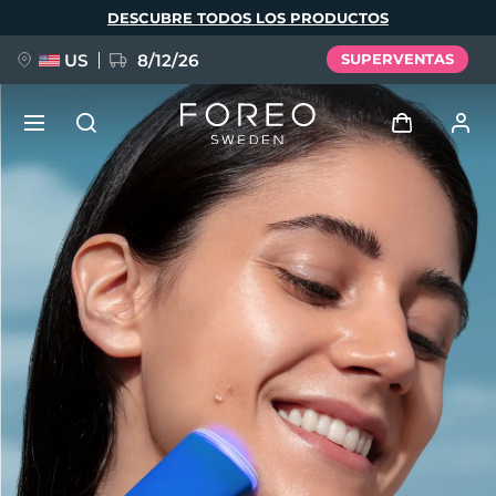
Pasar
DESCUBRE TODOS LOS PRODUCTOS
al
contenido
principal
US
8/12/26
SUPERVENTAS
NUEVO
Iniciar sesión
Idioma
BREAKING NEWS
Perfil de usuario
English
Deutsch
Español
Mis dispositivos
FAQ™ Pure Beauty-Tech Elixir
Français
Italiano
Português
Mis pedidos
Polski
Svenska
Русский
Türkçe
简体中文
繁體中文
Mis direcciones
issa™ Teeth Whitening Set
Mis suscripciones