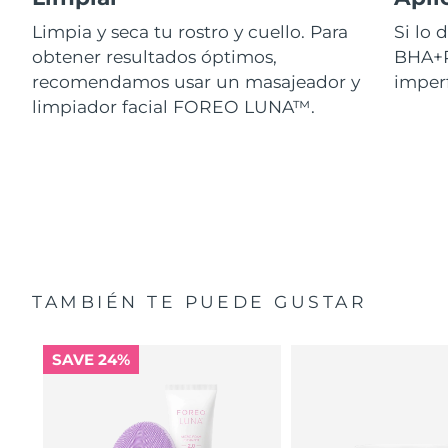
Limpia y seca tu rostro y cuello. Para
Si lo
obtener resultados óptimos,
BHA+P
recomendamos usar un masajeador y
imperf
limpiador facial FOREO LUNA™.
TAMBIÉN TE PUEDE GUSTAR
SAVE 24%