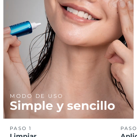
MODO DE USO
Simple y sencillo
PASO 1
PASO
Limpiar
Apli