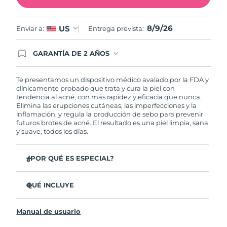
Filipinas
Entrega prevista
8/11/26
8/9/26
US
Enviar a:
Entrega prevista:
Polonia
Entrega prevista
8/9/26
GARANTÍA DE 2 AÑOS
Regístrate hoy y tendrás cobertura total de la
Portugal
Entrega prevista
8/8/26
garantía FOREO. Esto quiere decir que, en caso
de tener algún problema durante los 2 años
Te presentamos un dispositivo médico avalado por la FDA y
posteriores a tu compra, FOREO te remplazará el
clínicamente probado que trata y cura la piel con
Puerto Rico
Entrega prevista
8/10/26
producto sin cargo alguno.
tendencia al acné, con más rapidez y eficacia que nunca.
Elimina las erupciones cutáneas, las imperfecciones y la
inflamación, y regula la producción de sebo para prevenir
Catar
Entrega prevista
8/9/26
futuros brotes de acné. El resultado es una piel limpia, sana
y suave, todos los días.
Reunión
Entrega prevista
8/13/26
¿POR QUÉ ES ESPECIAL?
Rumanía
Entrega prevista
8/8/26
3 de cada 4 usuarios declaró ver resultados visibles
desde el primer uso.
QUÉ INCLUYE
Rusia
Entrega prevista
8/16/26
El 100% de usuarios declaró sentir la piel más limpia y
ESPADA™ 2
sana.
Arabia Saudí
Entrega prevista
8/9/26
Manual de usuario
Cable de carga USB
4 de cada 5 usuarios declaró haber sentido una