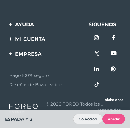
AYUDA
SÍGUENOS
Contáctanos
MI CUENTA
Pedidos y envíos
Registro de productos
EMPRESA
Garantía y devoluciones
Ayuda
Sobre FOREO
Preguntas frecuentes
Pago 100% seguro
Afiliados
Información de la
Reseñas de Bazaarvoice
batería
Noticias de afiliados
MYSA
Iniciar chat
© 2026 FOREO Todos los derechos
Asociados
reservados
ESPADA™ 2
Colección
Añadir
Términos y condiciones