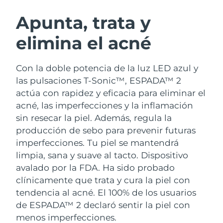
RUTINA SUECAS DE BELLEZA
Austria
Entrega prevista
8/8/26
Apunta, trata y
elimina el acné
Baréin
Entrega prevista
8/9/26
Limpieza facial
Lifting facial
Bélgica
Entrega prevista
8/8/26
Con la doble potencia de la luz LED azul y
LUNA™ 4 pack
BEAR™ 2 pack
las pulsaciones T-Sonic™, ESPADA™ 2
Bermudas
Entrega prevista
8/14/26
Anti-aging massage
Microcurrent toning
actúa con rapidez y eficacia para eliminar el
acné, las imperfecciones y la inflamación
Bosnia y Herzegovina
Entrega prevista
8/11/26
sin resecar la piel. Además, regula la
Hidratación
Cuidado bucal
LUNA™ 4 Plus
BEAR™ 2 go
producción de sebo para prevenir futuras
Brunéi
Entrega prevista
8/13/26
UFO™ 3 pack
issa™ 4
Massage, LED heating
Microcurrent toning on-the-go
imperfecciones. Tu piel se mantendrá
TRATAMIENTO ANTIEDAD FAQ™
Deep facial hydration
Hybrid silicone sonic toothbrush
limpia, sana y suave al tacto.
Dispositivo
Bulgaria
Entrega prevista
8/8/26
avalado por la FDA. Ha sido probado
NEW
LUNA™ 4 Men
BEAR™ 2 eyes & lips
Canadá
clínicamente que trata y cura la piel con
Entrega prevista
8/12/26
UFO™ 3 LED
issa™ 4 plus
For men, anti-aging massage
Microcurrent line smoothing device
tendencia al acné. El 100% de los usuarios
Near-infrared and red light therapy
Smart hybrid silicone sonic toothbrush
Chile
Entrega prevista
8/12/26
de ESPADA™ 2 declaró sentir la piel con
device
Antiedad
Tratamientos LED
menos imperfecciones.