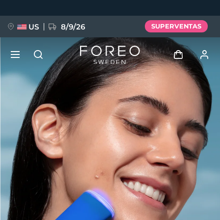
Pasar
al
contenido
principal
US
8/9/26
SUPERVENTAS
NUEVO
Iniciar sesión
Idioma
BREAKING NEWS
Perfil de usuario
English
Deutsch
Español
Mis dispositivos
FAQ™ Pure Beauty-Tech Elixir
Français
Italiano
Português
Mis pedidos
Polski
Svenska
Русский
Türkçe
简体中文
繁體中文
Mis direcciones
issa™ Teeth Whitening Set
Mis suscripciones