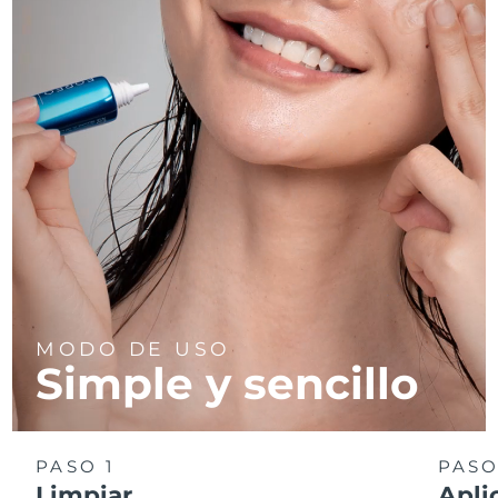
MODO DE USO
Simple y sencillo
PASO 1
PASO
Limpiar
Apli