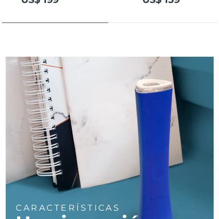
Turquía
Entrega prevista
8/9/26
Emiratos Árabes
Entrega prevista
8/9/26
Unidos
Reino Unido
Entrega prevista
8/8/26
Estados Unidos
Entrega prevista
8/9/26
Uzbekistán
Entrega prevista
8/13/26
Vietnam
Entrega prevista
8/14/26
CARACTERÍSTICAS