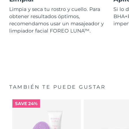
Limpia y seca tu rostro y cuello. Para
Si lo
obtener resultados óptimos,
BHA+P
recomendamos usar un masajeador y
imperf
limpiador facial FOREO LUNA™.
TAMBIÉN TE PUEDE GUSTAR
SAVE 24%