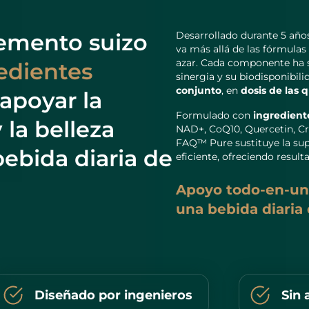
emento suizo
Desarrollado durante 5 año
va más allá de las fórmulas
azar. Cada componente ha s
edientes
sinergia y su biodisponibil
conjunto
, en
dosis de las
 apoyar la
Formulado con
ingrediente
y la belleza
NAD+, CoQ10, Quercetin, C
FAQ™ Pure sustituye la su
ebida diaria de
eficiente, ofreciendo result
Apoyo todo-en-uno
una bebida diaria
Diseñado por ingenieros
Sin 