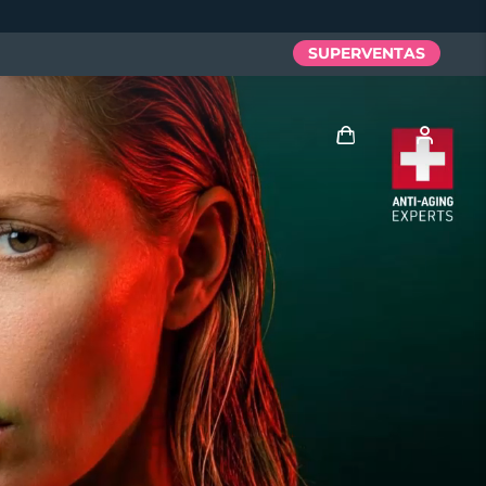
SUPERVENTAS
Iniciar sesión
Perfil de usuario
Mis dispositivos
Mis pedidos
Mis direcciones
Mis suscripciones