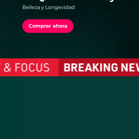
Belleza y Longevidad
issa™ Teeth Whitening Set
Comprar ahora
FAQ™ Dual LED Panel
POPULAR
Sorpresas especiales
Superventas
El nuevo su