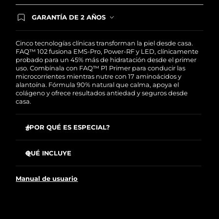
Singapur
Entrega prevista
8/11/26
GARANTÍA DE 2 AÑOS
Regístrate hoy y tendrás cobertura total de la
Eslovaquia
Entrega prevista
8/9/26
garantía FOREO. Esto quiere decir que, en caso
de tener algún problema durante los 2 años
Cinco tecnologías clínicas transforman la piel desde casa.
posteriores a tu compra, FOREO te remplazará el
FAQ™ 102 fusiona EMS-Pro, Power-RF y LED, clínicamente
Eslovenia
Entrega prevista
8/9/26
producto sin cargo alguno.
probado para un 45% más de hidratación desde el primer
uso. Combínala con FAQ™ P1 Primer para conducir las
Sudáfrica
microcorrientes mientras nutre con 17 aminoácidos y
Entrega prevista
8/17/26
alantoína. Fórmula 90% natural que calma, apoya el
colágeno y ofrece resultados antiedad y seguros desde
Corea del Sur
Entrega prevista
8/11/26
casa.
España
Entrega prevista
8/9/26
¿POR QUÉ ES ESPECIAL?
EMS-Pro alcanza músculos más profundos que las
Suecia
Entrega prevista
8/9/26
microcorrientes estándar para tonificar, tensar y
QUÉ INCLUYE
levantar.
Suiza
Entrega prevista
8/9/26
FAQ
102
™
Power-RF, con ondas térmicas, estimula el colágeno, la
Manual de usuario
elastina y nuevas células mientras esculpe la grasa.
FAQ
P1
™
Taiwán
Entrega prevista
8/14/26
Anti-Shock System™ autoajusta la corriente a tu piel
Cable de carga USB
para tratamientos completamente sin descargas.
Soporte
Tailandia
Entrega prevista
8/13/26
LED de espectro completo con luz roja que impulsa el