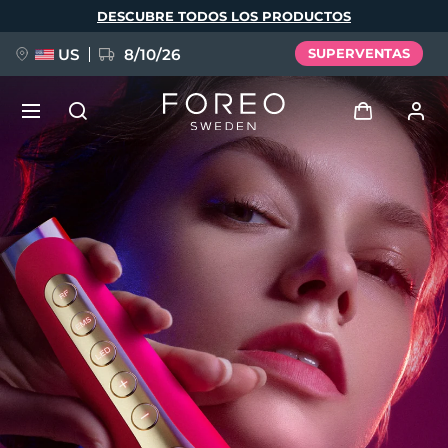
Pasar
DESCUBRE TODOS LOS PRODUCTOS
al
contenido
principal
US
8/10/26
SUPERVENTAS
NUEVO
Iniciar sesión
Idioma
BREAKING NEWS
Perfil de usuario
English
Deutsch
Español
Mis dispositivos
FAQ™ Pure Beauty-Tech Elixir
Français
Italiano
Português
Mis pedidos
Polski
Svenska
Русский
Türkçe
简体中文
繁體中文
Mis direcciones
issa™ Teeth Whitening Set
Mis suscripciones