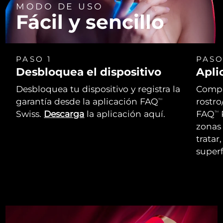
MODO DE USO
Fácil y sencillo
PASO 1
PASO
Desbloquea el dispositivo
Apli
Desbloquea tu dispositivo y registra la
Compr
garantía desde la aplicación FAQ
rostro
TM
Swiss.
Descarga
la aplicación aquí.
FAQ
P
TM
zonas 
tratar
superf