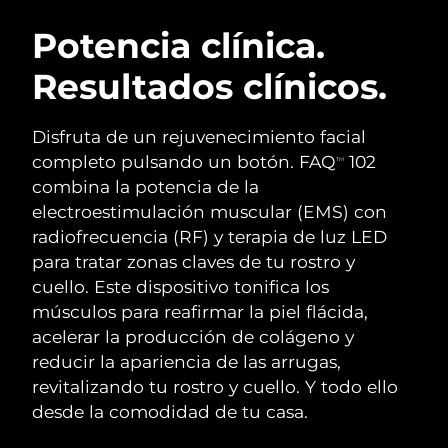
RUTINA SUECAS DE BELLEZA
Austria
Entrega prevista
8/9/26
Potencia clínica.
Resultados clínicos.
Baréin
Entrega prevista
8/10/26
Limpieza facial
Lifting facial
Bélgica
Entrega prevista
8/9/26
Disfruta de un rejuvenecimiento facial
LUNA™ 4 pack
BEAR™ 2 pack
completo pulsando un botón. FAQ
102
TM
Bermudas
Entrega prevista
8/15/26
Anti-aging massage
Microcurrent toning
combina la potencia de la
electroestimulación muscular (EMS) con
Bosnia y Herzegovina
Entrega prevista
8/12/26
radiofrecuencia (RF) y terapia de luz LED
Hidratación
Cuidado bucal
LUNA™ 4 Plus
BEAR™ 2 go
para tratar zonas claves de tu rostro y
Brunéi
Entrega prevista
8/14/26
UFO™ 3 pack
issa™ 4
Massage, LED heating
Microcurrent toning on-the-go
cuello. Este dispositivo tonifica los
TRATAMIENTO ANTIEDAD FAQ™
Deep facial hydration
Hybrid silicone sonic toothbrush
músculos para reafirmar la piel flácida,
Bulgaria
Entrega prevista
8/9/26
acelerar la producción de colágeno y
NEW
LUNA™ 4 Men
BEAR™ 2 eyes & lips
Canadá
reducir la apariencia de las arrugas,
Entrega prevista
8/13/26
UFO™ 3 LED
issa™ 4 plus
For men, anti-aging massage
Microcurrent line smoothing device
revitalizando tu rostro y cuello. Y todo ello
Near-infrared and red light therapy
Smart hybrid silicone sonic toothbrush
Chile
Entrega prevista
8/13/26
desde la comodidad de tu casa.
device
Antiedad
Tratamientos LED