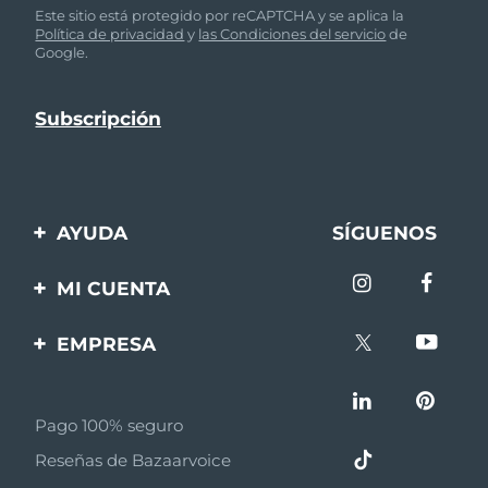
Este sitio está protegido por reCAPTCHA y se aplica la
Política de privacidad
y
las Condiciones del servicio
de
Google.
AYUDA
SÍGUENOS
Contáctanos
MI CUENTA
Pedidos y envíos
Registro de productos
EMPRESA
Garantía y devoluciones
Ayuda
Sobre FOREO
Preguntas frecuentes
Pago 100% seguro
Afiliados
Información de la
Reseñas de Bazaarvoice
batería
Noticias de afiliados