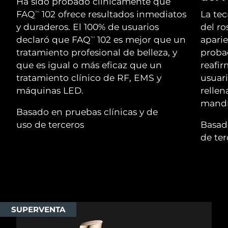
Advanced pore care essentials
Ha sido probado clínicamente que
For healthy hair
18% PAP
Israel
Entrega prevista
8/13/26
FAQ
102 ofrece resultados inmediatos
La te
TM
Cosméticos
Hombres
y duraderos. El 100% de usuarios
del ro
Italia
Entrega prevista
8/9/26
declaró que FAQ
102 es mejor que un
aparie
TM
tratamiento profesional de belleza, y
proba
Japón
Entrega prevista
8/12/26
que es igual o más eficaz que un
reafir
tratamiento clínico de RF, EMS y
usuari
Comprar todo
Jersey
Entrega prevista
8/14/26
máquinas LED.
rellen
mandí
Kazajistán
Entrega prevista
8/11/26
Basado en pruebas clínicas y de
FOREO APP
uso de terceros
Basado
Kuwait
Entrega prevista
8/9/26
de ter
ACERCA DE
Letonia
Entrega prevista
8/9/26
Líbano
Entrega prevista
8/10/26
Lituania
Entrega prevista
8/9/26
SUPERVENTA
Luxemburgo
Entrega prevista
8/9/26