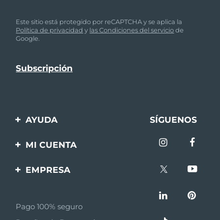
Este sitio está protegido por reCAPTCHA y se aplica la
Política de privacidad
y
las Condiciones del servicio
de
Google.
AYUDA
SÍGUENOS
Contáctanos
MI CUENTA
Pedidos y envíos
Registro de productos
EMPRESA
Garantía y devoluciones
Ayuda
Sobre FOREO
Preguntas frecuentes
Pago 100% seguro
Afiliados
Información de la