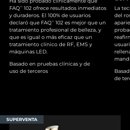
Advanced pore care essentials
Ha sido probado clínicamente que
For healthy hair
18% PAP
Israel
Entrega prevista
8/13/26
FAQ
102 ofrece resultados inmediatos
La te
TM
Cosméticos
Hombres
y duraderos. El 100% de usuarios
del ro
Italia
Entrega prevista
8/9/26
declaró que FAQ
102 es mejor que un
aparie
TM
tratamiento profesional de belleza, y
proba
Japón
Entrega prevista
8/12/26
que es igual o más eficaz que un
reafir
tratamiento clínico de RF, EMS y
usuari
Comprar todo
Jersey
Entrega prevista
8/14/26
máquinas LED.
rellen
mandí
Kazajistán
Entrega prevista
8/11/26
Basado en pruebas clínicas y de
FOREO APP
uso de terceros
Basado
Kuwait
Entrega prevista
8/9/26
de ter
ACERCA DE
Letonia
Entrega prevista
8/9/26
Líbano
Entrega prevista
8/10/26
Lituania
Entrega prevista
8/9/26
SUPERVENTA
Luxemburgo
Entrega prevista
8/9/26