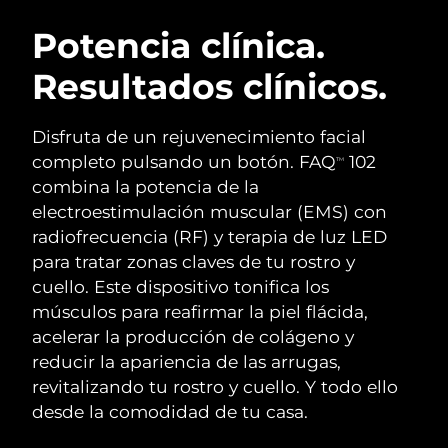
RUTINA SUECAS DE BELLEZA
Austria
Entrega prevista
8/9/26
Potencia clínica.
Resultados clínicos.
Baréin
Entrega prevista
8/10/26
Limpieza facial
Lifting facial
Bélgica
Entrega prevista
8/9/26
Disfruta de un rejuvenecimiento facial
LUNA™ 4 pack
BEAR™ 2 pack
completo pulsando un botón. FAQ
102
TM
Bermudas
Entrega prevista
8/15/26
Anti-aging massage
Microcurrent toning
combina la potencia de la
electroestimulación muscular (EMS) con
Bosnia y Herzegovina
Entrega prevista
8/12/26
radiofrecuencia (RF) y terapia de luz LED
Hidratación
Cuidado bucal
LUNA™ 4 Plus
BEAR™ 2 go
para tratar zonas claves de tu rostro y
Brunéi
Entrega prevista
8/14/26
UFO™ 3 pack
issa™ 4
Massage, LED heating
Microcurrent toning on-the-go
cuello. Este dispositivo tonifica los
TRATAMIENTO ANTIEDAD FAQ™
Deep facial hydration
Hybrid silicone sonic toothbrush
músculos para reafirmar la piel flácida,
Bulgaria
Entrega prevista
8/9/26
acelerar la producción de colágeno y
NEW
LUNA™ 4 Men
BEAR™ 2 eyes & lips
Canadá
reducir la apariencia de las arrugas,
Entrega prevista
8/13/26
UFO™ 3 LED
issa™ 4 plus
For men, anti-aging massage
Microcurrent line smoothing device
revitalizando tu rostro y cuello. Y todo ello
Near-infrared and red light therapy
Smart hybrid silicone sonic toothbrush
Chile
Entrega prevista
8/13/26
desde la comodidad de tu casa.
device
Antiedad
Tratamientos LED