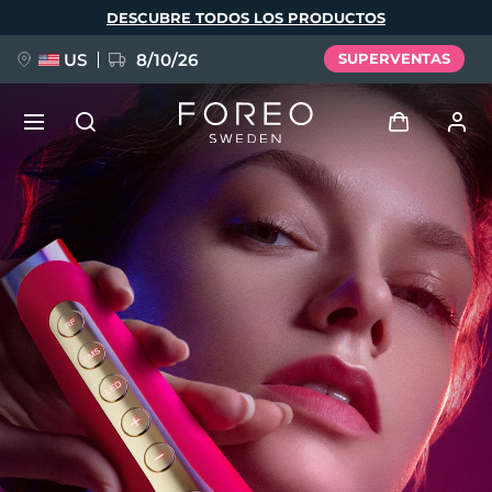
Pasar
DESCUBRE TODOS LOS PRODUCTOS
al
contenido
principal
US
8/10/26
SUPERVENTAS
NUEVO
Iniciar sesión
Idioma
BREAKING NEWS
Perfil de usuario
English
Deutsch
Español
Mis dispositivos
FAQ™ Pure Beauty-Tech Elixir
Français
Italiano
Português
Mis pedidos
Polski
Svenska
Русский
Türkçe
简体中文
繁體中文
Mis direcciones
issa™ Teeth Whitening Set
Mis suscripciones