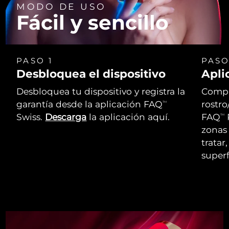
MODO DE USO
Fácil y sencillo
PASO 1
PASO
Desbloquea el dispositivo
Apli
Desbloquea tu dispositivo y registra la
Compr
garantía desde la aplicación FAQ
rostro
TM
Swiss.
Descarga
la aplicación aquí.
FAQ
P
TM
zonas 
tratar
superf