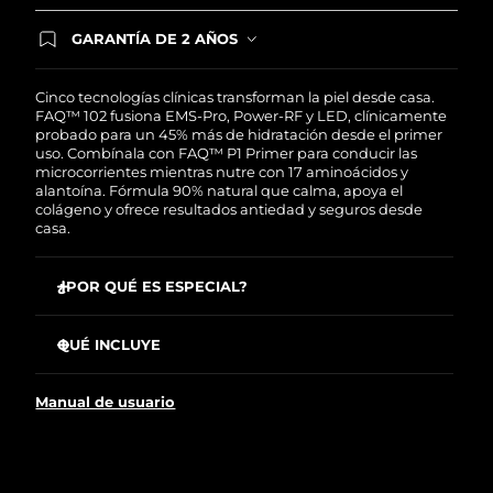
Singapur
Entrega prevista
8/11/26
GARANTÍA DE 2 AÑOS
Regístrate hoy y tendrás cobertura total de la
Eslovaquia
Entrega prevista
8/9/26
garantía FOREO. Esto quiere decir que, en caso
de tener algún problema durante los 2 años
Cinco tecnologías clínicas transforman la piel desde casa.
posteriores a tu compra, FOREO te remplazará el
FAQ™ 102 fusiona EMS-Pro, Power-RF y LED, clínicamente
Eslovenia
Entrega prevista
8/9/26
producto sin cargo alguno.
probado para un 45% más de hidratación desde el primer
uso. Combínala con FAQ™ P1 Primer para conducir las
Sudáfrica
microcorrientes mientras nutre con 17 aminoácidos y
Entrega prevista
8/17/26
alantoína. Fórmula 90% natural que calma, apoya el
colágeno y ofrece resultados antiedad y seguros desde
Corea del Sur
Entrega prevista
8/11/26
casa.
España
Entrega prevista
8/9/26
¿POR QUÉ ES ESPECIAL?
EMS-Pro alcanza músculos más profundos que las
Suecia
Entrega prevista
8/9/26
microcorrientes estándar para tonificar, tensar y
QUÉ INCLUYE
levantar.
Suiza
Entrega prevista
8/9/26
FAQ
102
™
Power-RF, con ondas térmicas, estimula el colágeno, la
Manual de usuario
elastina y nuevas células mientras esculpe la grasa.
FAQ
P1
™
Taiwán
Entrega prevista
8/14/26
Anti-Shock System™ autoajusta la corriente a tu piel
Cable de carga USB
para tratamientos completamente sin descargas.
Soporte
Tailandia
Entrega prevista
8/13/26
LED de espectro completo con luz roja que impulsa el