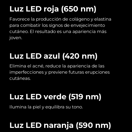
Luz LED roja (650 nm)
Filipinas
Entrega prevista
11/8/26
Favorece la producción de colágeno y elastina
para combatir los signos de envejecimiento
Polonia
Entrega prevista
9/8/26
cutáneo. El resultado es una apariencia más
joven.
Portugal
Entrega prevista
8/8/26
Puerto Rico
Luz LED azul (420 nm)
Entrega prevista
10/8/26
Elimina el acné, reduce la apariencia de las
Catar
Entrega prevista
9/8/26
imperfecciones y previene futuras erupciones
cutáneas.
Reunión
Entrega prevista
13/8/26
Luz LED verde (519 nm)
Rumanía
Entrega prevista
8/8/26
Ilumina la piel y equilibra su tono.
Rusia
Entrega prevista
16/8/26
Arabia Saudí
Luz LED naranja (590 nm)
Entrega prevista
9/8/26