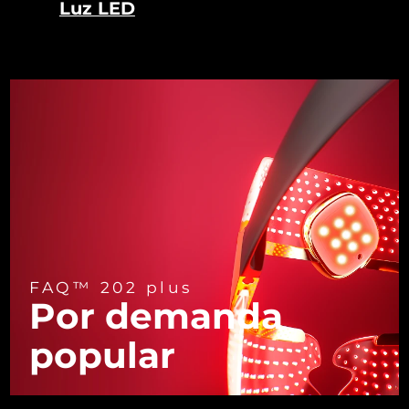
Luz LED
Turquía
Entrega prevista
9/8/26
Emiratos Árabes
Entrega prevista
9/8/26
Unidos
Reino Unido
Entrega prevista
8/8/26
Estados Unidos
Entrega prevista
9/8/26
Uzbekistán
Entrega prevista
13/8/26
Vietnam
Entrega prevista
14/8/26
FAQ™ 202 plus
Por demanda
popular