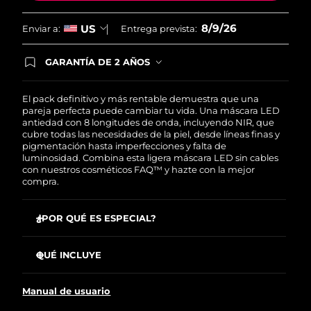
8/9/26
US
Enviar a:
Entrega prevista:
GARANTÍA DE 2 AÑOS
Regístrate hoy y tendrás cobertura total de la
garantía FOREO. Esto quiere decir que, en caso
de tener algún problema durante los 2 años
El pack definitivo y más rentable demuestra que una
posteriores a tu compra, FOREO te remplazará el
pareja perfecta puede cambiar tu vida. Una máscara LED
producto sin cargo alguno.
antiedad con 8 longitudes de onda, incluyendo NIR, que
cubre todas las necesidades de la piel, desde líneas finas y
pigmentación hasta imperfecciones y falta de
luminosidad. Combina esta ligera máscara LED sin cables
con nuestros cosméticos FAQ™ y hazte con la mejor
compra.
¿POR QUÉ ES ESPECIAL?
Está clínicamente probado que reduce las arrugas un
32 % en solo 2 semanas.
QUÉ INCLUYE
Mejora significativamente la firmeza y elasticidad de la
Máscara LED facial de silicona FAQ™ 202
piel en solo 2 semanas.
Manual de usuario
FAQ™ Red Light Peptide Serum
Reduce el acné un 48 % y el sebo un 18 % en solo 2