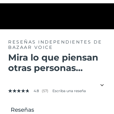
RESEÑAS INDEPENDIENTES
DE
BAZAAR VOICE
Mira lo que piensan
otras personas...
4.8
(57)
Escriba una reseña
4.8
de
5
estrellas,
valor
medio