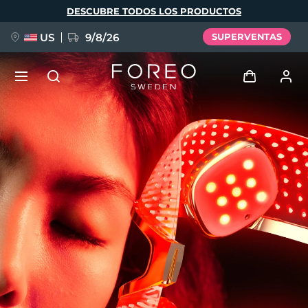
Pasar
DESCUBRE TODOS LOS PRODUCTOS
al
contenido
principal
US
9/8/26
SUPERVENTAS
NUEVO
Iniciar sesión
Idioma
BREAKING NEWS
Perfil de usuario
English
Deutsch
Español
Mis dispositivos
FAQ™ Pure Beauty-Tech Elixir
Français
Italiano
Português
Mis pedidos
Polski
Svenska
Русский
Türkçe
简体中文
繁體中文
Mis direcciones
issa™ Teeth Whitening Set
Mis suscripciones