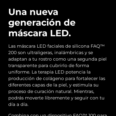
RUTINA SUECAS DE BELLEZA
Austria
Entrega prevista
8/8/26
Una nueva
generación de
Baréin
Entrega prevista
9/8/26
máscara LED.
Limpieza facial
Lifting facial
Bélgica
Entrega prevista
8/8/26
LUNA™ 4 pack
BEAR™ 2 pack
Bermudas
Entrega prevista
14/8/26
Las máscara LED faciales de silicona FAQ™
Anti-aging massage
Microcurrent toning
200 son ultraligeras, inalámbricas y se
Bosnia y Herzegovina
Entrega prevista
11/8/26
adaptan a tu rostro como una segunda piel
Hidratación
Cuidado bucal
transparente para cubrirlo de forma
LUNA™ 4 Plus
BEAR™ 2 go
Brunéi
Entrega prevista
13/8/26
UFO™ 3 pack
issa™ 4
uniforme. La terapia LED potencia la
Massage, LED heating
Microcurrent toning on-the-go
TRATAMIENTO ANTIEDAD FAQ™
producción de colágeno para fortalecer las
Deep facial hydration
Hybrid silicone sonic toothbrush
Bulgaria
Entrega prevista
8/8/26
diferentes capas de la piel, y estimula su
NEW
proceso de curación natural. Mientras,
LUNA™ 4 Men
BEAR™ 2 eyes & lips
Canadá
Entrega prevista
12/8/26
UFO™ 3 LED
issa™ 4 plus
podrás moverte libremente y seguir con tu
For men, anti-aging massage
Microcurrent line smoothing device
Near-infrared and red light therapy
día a día.
Smart hybrid silicone sonic toothbrush
Chile
Entrega prevista
12/8/26
device
Antiedad
Tratamientos LED
Combina con un dispositivo FAQ™ 100 para