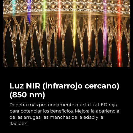
RAE de Macao
Entrega prevista
10/8/26
(China)
Malasia
Entrega prevista
11/8/26
Malta
Entrega prevista
8/8/26
México
Entrega prevista
12/8/26
Mónaco
Entrega prevista
9/8/26
Luz NIR (infrarrojo cercano)
Países Bajos
Entrega prevista
8/8/26
(850 nm)
Nueva Zelanda
Entrega prevista
8/8/26
Penetra más profundamente que la luz LED roja
para potenciar los beneficios. Mejora la apariencia
Noruega
de las arrugas, las manchas de la edad y la
Entrega prevista
8/8/26
flacidez.
Omán
Entrega prevista
11/8/26