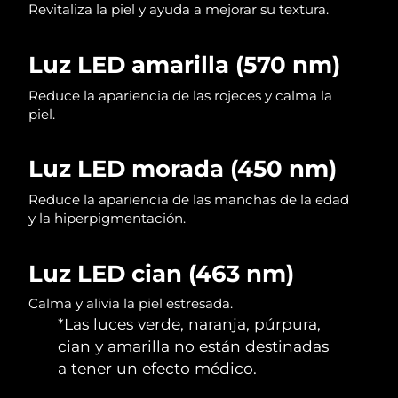
Revitaliza la piel y ayuda a mejorar su textura.
Singapur
Entrega prevista
10/8/26
Eslovaquia
Entrega prevista
8/8/26
Luz LED amarilla (570 nm)
Reduce la apariencia de las rojeces y calma la
Eslovenia
Entrega prevista
8/8/26
piel.
Sudáfrica
Entrega prevista
16/8/26
Luz LED morada (450 nm)
Corea del Sur
Entrega prevista
10/8/26
Reduce la apariencia de las manchas de la edad
y la hiperpigmentación.
España
Entrega prevista
8/8/26
Suecia
Entrega prevista
8/8/26
Luz LED cian (463 nm)
Calma y alivia la piel estresada.
Suiza
Entrega prevista
8/8/26
*Las luces verde, naranja, púrpura,
cian y amarilla no están destinadas
Taiwán
Entrega prevista
13/8/26
a tener un efecto médico.
Tailandia
Entrega prevista
12/8/26