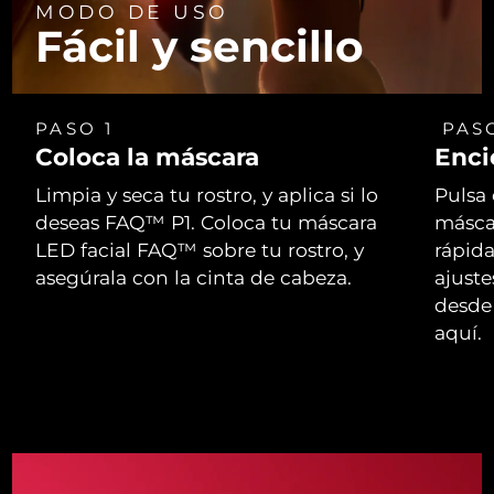
MODO DE USO
Fácil y sencillo
PASO 1
PAS
Coloca la máscara
Enci
Limpia y seca tu rostro, y aplica si lo
Pulsa 
deseas FAQ™ P1. Coloca tu máscara
másca
LED facial FAQ™ sobre tu rostro, y
rápid
asegúrala con la cinta de cabeza.
ajust
desde 
aquí.