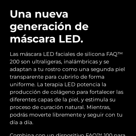
RUTINA SUECAS DE BELLEZA
Austria
Entrega prevista
12.08.26
Una nueva
generación de
Baréin
Entrega prevista
13.08.26
máscara LED.
Limpieza facial
Lifting facial
Bélgica
Entrega prevista
12.08.26
LUNA™ 4 pack
BEAR™ 2 pack
Bermudas
Entrega prevista
18.08.26
Las máscara LED faciales de silicona FAQ™
Anti-aging massage
Microcurrent toning
200 son ultraligeras, inalámbricas y se
Bosnia y Herzegovina
Entrega prevista
15.08.26
adaptan a tu rostro como una segunda piel
Hidratación
Cuidado bucal
transparente para cubrirlo de forma
LUNA™ 4 Plus
BEAR™ 2 go
Brunéi
Entrega prevista
17.08.26
UFO™ 3 pack
issa™ 4
uniforme. La terapia LED potencia la
Massage, LED heating
Microcurrent toning on-the-go
TRATAMIENTO ANTIEDAD FAQ™
producción de colágeno para fortalecer las
Deep facial hydration
Hybrid silicone sonic toothbrush
Bulgaria
Entrega prevista
12.08.26
diferentes capas de la piel, y estimula su
NEW
proceso de curación natural. Mientras,
LUNA™ 4 Men
BEAR™ 2 eyes & lips
Canadá
Entrega prevista
16.08.26
UFO™ 3 LED
issa™ 4 plus
podrás moverte libremente y seguir con tu
For men, anti-aging massage
Microcurrent line smoothing device
Near-infrared and red light therapy
día a día.
Smart hybrid silicone sonic toothbrush
Chile
Entrega prevista
16.08.26
device
Antiedad
Tratamientos LED
Combina con un dispositivo FAQ™ 100 para