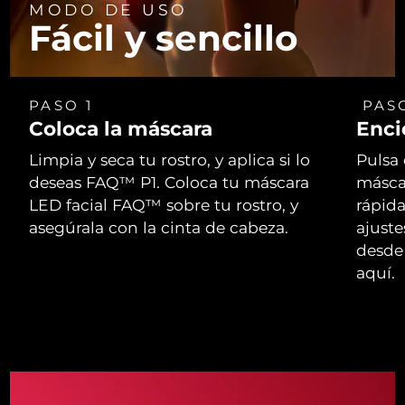
MODO DE USO
Fácil y sencillo
PASO 1
PAS
Coloca la máscara
Enci
Limpia y seca tu rostro, y aplica si lo
Pulsa 
deseas FAQ™ P1. Coloca tu máscara
másca
LED facial FAQ™ sobre tu rostro, y
rápid
asegúrala con la cinta de cabeza.
ajust
desde 
aquí.