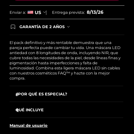
8/13/26
US
Enviar a:
Entrega prevista:
GARANTÍA DE 2 AÑOS
Regístrate hoy y tendrás cobertura total de la
garantía FOREO. Esto quiere decir que, en caso
de tener algún problema durante los 2 años
El pack definitivo y más rentable demuestra que una
posteriores a tu compra, FOREO te remplazará el
pareja perfecta puede cambiar tu vida. Una máscara LED
producto sin cargo alguno.
antiedad con 8 longitudes de onda, incluyendo NIR, que
cubre todas las necesidades de la piel, desde líneas finas y
pigmentación hasta imperfecciones y falta de
luminosidad. Combina esta ligera máscara LED sin cables
con nuestros cosméticos FAQ™ y hazte con la mejor
compra.
¿POR QUÉ ES ESPECIAL?
Está clínicamente probado que reduce las arrugas un
32 % en solo 2 semanas.
QUÉ INCLUYE
Mejora significativamente la firmeza y elasticidad de la
Máscara LED facial de silicona FAQ™ 202
piel en solo 2 semanas.
Manual de usuario
FAQ™ Red Light Peptide Serum
Reduce el acné un 48 % y el sebo un 18 % en solo 2