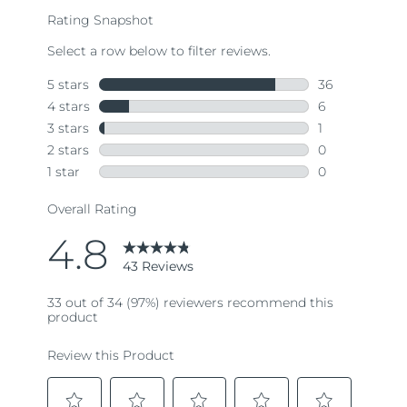
rating
value.
Read
43
Reviews.
Same
page
link.