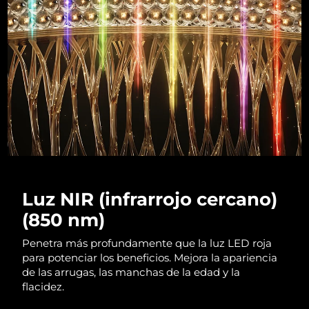
RAE de Macao
Entrega prevista
14.08.26
(China)
Malasia
Entrega prevista
15.08.26
Malta
Entrega prevista
12.08.26
México
Entrega prevista
16.08.26
Mónaco
Entrega prevista
13.08.26
Luz NIR (infrarrojo cercano)
Países Bajos
Entrega prevista
12.08.26
(850 nm)
Nueva Zelanda
Entrega prevista
12.08.26
Penetra más profundamente que la luz LED roja
para potenciar los beneficios. Mejora la apariencia
Noruega
de las arrugas, las manchas de la edad y la
Entrega prevista
12.08.26
flacidez.
Omán
Entrega prevista
15.08.26