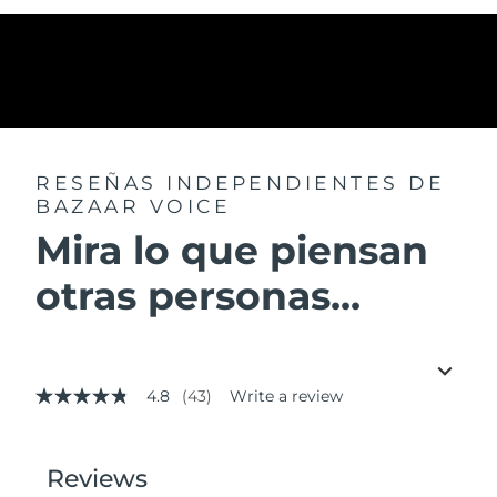
RESEÑAS INDEPENDIENTES
DE
BAZAAR VOICE
Mira lo que piensan
otras personas...
4.8
(43)
Write a review
4.8
out
of
5
stars,
average