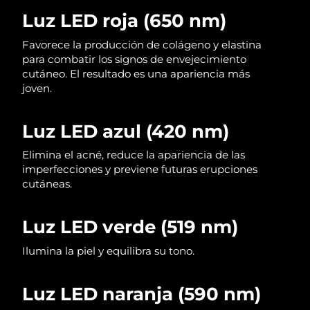
Luz LED roja (650 nm)
Filipinas
Entrega prevista
15.08.26
Favorece la producción de colágeno y elastina
para combatir los signos de envejecimiento
Polonia
Entrega prevista
13.08.26
cutáneo. El resultado es una apariencia más
joven.
Portugal
Entrega prevista
12.08.26
Puerto Rico
Luz LED azul (420 nm)
Entrega prevista
14.08.26
Elimina el acné, reduce la apariencia de las
Catar
Entrega prevista
13.08.26
imperfecciones y previene futuras erupciones
cutáneas.
Reunión
Entrega prevista
17.08.26
Luz LED verde (519 nm)
Rumanía
Entrega prevista
12.08.26
Ilumina la piel y equilibra su tono.
Rusia
Entrega prevista
20.08.26
Arabia Saudí
Luz LED naranja (590 nm)
Entrega prevista
13.08.26