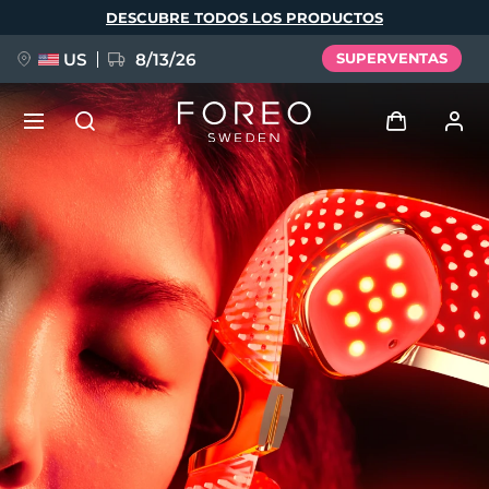
Pasar
DESCUBRE TODOS LOS PRODUCTOS
al
contenido
principal
US
8/13/26
SUPERVENTAS
NUEVO
Iniciar sesión
Idioma
BREAKING NEWS
Perfil de usuario
English
Deutsch
Español
Mis dispositivos
FAQ™ Pure Beauty-Tech Elixir
Français
Italiano
Português
Mis pedidos
Polski
Svenska
Русский
Türkçe
简体中文
繁體中文
Mis direcciones
issa™ Teeth Whitening Set
Mis suscripciones