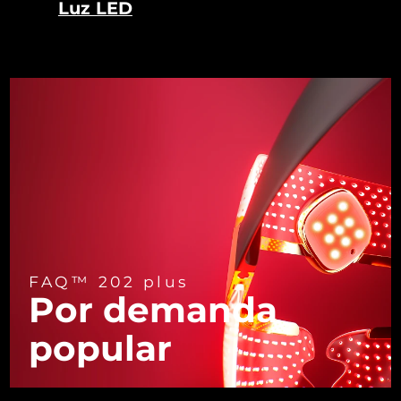
Luz LED
Turquía
Entrega prevista
13.08.26
Emiratos Árabes
Entrega prevista
13.08.26
Unidos
Reino Unido
Entrega prevista
12.08.26
Estados Unidos
Entrega prevista
13.08.26
Uzbekistán
Entrega prevista
17.08.26
Vietnam
Entrega prevista
18.08.26
FAQ™ 202 plus
Por demanda
popular