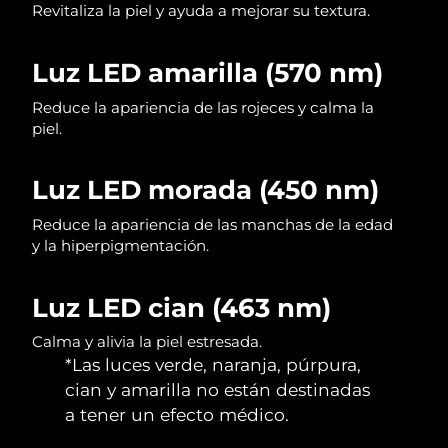
Revitaliza la piel y ayuda a mejorar su textura.
Singapur
Entrega prevista
14.08.26
Eslovaquia
Entrega prevista
12.08.26
Luz LED amarilla (570 nm)
Reduce la apariencia de las rojeces y calma la
Eslovenia
Entrega prevista
12.08.26
piel.
Sudáfrica
Entrega prevista
20.08.26
Luz LED morada (450 nm)
Corea del Sur
Entrega prevista
14.08.26
Reduce la apariencia de las manchas de la edad
y la hiperpigmentación.
España
Entrega prevista
12.08.26
Suecia
Entrega prevista
12.08.26
Luz LED cian (463 nm)
Calma y alivia la piel estresada.
Suiza
Entrega prevista
12.08.26
*Las luces verde, naranja, púrpura,
cian y amarilla no están destinadas
Taiwán
Entrega prevista
17.08.26
a tener un efecto médico.
Tailandia
Entrega prevista
16.08.26