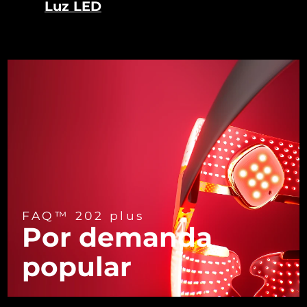
Luz LED
Turquía
Entrega prevista
8/10/26
Emiratos Árabes
Entrega prevista
8/10/26
Unidos
Reino Unido
Entrega prevista
8/9/26
Estados Unidos
Entrega prevista
8/10/26
Uzbekistán
Entrega prevista
8/14/26
Vietnam
Entrega prevista
8/15/26
FAQ™ 202 plus
Por demanda
popular