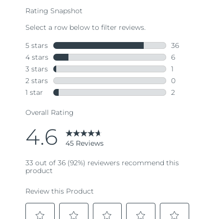
rating
value.
Read
45
Reviews.
Same
page
link.