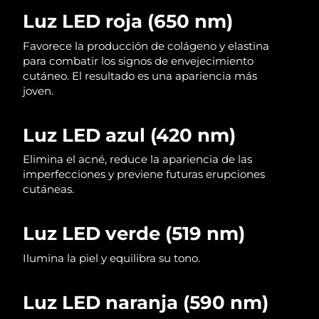
Luz LED roja (650 nm)
Filipinas
Entrega prevista
8/12/26
Favorece la producción de colágeno y elastina
para combatir los signos de envejecimiento
Polonia
Entrega prevista
8/10/26
cutáneo. El resultado es una apariencia más
joven.
Portugal
Entrega prevista
8/9/26
Puerto Rico
Luz LED azul (420 nm)
Entrega prevista
8/11/26
Elimina el acné, reduce la apariencia de las
Catar
Entrega prevista
8/10/26
imperfecciones y previene futuras erupciones
cutáneas.
Reunión
Entrega prevista
8/14/26
Luz LED verde (519 nm)
Rumanía
Entrega prevista
8/9/26
Ilumina la piel y equilibra su tono.
Rusia
Entrega prevista
8/17/26
Arabia Saudí
Luz LED naranja (590 nm)
Entrega prevista
8/10/26