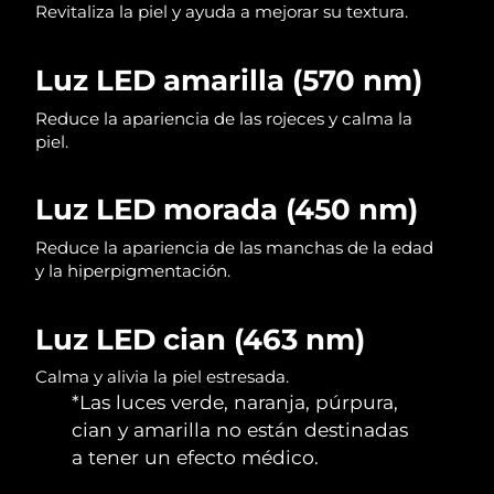
Revitaliza la piel y ayuda a mejorar su textura.
Singapur
Entrega prevista
8/11/26
Eslovaquia
Entrega prevista
8/9/26
Luz LED amarilla (570 nm)
Reduce la apariencia de las rojeces y calma la
Eslovenia
Entrega prevista
8/9/26
piel.
Sudáfrica
Entrega prevista
8/17/26
Luz LED morada (450 nm)
Corea del Sur
Entrega prevista
8/11/26
Reduce la apariencia de las manchas de la edad
y la hiperpigmentación.
España
Entrega prevista
8/9/26
Suecia
Entrega prevista
8/9/26
Luz LED cian (463 nm)
Calma y alivia la piel estresada.
Suiza
Entrega prevista
8/9/26
*Las luces verde, naranja, púrpura,
cian y amarilla no están destinadas
Taiwán
Entrega prevista
8/14/26
a tener un efecto médico.
Tailandia
Entrega prevista
8/13/26