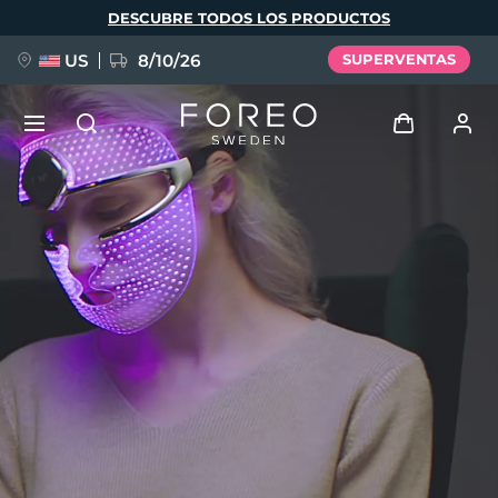
Pasar
DESCUBRE TODOS LOS PRODUCTOS
al
contenido
principal
US
8/10/26
SUPERVENTAS
NUEVO
Iniciar sesión
Idioma
BREAKING NEWS
Perfil de usuario
English
Deutsch
Español
Mis dispositivos
FAQ™ Pure Beauty-Tech Elixir
Français
Italiano
Português
Mis pedidos
Polski
Svenska
Русский
Türkçe
简体中文
繁體中文
Mis direcciones
issa™ Teeth Whitening Set
Mis suscripciones