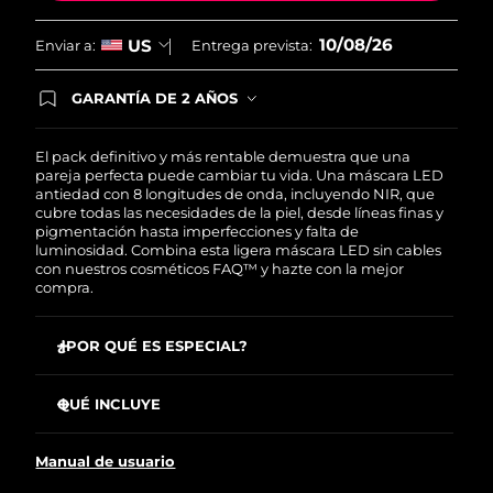
10/08/26
US
Enviar a:
Entrega prevista:
GARANTÍA DE 2 AÑOS
Regístrate hoy y tendrás cobertura total de la
garantía FOREO. Esto quiere decir que, en caso
de tener algún problema durante los 2 años
El pack definitivo y más rentable demuestra que una
posteriores a tu compra, FOREO te remplazará el
pareja perfecta puede cambiar tu vida. Una máscara LED
producto sin cargo alguno.
antiedad con 8 longitudes de onda, incluyendo NIR, que
cubre todas las necesidades de la piel, desde líneas finas y
pigmentación hasta imperfecciones y falta de
luminosidad. Combina esta ligera máscara LED sin cables
con nuestros cosméticos FAQ™ y hazte con la mejor
compra.
¿POR QUÉ ES ESPECIAL?
Está clínicamente probado que reduce las arrugas un
32 % en solo 2 semanas.
QUÉ INCLUYE
Mejora significativamente la firmeza y elasticidad de la
Máscara LED facial de silicona FAQ™ 202
piel en solo 2 semanas.
Manual de usuario
FAQ™ Red Light Peptide Serum
Reduce el acné un 48 % y el sebo un 18 % en solo 2