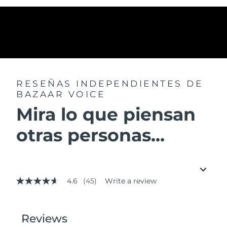
RESEÑAS INDEPENDIENTES
DE
BAZAAR VOICE
Mira lo que piensan
otras personas...
4.6
(45)
Write a review
4.6
out
of
5
stars,
average