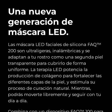
RUTINA SUECAS DE BELLEZA
Austria
Entrega prevista
8/9/26
Una nueva
generación de
Baréin
Entrega prevista
8/10/26
máscara LED.
Limpieza facial
Lifting facial
Bélgica
Entrega prevista
8/9/26
LUNA™ 4 pack
BEAR™ 2 pack
Bermudas
Entrega prevista
8/15/26
Las máscara LED faciales de silicona FAQ™
Anti-aging massage
Microcurrent toning
200 son ultraligeras, inalámbricas y se
Bosnia y Herzegovina
Entrega prevista
8/12/26
adaptan a tu rostro como una segunda piel
Hidratación
Cuidado bucal
transparente para cubrirlo de forma
LUNA™ 4 Plus
BEAR™ 2 go
Brunéi
Entrega prevista
8/14/26
UFO™ 3 pack
issa™ 4
uniforme. La terapia LED potencia la
Massage, LED heating
Microcurrent toning on-the-go
TRATAMIENTO ANTIEDAD FAQ™
producción de colágeno para fortalecer las
Deep facial hydration
Hybrid silicone sonic toothbrush
Bulgaria
Entrega prevista
8/9/26
diferentes capas de la piel, y estimula su
NEW
proceso de curación natural. Mientras,
LUNA™ 4 Men
BEAR™ 2 eyes & lips
Canadá
Entrega prevista
8/13/26
UFO™ 3 LED
issa™ 4 plus
podrás moverte libremente y seguir con tu
For men, anti-aging massage
Microcurrent line smoothing device
Near-infrared and red light therapy
día a día.
Smart hybrid silicone sonic toothbrush
Chile
Entrega prevista
8/13/26
device
Antiedad
Tratamientos LED
Combina con un dispositivo FAQ™ 100 para