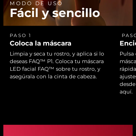
MODO DE USO
Fácil y sencillo
PASO 1
PAS
Coloca la máscara
Enci
Limpia y seca tu rostro, y aplica si lo
Pulsa 
deseas FAQ™ P1. Coloca tu máscara
másca
LED facial FAQ™ sobre tu rostro, y
rápid
asegúrala con la cinta de cabeza.
ajust
desde 
aquí.