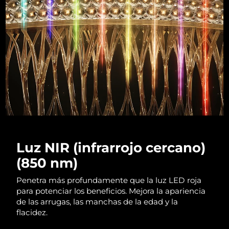
RAE de Macao
Entrega prevista
8/11/26
(China)
Malasia
Entrega prevista
8/12/26
Malta
Entrega prevista
8/9/26
México
Entrega prevista
8/13/26
Mónaco
Entrega prevista
8/10/26
Luz NIR (infrarrojo cercano)
Países Bajos
Entrega prevista
8/9/26
(850 nm)
Nueva Zelanda
Entrega prevista
8/9/26
Penetra más profundamente que la luz LED roja
para potenciar los beneficios. Mejora la apariencia
Noruega
de las arrugas, las manchas de la edad y la
Entrega prevista
8/9/26
flacidez.
Omán
Entrega prevista
8/12/26