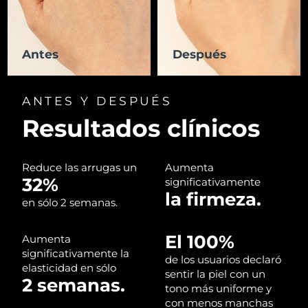
RAE de Macao
Entrega prevista
8/10/26
(China)
Antes
Después
Malasia
Entrega prevista
8/11/26
ANTES Y DESPUÉS
Malta
Entrega prevista
8/8/26
Resultados clínicos
México
Entrega prevista
8/12/26
Reduce las arrugas un
Aumenta
Mónaco
Entrega prevista
8/9/26
32%
significativamente
la firmeza.
en sólo 2 semanas.
Países Bajos
Entrega prevista
8/8/26
El 100%
Nueva Zelanda
Aumenta
Entrega prevista
8/8/26
significativamente la
de los usuarios declaró
elasticidad en sólo
Noruega
Entrega prevista
8/8/26
sentir la piel con un
2 semanas.
tono más uniforme y
con menos manchas
Omán
Entrega prevista
8/11/26