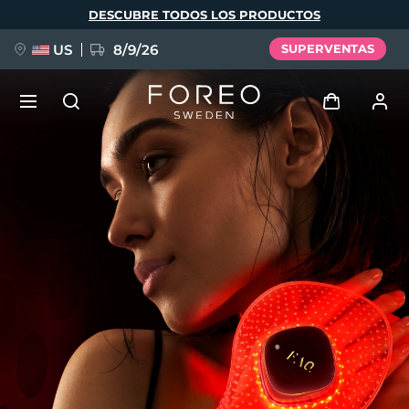
Pasar
DESCUBRE TODOS LOS PRODUCTOS
al
contenido
principal
US
8/9/26
SUPERVENTAS
NUEVO
Iniciar sesión
Idioma
BREAKING NEWS
Perfil de usuario
English
Deutsch
Español
Mis dispositivos
FAQ™ Pure Beauty-Tech Elixir
Français
Italiano
Português
Mis pedidos
Polski
Svenska
Русский
Türkçe
简体中文
繁體中文
Mis direcciones
issa™ Teeth Whitening Set
Mis suscripciones