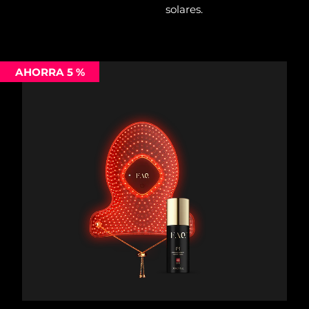
solares.
Filipinas
Entrega prevista
8/11/26
Polonia
Entrega prevista
8/9/26
AHORRA 5 %
Portugal
Entrega prevista
8/8/26
Puerto Rico
Entrega prevista
8/10/26
Catar
Entrega prevista
8/9/26
Reunión
Entrega prevista
8/13/26
Rumanía
Entrega prevista
8/8/26
Rusia
Entrega prevista
8/16/26
Arabia Saudí
Entrega prevista
8/9/26