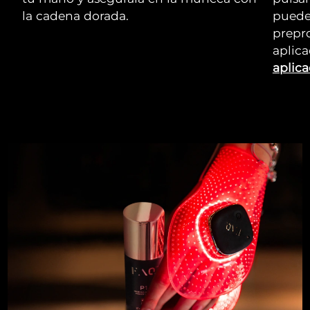
la cadena dorada.
puede
prepr
aplic
aplica