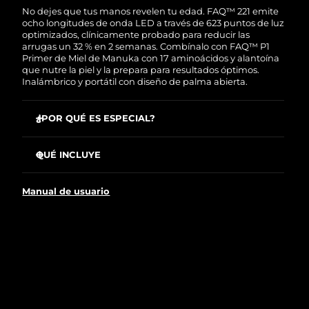
No dejes que tus manos revelen tu edad. FAQ™ 221 emite
ocho longitudes de onda LED a través de 623 puntos de luz
Turquía
Entrega prevista
8/9/26
optimizados, clínicamente probado para reducir las
arrugas un 32 % en 2 semanas. Combínalo con FAQ™ P1
Emiratos Árabes
Primer de Miel de Manuka con 17 aminoácidos y alantoína
Entrega prevista
8/9/26
que nutre la piel y la prepara para resultados óptimos.
Unidos
Inalámbrico y portátil con diseño de palma abierta.
Reino Unido
Entrega prevista
8/8/26
¿POR QUÉ ES ESPECIAL?
Estados Unidos
Entrega prevista
8/9/26
El NIR penetra más profundo que el LED rojo: mejora
líneas, manchas solares y flacidez desde dentro.
QUÉ INCLUYE
Uzbekistán
Entrega prevista
8/13/26
Con app y tratamientos preprogramados o diseña los
FAQ™ 221
tuyos para tratar áreas concretas.
Manual de usuario
FAQ™ P1
La cadena de muñeca dorada fija la mascarilla; la
Vietnam
Entrega prevista
8/14/26
silicona flex se adapta como una segunda piel.
Cable de carga USB
Amarillo y cian calman rojeces; lila y naranja combaten
Guía de inicio rápido
manchas y textura irregular.
Manual de usuario
La auténtica Miel de Manuka de Nueva Zelanda suaviza
la piel antes de cada sesión LED.
El primer 90 % natural se desliza sin tirar, suave para la
delicada piel de las manos.