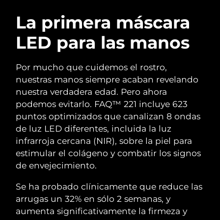
RUTINA SUECAS DE BELLEZA
Austria
Entrega prevista
8/8/26
La primera máscara
LED para las manos
Baréin
Entrega prevista
8/9/26
Limpieza facial
Lifting facial
Bélgica
Entrega prevista
8/8/26
Por mucho que cuidemos el rostro,
LUNA™ 4 pack
BEAR™ 2 pack
nuestras manos siempre acaban revelando
Bermudas
Entrega prevista
8/14/26
Anti-aging massage
Microcurrent toning
nuestra verdadera edad. Pero ahora
podemos evitarlo. FAQ™ 221 incluye 623
Bosnia y Herzegovina
Entrega prevista
8/11/26
puntos optimizados que canalizan 8 ondas
Hidratación
Cuidado bucal
LUNA™ 4 Plus
BEAR™ 2 go
de luz LED diferentes, incluida la luz
Brunéi
Entrega prevista
8/13/26
UFO™ 3 pack
issa™ 4
Massage, LED heating
Microcurrent toning on-the-go
infrarroja cercana (NIR), sobre la piel para
TRATAMIENTO ANTIEDAD FAQ™
Deep facial hydration
Hybrid silicone sonic toothbrush
estimular el colágeno y combatir los signos
Bulgaria
Entrega prevista
8/8/26
de envejecimiento.
NEW
LUNA™ 4 Men
BEAR™ 2 eyes & lips
Canadá
Entrega prevista
8/12/26
UFO™ 3 LED
issa™ 4 plus
Se ha probado clínicamente que reduce las
For men, anti-aging massage
Microcurrent line smoothing device
Near-infrared and red light therapy
arrugas un 32% en sólo 2 semanas, y
Smart hybrid silicone sonic toothbrush
Chile
Entrega prevista
8/12/26
device
Antiedad
Tratamientos LED
aumenta significativamente la firmeza y