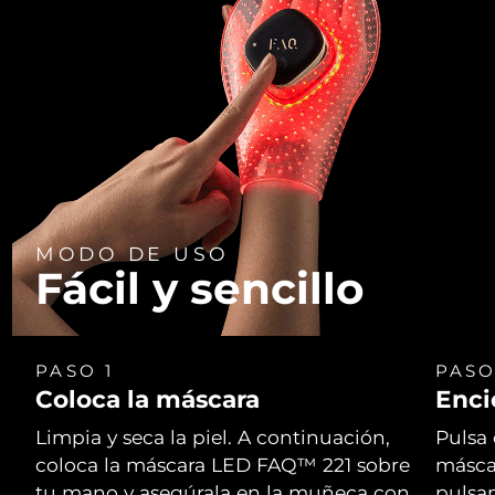
MODO DE USO
Fácil y sencillo
PASO 1
PASO
Coloca la máscara
Enci
Limpia y seca la piel. A continuación,
Pulsa 
coloca la máscara LED FAQ™ 221 sobre
másca
tu mano y asegúrala en la muñeca con
pulsa