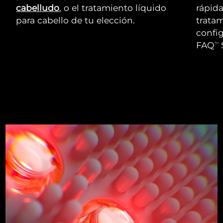
cabelludo
, o el tratamiento líquido
rápid
para cabello de tu elección.
trata
config
FAQ
TM