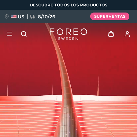
Pasar
DESCUBRE TODOS LOS PRODUCTOS
al
contenido
principal
US
8/10/26
SUPERVENTAS
NUEVO
Iniciar sesión
Idioma
BREAKING NEWS
Perfil de usuario
English
Deutsch
Español
Mis dispositivos
FAQ™ Pure Beauty-Tech Elixir
Français
Italiano
Português
Mis pedidos
Polski
Svenska
Русский
Türkçe
简体中文
繁體中文
Mis direcciones
issa™ Teeth Whitening Set
Mis suscripciones