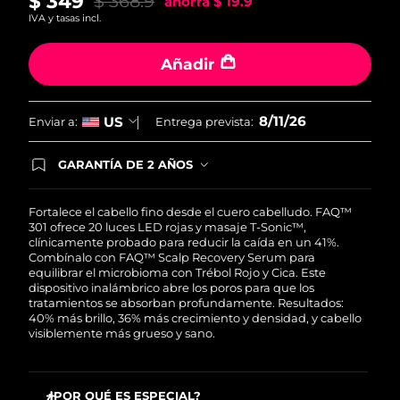
$ 349
$ 368.9
ahorra
$ 19.9
IVA y tasas incl.
Filipinas
Entrega prevista
8/12/26
Añadir
Polonia
Entrega prevista
8/10/26
Portugal
8/11/26
US
Entrega prevista
8/9/26
Enviar a:
Entrega prevista:
Puerto Rico
Entrega prevista
8/11/26
GARANTÍA DE 2 AÑOS
Regístrate hoy y tendrás cobertura total de la
garantía FOREO. Esto quiere decir que, en caso
Catar
Entrega prevista
8/10/26
de tener algún problema durante los 2 años
Fortalece el cabello fino desde el cuero cabelludo. FAQ™
posteriores a tu compra, FOREO te remplazará el
301 ofrece 20 luces LED rojas y masaje T-Sonic™,
producto sin cargo alguno.
clínicamente probado para reducir la caída en un 41%.
Reunión
Entrega prevista
8/14/26
Combínalo con FAQ™ Scalp Recovery Serum para
equilibrar el microbioma con Trébol Rojo y Cica. Este
Rumanía
dispositivo inalámbrico abre los poros para que los
Entrega prevista
8/9/26
tratamientos se absorban profundamente. Resultados:
40% más brillo, 36% más crecimiento y densidad, y cabello
Rusia
Entrega prevista
8/17/26
visiblemente más grueso y sano.
Arabia Saudí
Entrega prevista
8/10/26
¿POR QUÉ ES ESPECIAL?