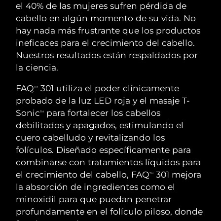
RUTINA SUECAS DE BELLEZA
el 40% de las mujeres sufren pérdida de
Austria
Entrega prevista
8/9/26
cabello en algún momento de su vida. No
hay nada más frustrante que los productos
Baréin
Entrega prevista
8/10/26
ineficaces para el crecimiento del cabello.
Nuestros resultados están respaldados por
Limpieza facial
Lifting facial
Bélgica
Entrega prevista
8/9/26
la ciencia.
LUNA™ 4 pack
BEAR™ 2 pack
Bermudas
Entrega prevista
8/15/26
FAQ
301 utiliza el poder clínicamente
Anti-aging massage
Microcurrent toning
TM
probado de la luz LED roja y el masaje T-
Bosnia y Herzegovina
Entrega prevista
8/12/26
Sonic
para fortalecer los cabellos
TM
Hidratación
Cuidado bucal
debilitados y apagados, estimulando el
LUNA™ 4 Plus
BEAR™ 2 go
Brunéi
Entrega prevista
8/14/26
UFO™ 3 pack
issa™ 4
cuero cabelludo y revitalizando los
Massage, LED heating
Microcurrent toning on-the-go
TRATAMIENTO ANTIEDAD FAQ™
folículos. Diseñado específicamente para
Deep facial hydration
Hybrid silicone sonic toothbrush
Bulgaria
Entrega prevista
8/9/26
combinarse con tratamientos líquidos para
NEW
el crecimiento del cabello, FAQ
301 mejora
LUNA™ 4 Men
BEAR™ 2 eyes & lips
TM
Canadá
Entrega prevista
8/13/26
UFO™ 3 LED
issa™ 4 plus
la absorción de ingredientes como el
For men, anti-aging massage
Microcurrent line smoothing device
Near-infrared and red light therapy
minoxidil para que puedan penetrar
Smart hybrid silicone sonic toothbrush
Chile
Entrega prevista
8/13/26
device
Antiedad
Tratamientos LED
profundamente en el folículo piloso, donde