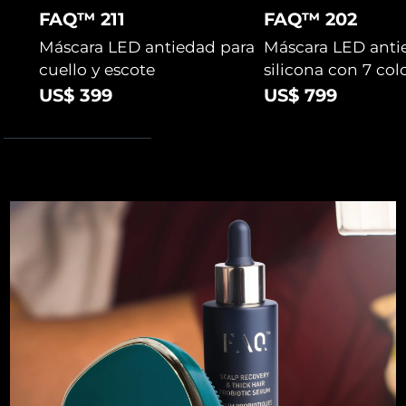
FAQ™ 211
FAQ™ 202
Turquía
Entrega prevista
8/10/26
Máscara LED antiedad para
Máscara LED anti
cuello y escote
silicona con 7 col
Emiratos Árabes
Entrega prevista
8/10/26
US$ 399
US$ 799
Unidos
Reino Unido
Entrega prevista
8/9/26
Estados Unidos
Entrega prevista
8/10/26
Uzbekistán
Entrega prevista
8/14/26
Vietnam
Entrega prevista
8/15/26