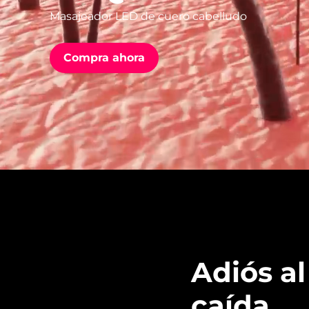
Masajeador LED de cuero cabelludo
issa™ Teeth Whitening Set
Compra ahora
FAQ™ Dual LED Panel
POPULAR
Sorpresas especiales
Superventas
Adiós al
caída