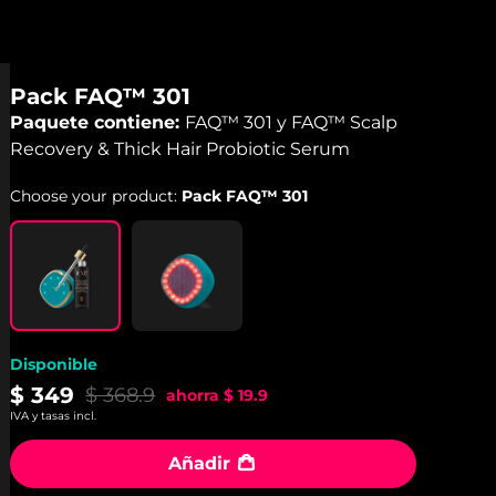
Pack FAQ™ 301
Paquete contiene:
FAQ™ 301 y FAQ™ Scalp
Recovery & Thick Hair Probiotic Serum
Choose your product:
Pack FAQ™ 301
Disponible
$ 349
$ 368.9
ahorra
$ 19.9
IVA y tasas incl.
Añadir