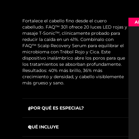
Fortalece el cabello fino desde el cuero
A
cabelludo. FAQ™ 301 ofrece 20 luces LED rojas y
masaje T-Sonic™, clínicamente probado para
reducir la caída en un 41%. Combínalo con
FAQ™ Scalp Recovery Serum para equilibrar el
microbioma con Trébol Rojo y Cica. Este
dispositivo inalámbrico abre los poros para que
los tratamientos se absorban profundamente.
Resultados: 40% más brillo, 36% más
crecimiento y densidad, y cabello visiblemente
más grueso y sano.
¿POR QUÉ ES ESPECIAL?
20 luces LED rojas que estimulan los folículos
inactivos mientras fortalecen el cabello
QUÉ INCLUYE
existente para prevenir la pérdida.