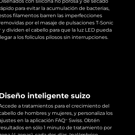
Diseñados con silicona no porosa y de secado
rápido para evitar la acumulación de bacterias,
estos filamentos barren las imperfecciones
removidas por el masaje de pulsaciones T-Sonic
y dividen el cabello para que la luz LED pueda
M
llegar a los folículos pilosos sin interrupciones.
Diseño inteligente suizo
Accede a tratamientos para el crecimiento del
cabello de hombres y mujeres, y personaliza los
ajustes en la aplicación FAQ
Swiss. Obtén
TM
resultados en sólo 1 minuto de tratamiento por
zona (4 zonas), cada dos días. Inalámbrico,