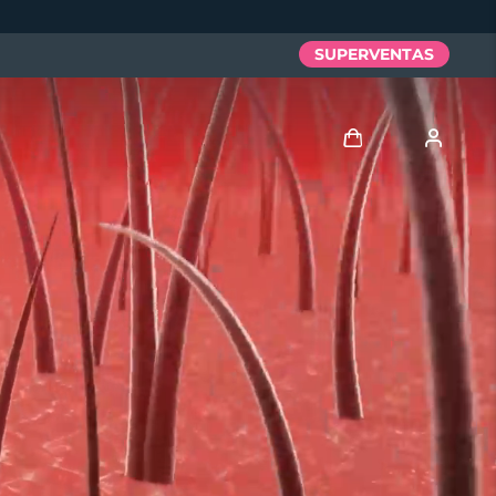
SUPERVENTAS
Iniciar sesión
Perfil de usuario
Mis dispositivos
Mis pedidos
Mis direcciones
Mis suscripciones