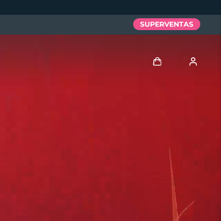
SUPERVENTAS
Iniciar sesión
Perfil de usuario
Mis dispositivos
Mis pedidos
Mis direcciones
Mis suscripciones