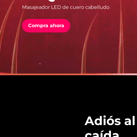
Masajeador LED de cuero cabelludo
issa™ Teeth Whitening Set
Compra ahora
FAQ™ Dual LED Panel
POPULAR
Sorpresas especiales
Superventas
Adiós al
caída