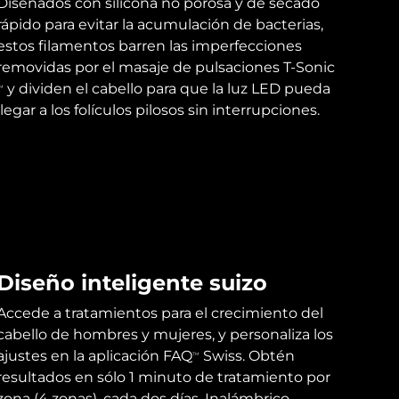
Diseñados con silicona no porosa y de secado
rápido para evitar la acumulación de bacterias,
estos filamentos barren las imperfecciones
removidas por el masaje de pulsaciones T-Sonic
y dividen el cabello para que la luz LED pueda
M
llegar a los folículos pilosos sin interrupciones.
Diseño inteligente suizo
Accede a tratamientos para el crecimiento del
cabello de hombres y mujeres, y personaliza los
ajustes en la aplicación FAQ
Swiss. Obtén
TM
resultados en sólo 1 minuto de tratamiento por
zona (4 zonas), cada dos días. Inalámbrico,