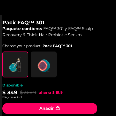
Pack FAQ™ 301
Paquete contiene:
FAQ™ 301 y FAQ™ Scalp
Recovery & Thick Hair Probiotic Serum
Choose your product:
Pack FAQ™ 301
Disponible
$ 349
$ 368.9
ahorra
$ 19.9
IVA y tasas incl.
Añadir