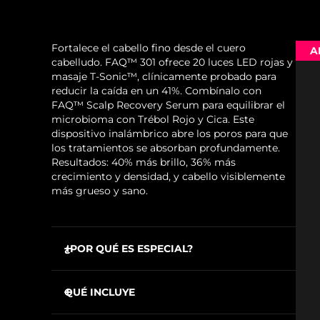
Fortalece el cabello fino desde el cuero
A
cabelludo. FAQ™ 301 ofrece 20 luces LED rojas y
masaje T-Sonic™, clínicamente probado para
reducir la caída en un 41%. Combínalo con
FAQ™ Scalp Recovery Serum para equilibrar el
microbioma con Trébol Rojo y Cica. Este
dispositivo inalámbrico abre los poros para que
los tratamientos se absorban profundamente.
Resultados: 40% más brillo, 36% más
crecimiento y densidad, y cabello visiblemente
más grueso y sano.
¿POR QUÉ ES ESPECIAL?
20 luces LED rojas que estimulan los folículos
inactivos mientras fortalecen el cabello
QUÉ INCLUYE
existente para prevenir la pérdida.