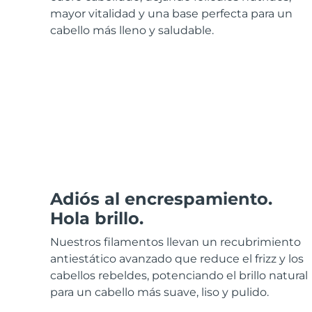
Cuidado de la piel KIWI™
All acne treatment devices
All revitalizing eye massagers
Serum
mayor vitalidad y una base perfecta para un
issa™ Teeth Whitening Gel
Advanced pore care essentials
For healthy hair
cabello más lleno y saludable.
18% PAP
Cosméticos
Hombres
Comprar todo
Adiós al encrespamiento.
FOREO APP
Hola brillo.
ACERCA DE
Nuestros filamentos llevan un recubrimiento
antiestático avanzado que reduce el frizz y los
cabellos rebeldes, potenciando el brillo natural
para un cabello más suave, liso y pulido.