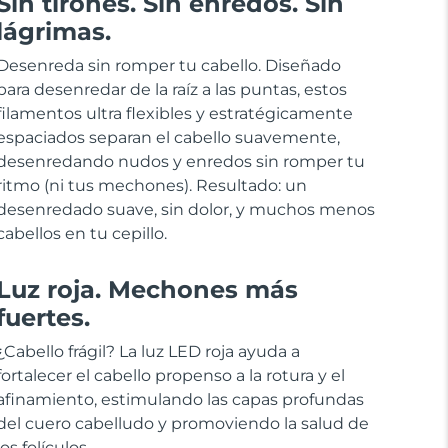
Sin tirones. Sin enredos. Sin
lágrimas.
Desenreda sin romper tu cabello. Diseñado
para desenredar de la raíz a las puntas, estos
filamentos ultra flexibles y estratégicamente
espaciados separan el cabello suavemente,
desenredando nudos y enredos sin romper tu
ritmo (ni tus mechones). Resultado: un
desenredado suave, sin dolor, y muchos menos
cabellos en tu cepillo.
Luz roja. Mechones más
fuertes.
¿Cabello frágil? La luz LED roja ayuda a
fortalecer el cabello propenso a la rotura y el
afinamiento, estimulando las capas profundas
del cuero cabelludo y promoviendo la salud de
los folículos.