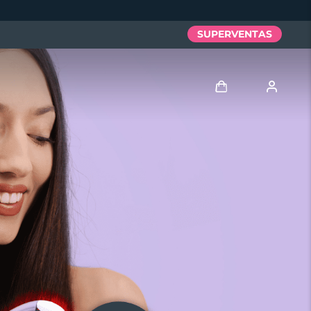
SUPERVENTAS
Iniciar sesión
Perfil de usuario
Mis dispositivos
Mis pedidos
Mis direcciones
Mis suscripciones