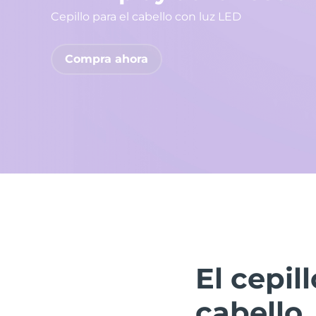
Cepillo para el cabello con luz LED
issa™ Teeth Whitening Set
Compra ahora
FAQ™ Dual LED Panel
POPULAR
Sorpresas especiales
Superventas
El cepil
cabello