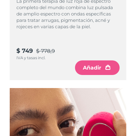
La primera terapia de luz roja de espectro
completo del mundo combina luz pulsada
RAE de Macao
de amplio espectro con ondas específicas
Entrega prevista
8/12/26
(China)
para tratar arrugas, pigmentación, acné y
rojeces en varias capas de la piel.
Malasia
Entrega prevista
8/13/26
Malta
Entrega prevista
8/10/26
$ 749
$ 778,9
IVA y tasas incl.
México
Entrega prevista
8/14/26
Añadir
Mónaco
Entrega prevista
8/11/26
Países Bajos
Entrega prevista
8/10/26
Nueva Zelanda
Entrega prevista
8/10/26
Noruega
Entrega prevista
8/10/26
Omán
Entrega prevista
8/13/26