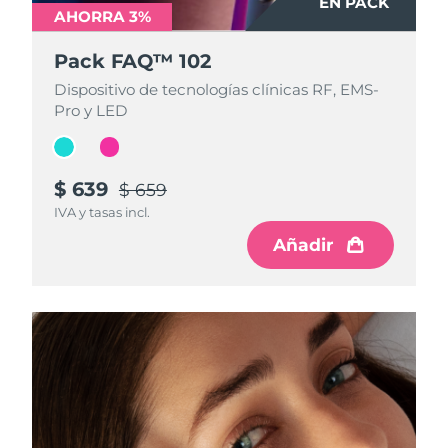
EN PACK
EN PACK
AHORRA 3%
AHORRA 3%
Pack FAQ™ 102
Pack FAQ™ 102
Dispositivo de tecnologías clínicas RF, EMS-
Dispositivo de tecnologías clínicas RF, EMS-
Pro y LED
Pro y LED
$ 639
$ 639
$ 659
$ 659
IVA y tasas incl.
IVA y tasas incl.
Añadir
Añadir