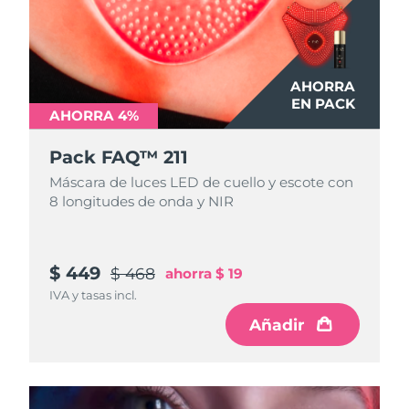
AHORRA
EN PACK
AHORRA 4%
Pack FAQ™ 211
Máscara de luces LED de cuello y escote con
8 longitudes de onda y NIR
$ 449
$ 468
ahorra
$ 19
IVA y tasas incl.
Añadir