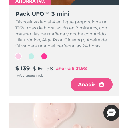
AHORRA 14%
AHORRA 14%
AHORRA 14%
Pack UFO™ 3 mini
Pack UFO™ 3 mini
Pack UFO™ 3 mini
Dispositivo facial 4 en 1 que proporciona un
Dispositivo facial 4 en 1 que proporciona un
Dispositivo facial 4 en 1 que proporciona un
126% más de hidratación en 2 minutos, con
126% más de hidratación en 2 minutos, con
126% más de hidratación en 2 minutos, con
mascarillas de mañana y noche con Ácido
mascarillas de mañana y noche con Ácido
mascarillas de mañana y noche con Ácido
Hialurónico, Alga Roja, Ginseng y Aceite de
Hialurónico, Alga Roja, Ginseng y Aceite de
Hialurónico, Alga Roja, Ginseng y Aceite de
Oliva para una piel perfecta las 24 horas.
Oliva para una piel perfecta las 24 horas.
Oliva para una piel perfecta las 24 horas.
$ 139
$ 139
$ 139
$ 160,98
$ 160,98
$ 160,98
ahorra
ahorra
ahorra
$ 21.98
$ 21.98
$ 21.98
IVA y tasas incl.
IVA y tasas incl.
IVA y tasas incl.
Añadir
Añadir
Añadir