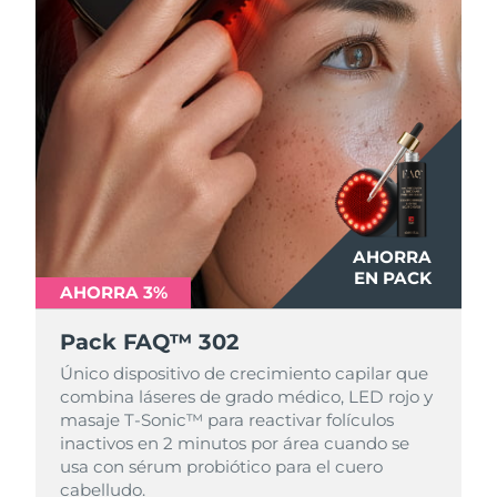
Turquía
Entrega prevista
8/11/26
Emiratos Árabes
Entrega prevista
8/11/26
Unidos
Reino Unido
Entrega prevista
8/10/26
Estados Unidos
Entrega prevista
8/11/26
AHORRA
Uzbekistán
Entrega prevista
8/15/26
EN PACK
AHORRA 3%
Vietnam
Entrega prevista
8/16/26
Pack FAQ™ 302
Único dispositivo de crecimiento capilar que
combina láseres de grado médico, LED rojo y
masaje T-Sonic™ para reactivar folículos
inactivos en 2 minutos por área cuando se
usa con sérum probiótico para el cuero
cabelludo.