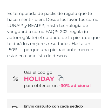
País de envío
Es temporada de packs de regalo que te
Estados Unidos
Entrega prevista
8/11/26
hacen sentir bien. Desde los favoritos como
FAQ™ Dual LED Panel
LUNA™ y BEAR™, hasta tecnología de
Reino Unido
Entrega prevista
8/10/26
vanguardia como FAQ™ 202, regala (o
POPULAR
autorregálate) el cuidado de la piel que que
España
Entrega prevista
8/10/26
te dará los mejores resultados. Hasta un
Australia
-50% — porque una piel radiante merece
Entrega prevista
8/13/26
estar en cada lista de deseos.
Francia
Entrega prevista
8/10/26
Sorpresas especiales
Superventas
Usa el código
Alemania
Entrega prevista
8/10/26
HOLIDAY
Canadá
Entrega prevista
8/14/26
para obtener un
-30% adicional
.
Terapia de luz roja
Australia
Entrega prevista
8/13/26
Envío gratuito con cada pedido