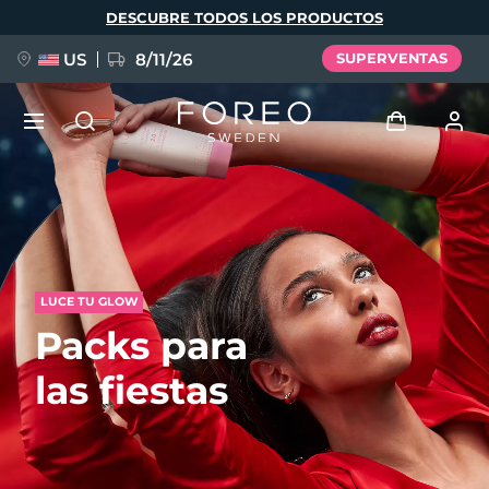
Pasar
DESCUBRE TODOS LOS PRODUCTOS
al
contenido
principal
US
8/11/26
SUPERVENTAS
NUEVO
Iniciar sesión
Idioma
BREAKING NEWS
Perfil de usuario
English
Deutsch
Español
LUCE TU GLOW
Mis dispositivos
FAQ™ Pure Beauty-Tech Elixir
Packs para
Français
Italiano
Português
Mis pedidos
Polski
Svenska
Русский
las fiestas
Türkçe
简体中文
繁體中文
Mis direcciones
issa™ Teeth Whitening Set
Mis suscripciones