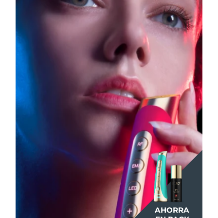
AHORRA
AHORRA