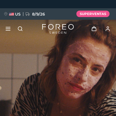
Pasar
al
contenido
principal
US
8/9/26
SUPERVENTAS
NUEVO
Iniciar sesión
Idioma
BREAKING NEWS
Perfil de usuario
English
Deutsch
Español
Mis dispositivos
FAQ™ Pure Beauty-Tech Elixir
Français
Italiano
Português
Mis pedidos
Polski
Svenska
Русский
Türkçe
简体中文
繁體中文
Mis direcciones
issa™ Teeth Whitening Set
Mis suscripciones