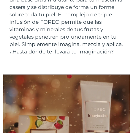
Advanced pore care essentials
For healthy hair
18% PAP
casera y se distribuye de forma uniforme
Israel
Entrega prevista
8/12/26
Cosméticos
Hombres
sobre toda tu piel. El complejo de triple
Italia
Entrega prevista
8/8/26
infusión de FOREO permite que las
vitaminas y minerales de tus frutas y
Japón
Entrega prevista
8/11/26
vegetales penetren profundamente en tu
piel. Simplemente imagina, mezcla y aplica.
Comprar todo
Jersey
Entrega prevista
8/13/26
¿Hasta dónde te llevará tu imaginación?
Kazajistán
Entrega prevista
8/10/26
FOREO APP
Kuwait
Entrega prevista
8/8/26
ACERCA DE
Letonia
Entrega prevista
8/8/26
Líbano
Entrega prevista
8/9/26
Lituania
Entrega prevista
8/8/26
Luxemburgo
Entrega prevista
8/8/26