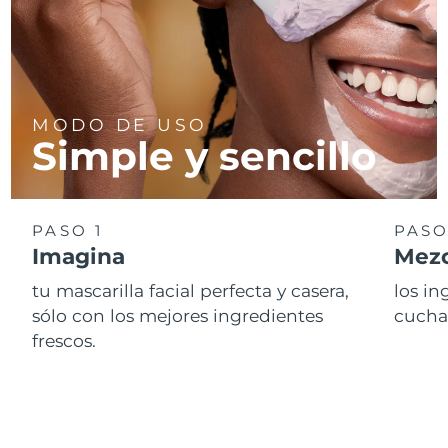
MODO DE USO
Simple y sencillo
PASO 1
PASO
Imagina
Mezc
tu mascarilla facial perfecta y casera,
los i
sólo con los mejores ingredientes
cucha
frescos.