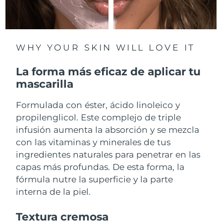
Filipinas
Entrega prevista
8/11/26
Polonia
Entrega prevista
8/9/26
WHY YOUR SKIN WILL LOVE IT
Portugal
Entrega prevista
8/8/26
La forma más eficaz de aplicar tu
mascarilla
Puerto Rico
Entrega prevista
8/10/26
Formulada con éster, ácido linoleico y
Catar
Entrega prevista
8/9/26
propilenglicol. Este complejo de triple
infusión aumenta la absorción y se mezcla
Reunión
Entrega prevista
8/13/26
con las vitaminas y minerales de tus
ingredientes naturales para penetrar en las
Rumanía
Entrega prevista
8/8/26
capas más profundas. De esta forma, la
fórmula nutre la superficie y la parte
Rusia
Entrega prevista
8/16/26
interna de la piel.
Arabia Saudí
Entrega prevista
8/9/26
Textura cremosa