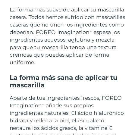
Singapur
Entrega prevista
8/10/26
La forma más suave de aplicar tu mascarilla
casera. Todos hemos sufrido con mascarillas
Eslovaquia
Entrega prevista
8/8/26
caseras que no unen los ingredientes como
deberían. FOREO Imagination
espesa los
Eslovenia
TM
Entrega prevista
8/8/26
ingredientes acuosos, aglutina y mezcla
para que tu mascarilla tenga una textura
Sudáfrica
Entrega prevista
8/16/26
cremosa que puedas aplicar de forma
Corea del Sur
Entrega prevista
8/10/26
uniforme.
España
Entrega prevista
8/8/26
La forma más sana de aplicar tu
mascarilla
Suecia
Entrega prevista
8/8/26
Aparte de tus ingredientes frescos, FOREO
Suiza
Entrega prevista
8/8/26
Imagination
añade sus propios
TM
ingredientes naturales. El ácido hialurónico
Taiwán
Entrega prevista
8/13/26
hidrata y rellena la piel, el escualano
restaura los ácidos grasos, la vitamina E
Tailandia
Entrega prevista
8/12/26