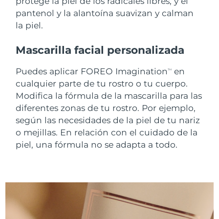
protege la piel de los radicales libres, y el
pantenol y la alantoína suavizan y calman
Turquía
Entrega prevista
8/9/26
la piel.
Emiratos Árabes
Entrega prevista
8/9/26
Mascarilla facial personalizada
Unidos
Puedes aplicar FOREO Imagination
en
TM
Reino Unido
Entrega prevista
8/8/26
cualquier parte de tu rostro o tu cuerpo.
Modifica la fórmula de la mascarilla para las
Estados Unidos
Entrega prevista
8/9/26
diferentes zonas de tu rostro. Por ejemplo,
según las necesidades de la piel de tu nariz
Uzbekistán
Entrega prevista
8/13/26
o mejillas. En relación con el cuidado de la
Vietnam
piel, una fórmula no se adapta a todo.
Entrega prevista
8/14/26