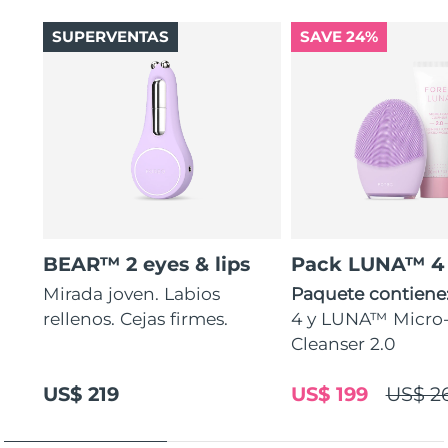
SUPERVENTAS
SAVE 24%
BEAR™ 2 eyes & lips
Pack LUNA™ 4
Mirada joven. Labios
Paquete contiene
rellenos. Cejas firmes.
4 y LUNA™ Micr
Cleanser 2.0
US$ 219
US$ 199
US$ 2