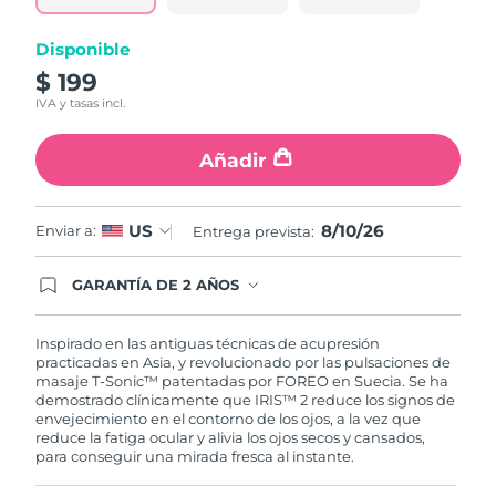
Turquía
Entrega prevista
8/10/26
Disponible
$ 199
Emiratos Árabes
Entrega prevista
8/10/26
IVA y tasas incl.
Unidos
Añadir
Reino Unido
Entrega prevista
8/9/26
Estados Unidos
Entrega prevista
8/10/26
8/10/26
US
Enviar a:
Entrega prevista:
Uzbekistán
Entrega prevista
8/14/26
GARANTÍA DE 2 AÑOS
Regístrate hoy y tendrás cobertura total de la
garantía FOREO. Esto quiere decir que, en caso
Vietnam
Entrega prevista
8/15/26
de tener algún problema durante los 2 años
Inspirado en las antiguas técnicas de acupresión
posteriores a tu compra, FOREO te remplazará el
practicadas en Asia, y revolucionado por las pulsaciones de
producto sin cargo alguno.
masaje T-Sonic™ patentadas por FOREO en Suecia. Se ha
demostrado clínicamente que IRIS™ 2 reduce los signos de
envejecimiento en el contorno de los ojos, a la vez que
reduce la fatiga ocular y alivia los ojos secos y cansados,
para conseguir una mirada fresca al instante.