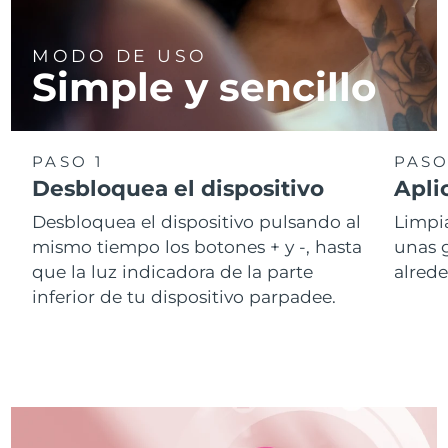
MODO DE USO
Simple y sencillo
PASO 1
PASO
Desbloquea el dispositivo
Apli
Desbloquea el dispositivo pulsando al
Limpia
mismo tiempo los botones + y -, hasta
unas 
que la luz indicadora de la parte
alrede
inferior de tu dispositivo parpadee.