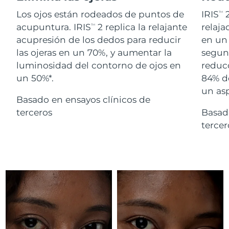
Advanced pore care essentials
For healthy hair
18% PAP
Israel
Entrega prevista
8/13/26
Los ojos están rodeados de puntos de
IRIS
2
TM
Cosméticos
Hombres
acupuntura. IRIS
2 replica la relajante
relaj
TM
Italia
Entrega prevista
8/9/26
acupresión de los dedos para reducir
en un 
las ojeras en un 70%, y aumentar la
segund
Japón
Entrega prevista
8/12/26
luminosidad del contorno de ojos en
reducc
un 50%*.
84% d
Comprar todo
Jersey
Entrega prevista
8/14/26
un as
Basado en ensayos clínicos de
Kazajistán
Entrega prevista
8/11/26
terceros
Basad
FOREO APP
terce
Kuwait
Entrega prevista
8/9/26
ACERCA DE
Letonia
Entrega prevista
8/9/26
Líbano
Entrega prevista
8/10/26
Lituania
Entrega prevista
8/9/26
Luxemburgo
Entrega prevista
8/9/26