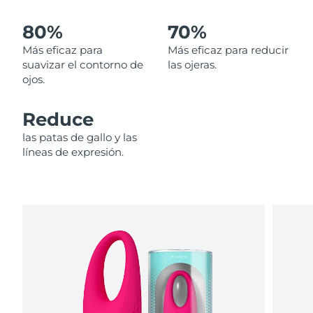
80%
70%
Filipinas
Entrega prevista
8/12/26
Más eficaz para
Más eficaz para reducir
Polonia
Entrega prevista
8/10/26
suavizar el contorno de
las ojeras.
ojos.
Portugal
Entrega prevista
8/9/26
Reduce
Puerto Rico
Entrega prevista
8/11/26
las patas de gallo y las
líneas de expresión.
Catar
Entrega prevista
8/10/26
Reunión
Entrega prevista
8/14/26
Rumanía
Entrega prevista
8/9/26
Rusia
Entrega prevista
8/17/26
Arabia Saudí
Entrega prevista
8/10/26