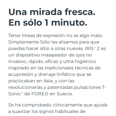
RUTINA SUECAS DE BELLEZA
Austria
Entrega prevista
8/9/26
Una mirada fresca.
En sólo 1 minuto.
Baréin
Entrega prevista
8/10/26
Limpieza facial
Lifting facial
Bélgica
Entrega prevista
8/9/26
Tener líneas de expresión no es algo malo.
LUNA™ 4 pack
BEAR™ 2 pack
Simplemente Sólo las alisamos para que
Bermudas
Entrega prevista
8/15/26
Anti-aging massage
Microcurrent toning
puedas hacer sitio a otras nuevas. IRIS
2 es
TM
un dispositivo masajeador de ojos no
Bosnia y Herzegovina
Entrega prevista
8/12/26
invasivo, rápido, eficaz y ultra higiénico
Hidratación
Cuidado bucal
LUNA™ 4 Plus
BEAR™ 2 go
inspirado en las tradicionales técnicas de
Brunéi
Entrega prevista
8/14/26
UFO™ 3 pack
issa™ 4
Massage, LED heating
Microcurrent toning on-the-go
acupresión y drenaje linfático que se
TRATAMIENTO ANTIEDAD FAQ™
Deep facial hydration
Hybrid silicone sonic toothbrush
practicaban en Asia, y con las
Bulgaria
Entrega prevista
8/9/26
revolucionarias y patentadas pulsaciones T-
NEW
LUNA™ 4 Men
BEAR™ 2 eyes & lips
Canadá
Sonic
de FOREO en Suecia.
Entrega prevista
8/13/26
TM
UFO™ 3 LED
issa™ 4 plus
For men, anti-aging massage
Microcurrent line smoothing device
Near-infrared and red light therapy
Se ha comprobado clínicamente que ayuda
Smart hybrid silicone sonic toothbrush
Chile
Entrega prevista
8/13/26
device
Antiedad
Tratamientos LED
a suavizar los signos habituales de