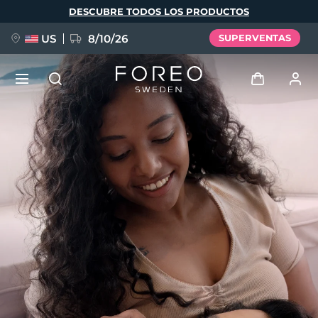
Pasar
DESCUBRE TODOS LOS PRODUCTOS
al
contenido
principal
US
8/10/26
SUPERVENTAS
NUEVO
Iniciar sesión
Idioma
BREAKING NEWS
Perfil de usuario
English
Deutsch
Español
Mis dispositivos
FAQ™ Pure Beauty-Tech Elixir
Français
Italiano
Português
Mis pedidos
Polski
Svenska
Русский
Türkçe
简体中文
繁體中文
Mis direcciones
issa™ Teeth Whitening Set
Mis suscripciones