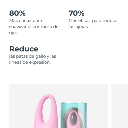
80%
70%
Filipinas
Entrega prevista
8/14/26
Más eficaz para
Más eficaz para reducir
Polonia
Entrega prevista
8/12/26
suavizar el contorno de
las ojeras.
ojos.
Portugal
Entrega prevista
8/11/26
Reduce
Puerto Rico
Entrega prevista
8/13/26
las patas de gallo y las
líneas de expresión.
Catar
Entrega prevista
8/12/26
Reunión
Entrega prevista
8/16/26
Rumanía
Entrega prevista
8/11/26
Rusia
Entrega prevista
8/19/26
Arabia Saudí
Entrega prevista
8/12/26