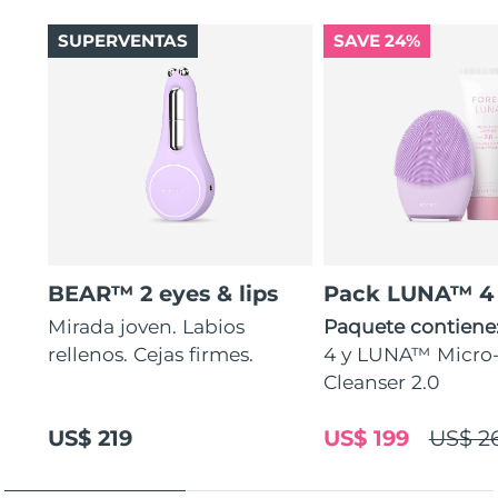
SUPERVENTAS
SAVE 24%
BEAR™ 2 eyes & lips
Pack LUNA™ 4
Mirada joven. Labios
Paquete contiene
rellenos. Cejas firmes.
4 y LUNA™ Micr
Cleanser 2.0
US$ 219
US$ 199
US$ 2