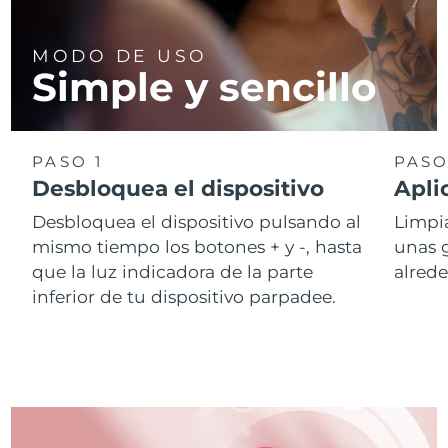
MODO DE USO
Simple y sencillo
PASO 1
PASO
Desbloquea el dispositivo
Apli
Desbloquea el dispositivo pulsando al
Limpia
mismo tiempo los botones + y -, hasta
unas 
que la luz indicadora de la parte
alrede
inferior de tu dispositivo parpadee.