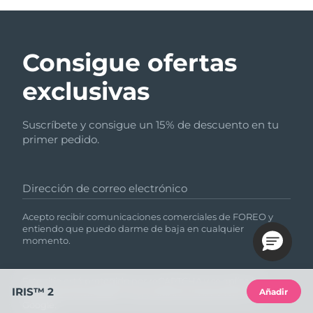
Consigue ofertas
exclusivas
Suscríbete y consigue un 15% de descuento en tu
primer pedido.
Dirección de correo electrónico
Acepto recibir comunicaciones comerciales de FOREO y
entiendo que puedo darme de baja en cualquier
momento.
Este sitio está protegido por reCAPTCHA y se aplica la
IRIS™ 2
Añadir
Política de privacidad
y
las Condiciones del servicio
de
Google.