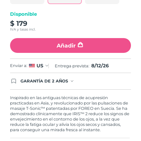
misma
página.
Turquía
Entrega prevista
8/12/26
Disponible
$ 179
Emiratos Árabes
Entrega prevista
8/12/26
IVA y tasas incl.
Unidos
Añadir
Reino Unido
Entrega prevista
8/11/26
Estados Unidos
Entrega prevista
8/12/26
8/12/26
US
Enviar a:
Entrega prevista:
Uzbekistán
Entrega prevista
8/16/26
GARANTÍA DE 2 AÑOS
Regístrate hoy y tendrás cobertura total de la
garantía FOREO. Esto quiere decir que, en caso
Vietnam
Entrega prevista
8/17/26
de tener algún problema durante los 2 años
Inspirado en las antiguas técnicas de acupresión
posteriores a tu compra, FOREO te remplazará el
practicadas en Asia, y revolucionado por las pulsaciones de
producto sin cargo alguno.
masaje T-Sonic™ patentadas por FOREO en Suecia. Se ha
demostrado clínicamente que IRIS™ 2 reduce los signos de
envejecimiento en el contorno de los ojos, a la vez que
reduce la fatiga ocular y alivia los ojos secos y cansados,
para conseguir una mirada fresca al instante.