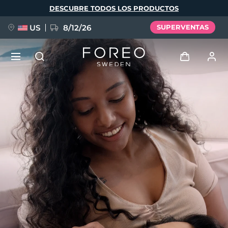
Pasar
DESCUBRE TODOS LOS PRODUCTOS
al
contenido
principal
US
8/12/26
SUPERVENTAS
NUEVO
Iniciar sesión
Idioma
BREAKING NEWS
Perfil de usuario
English
Deutsch
Español
Mis dispositivos
FAQ™ Pure Beauty-Tech Elixir
Français
Italiano
Português
Mis pedidos
Polski
Svenska
Русский
Türkçe
简体中文
繁體中文
Mis direcciones
issa™ Teeth Whitening Set
Mis suscripciones