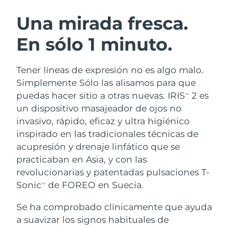
RUTINA SUECAS DE BELLEZA
Austria
Entrega prevista
8/11/26
Una mirada fresca.
En sólo 1 minuto.
Baréin
Entrega prevista
8/12/26
Limpieza facial
Lifting facial
Bélgica
Entrega prevista
8/11/26
Tener líneas de expresión no es algo malo.
LUNA™ 4 pack
BEAR™ 2 pack
Simplemente Sólo las alisamos para que
Bermudas
Entrega prevista
8/17/26
Anti-aging massage
Microcurrent toning
puedas hacer sitio a otras nuevas. IRIS
2 es
TM
un dispositivo masajeador de ojos no
Bosnia y Herzegovina
Entrega prevista
8/14/26
invasivo, rápido, eficaz y ultra higiénico
Hidratación
Cuidado bucal
LUNA™ 4 Plus
BEAR™ 2 go
inspirado en las tradicionales técnicas de
Brunéi
Entrega prevista
8/16/26
UFO™ 3 pack
issa™ 4
Massage, LED heating
Microcurrent toning on-the-go
acupresión y drenaje linfático que se
TRATAMIENTO ANTIEDAD FAQ™
Deep facial hydration
Hybrid silicone sonic toothbrush
practicaban en Asia, y con las
Bulgaria
Entrega prevista
8/11/26
revolucionarias y patentadas pulsaciones T-
NEW
LUNA™ 4 Men
BEAR™ 2 eyes & lips
Canadá
Sonic
de FOREO en Suecia.
Entrega prevista
8/15/26
TM
UFO™ 3 LED
issa™ 4 plus
For men, anti-aging massage
Microcurrent line smoothing device
Near-infrared and red light therapy
Se ha comprobado clínicamente que ayuda
Smart hybrid silicone sonic toothbrush
Chile
Entrega prevista
8/15/26
device
Antiedad
Tratamientos LED
a suavizar los signos habituales de