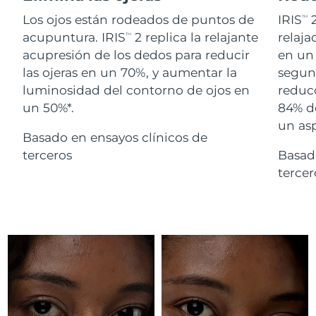
Advanced pore care essentials
For healthy hair
18% PAP
Israel
Entrega prevista
8/15/26
Los ojos están rodeados de puntos de
IRIS
2
TM
Cosméticos
Hombres
acupuntura. IRIS
2 replica la relajante
relaj
TM
Italia
Entrega prevista
8/11/26
acupresión de los dedos para reducir
en un 
las ojeras en un 70%, y aumentar la
segund
Japón
Entrega prevista
8/14/26
luminosidad del contorno de ojos en
reducc
un 50%*.
84% d
Comprar todo
Jersey
Entrega prevista
8/16/26
un as
Basado en ensayos clínicos de
Kazajistán
Entrega prevista
8/13/26
terceros
Basad
FOREO APP
terce
Kuwait
Entrega prevista
8/11/26
ACERCA DE
Letonia
Entrega prevista
8/11/26
Líbano
Entrega prevista
8/12/26
Lituania
Entrega prevista
8/11/26
Luxemburgo
Entrega prevista
8/11/26