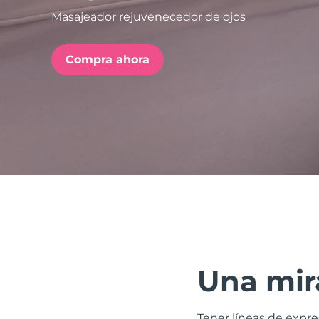
Masajeador rejuvenecedor de ojos
issa™ Teeth Whitening Set
Compra ahora
FAQ™ Dual LED Panel
POPULAR
Sorpresas especiales
Superventas
Una mira
Tener líneas de expr