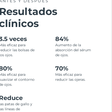
ANTES Y DESPUÉS
Resultados
clínicos
3.5 veces
84%
Más eficaz para
Aumento de la
reducir las bolsas de
absorción del sérum
los ojos.
de ojos.
80%
70%
Más eficaz para
Más eficaz para
suavizar el contorno
reducir las ojeras.
de ojos.
Reduce
las patas de gallo y
las líneas de