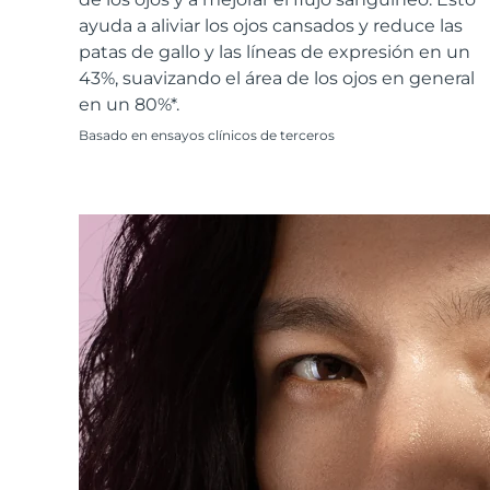
Cuidado de la piel KIWI™
All acne treatment devices
All revitalizing eye massagers
Serum
issa™ Teeth Whitening Gel
ayuda a aliviar los ojos cansados y reduce las
Advanced pore care essentials
For healthy hair
18% PAP
patas de gallo y las líneas de expresión en un
43%, suavizando el área de los ojos en general
Cosméticos
Hombres
en un 80%*.
Basado en ensayos clínicos de terceros
Comprar todo
FOREO APP
ACERCA DE