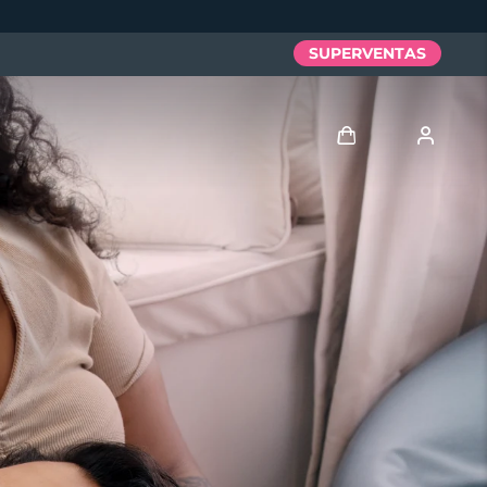
SUPERVENTAS
Iniciar sesión
Perfil de usuario
Mis dispositivos
Mis pedidos
Mis direcciones
Mis suscripciones