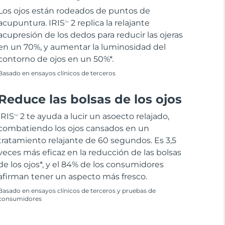
Los ojos están rodeados de puntos de
acupuntura. IRIS
2 replica la relajante
TM
acupresión de los dedos para reducir las ojeras
en un 70%, y aumentar la luminosidad del
contorno de ojos en un 50%*.
Basado en ensayos clínicos de terceros
Reduce las bolsas de los ojos
IRIS
2 te ayuda a lucir un asoecto relajado,
TM
combatiendo los ojos cansados en un
tratamiento relajante de 60 segundos. Es 3,5
veces más eficaz en la reducción de las bolsas
de los ojos*, y el 84% de los consumidores
afirman tener un aspecto más fresco.
Basado en ensayos clínicos de terceros y pruebas de
consumidores