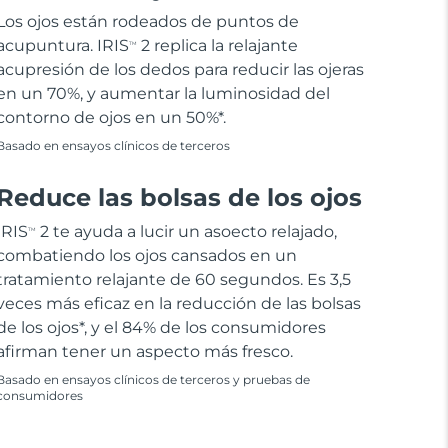
Los ojos están rodeados de puntos de
acupuntura. IRIS
2 replica la relajante
TM
acupresión de los dedos para reducir las ojeras
en un 70%, y aumentar la luminosidad del
contorno de ojos en un 50%*.
Basado en ensayos clínicos de terceros
Reduce las bolsas de los ojos
IRIS
2 te ayuda a lucir un asoecto relajado,
TM
combatiendo los ojos cansados en un
tratamiento relajante de 60 segundos. Es 3,5
veces más eficaz en la reducción de las bolsas
de los ojos*, y el 84% de los consumidores
afirman tener un aspecto más fresco.
Basado en ensayos clínicos de terceros y pruebas de
consumidores