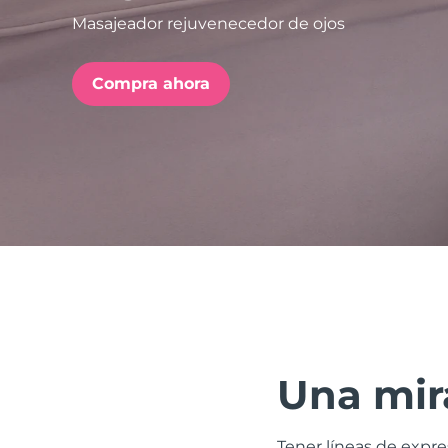
Masajeador rejuvenecedor de ojos
issa™ Teeth Whitening Set
Compra ahora
FAQ™ Dual LED Panel
POPULAR
Sorpresas especiales
Superventas
Una mira
Tener líneas de expr