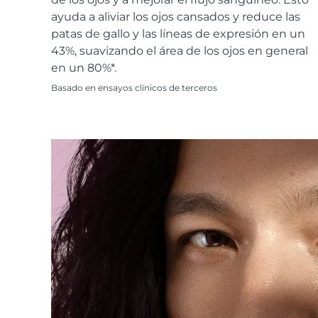
Cuidado de la piel KIWI™
All acne treatment devices
All revitalizing eye massagers
Serum
issa™ Teeth Whitening Gel
ayuda a aliviar los ojos cansados y reduce las
Advanced pore care essentials
For healthy hair
18% PAP
patas de gallo y las líneas de expresión en un
43%, suavizando el área de los ojos en general
Cosméticos
Hombres
en un 80%*.
Basado en ensayos clínicos de terceros
Comprar todo
FOREO APP
ACERCA DE