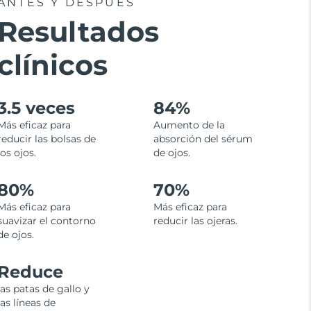
ANTES Y DESPUÉS
Resultados
clínicos
3.5 veces
84%
Más eficaz para
Aumento de la
reducir las bolsas de
absorción del sérum
los ojos.
de ojos.
80%
70%
Más eficaz para
Más eficaz para
suavizar el contorno
reducir las ojeras.
de ojos.
Reduce
las patas de gallo y
las líneas de