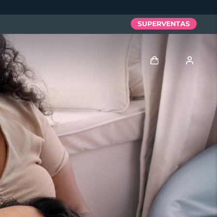
SUPERVENTAS
Iniciar sesión
Perfil de usuario
Mis dispositivos
Mis pedidos
Mis direcciones
Mis suscripciones