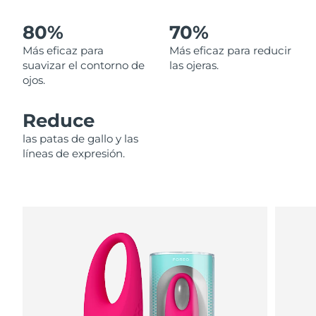
80%
70%
Filipinas
Entrega prevista
8/14/26
Más eficaz para
Más eficaz para reducir
Polonia
Entrega prevista
8/12/26
suavizar el contorno de
las ojeras.
ojos.
Portugal
Entrega prevista
8/11/26
Reduce
Puerto Rico
Entrega prevista
8/13/26
las patas de gallo y las
líneas de expresión.
Catar
Entrega prevista
8/12/26
Reunión
Entrega prevista
8/16/26
Rumanía
Entrega prevista
8/11/26
Rusia
Entrega prevista
8/19/26
Arabia Saudí
Entrega prevista
8/12/26