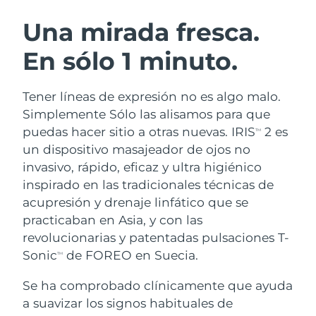
RUTINA SUECAS DE BELLEZA
Austria
Entrega prevista
8/11/26
Una mirada fresca.
En sólo 1 minuto.
Baréin
Entrega prevista
8/12/26
Limpieza facial
Lifting facial
Bélgica
Entrega prevista
8/11/26
Tener líneas de expresión no es algo malo.
LUNA™ 4 pack
BEAR™ 2 pack
Simplemente Sólo las alisamos para que
Bermudas
Entrega prevista
8/17/26
Anti-aging massage
Microcurrent toning
puedas hacer sitio a otras nuevas. IRIS
2 es
TM
un dispositivo masajeador de ojos no
Bosnia y Herzegovina
Entrega prevista
8/14/26
invasivo, rápido, eficaz y ultra higiénico
Hidratación
Cuidado bucal
LUNA™ 4 Plus
BEAR™ 2 go
inspirado en las tradicionales técnicas de
Brunéi
Entrega prevista
8/16/26
UFO™ 3 pack
issa™ 4
Massage, LED heating
Microcurrent toning on-the-go
acupresión y drenaje linfático que se
TRATAMIENTO ANTIEDAD FAQ™
Deep facial hydration
Hybrid silicone sonic toothbrush
practicaban en Asia, y con las
Bulgaria
Entrega prevista
8/11/26
revolucionarias y patentadas pulsaciones T-
NEW
LUNA™ 4 Men
BEAR™ 2 eyes & lips
Canadá
Sonic
de FOREO en Suecia.
Entrega prevista
8/15/26
TM
UFO™ 3 LED
issa™ 4 plus
For men, anti-aging massage
Microcurrent line smoothing device
Near-infrared and red light therapy
Se ha comprobado clínicamente que ayuda
Smart hybrid silicone sonic toothbrush
Chile
Entrega prevista
8/15/26
device
Antiedad
Tratamientos LED
a suavizar los signos habituales de