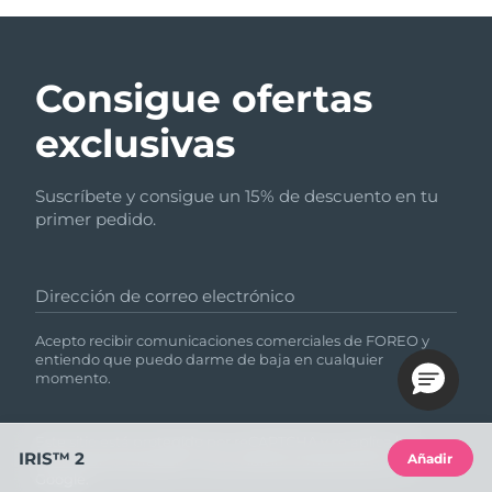
Consigue ofertas
exclusivas
Suscríbete y consigue un 15% de descuento en tu
primer pedido.
Dirección de correo electrónico
Acepto recibir comunicaciones comerciales de FOREO y
entiendo que puedo darme de baja en cualquier
momento.
Este sitio está protegido por reCAPTCHA y se aplica la
IRIS™ 2
Añadir
Política de privacidad
y
las Condiciones del servicio
de
Google.