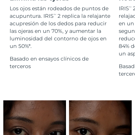
Advanced pore care essentials
For healthy hair
18% PAP
Israel
Entrega prevista
8/15/26
Los ojos están rodeados de puntos de
IRIS
2
TM
Cosméticos
Hombres
acupuntura. IRIS
2 replica la relajante
relaj
TM
Italia
Entrega prevista
8/11/26
acupresión de los dedos para reducir
en un 
las ojeras en un 70%, y aumentar la
segund
Japón
Entrega prevista
8/14/26
luminosidad del contorno de ojos en
reducc
un 50%*.
84% d
Comprar todo
Jersey
Entrega prevista
8/16/26
un as
Basado en ensayos clínicos de
Kazajistán
Entrega prevista
8/13/26
terceros
Basad
FOREO APP
terce
Kuwait
Entrega prevista
8/11/26
ACERCA DE
Letonia
Entrega prevista
8/11/26
Líbano
Entrega prevista
8/12/26
Lituania
Entrega prevista
8/11/26
Luxemburgo
Entrega prevista
8/11/26