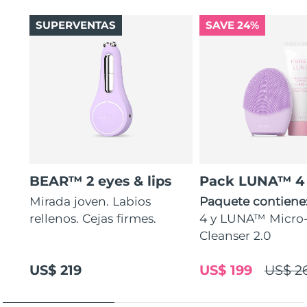
SUPERVENTAS
SAVE 24%
BEAR™ 2 eyes & lips
Pack LUNA™ 4
Mirada joven. Labios
Paquete contiene
rellenos. Cejas firmes.
4 y LUNA™ Micr
Cleanser 2.0
US$ 219
US$ 199
US$ 2