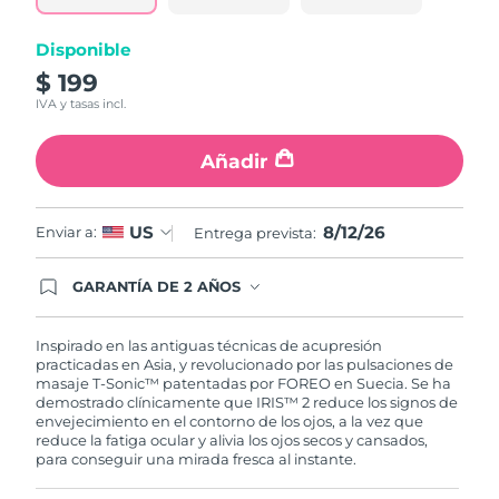
misma
página.
Turquía
Entrega prevista
8/12/26
Disponible
$ 199
Emiratos Árabes
Entrega prevista
8/12/26
IVA y tasas incl.
Unidos
Añadir
Reino Unido
Entrega prevista
8/11/26
Estados Unidos
Entrega prevista
8/12/26
8/12/26
US
Enviar a:
Entrega prevista:
Uzbekistán
Entrega prevista
8/16/26
GARANTÍA DE 2 AÑOS
Regístrate hoy y tendrás cobertura total de la
garantía FOREO. Esto quiere decir que, en caso
Vietnam
Entrega prevista
8/17/26
de tener algún problema durante los 2 años
Inspirado en las antiguas técnicas de acupresión
posteriores a tu compra, FOREO te remplazará el
practicadas en Asia, y revolucionado por las pulsaciones de
producto sin cargo alguno.
masaje T-Sonic™ patentadas por FOREO en Suecia. Se ha
demostrado clínicamente que IRIS™ 2 reduce los signos de
envejecimiento en el contorno de los ojos, a la vez que
reduce la fatiga ocular y alivia los ojos secos y cansados,
para conseguir una mirada fresca al instante.