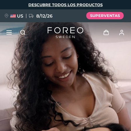
Pasar
DESCUBRE TODOS LOS PRODUCTOS
al
contenido
principal
US
8/12/26
SUPERVENTAS
NUEVO
Iniciar sesión
Idioma
BREAKING NEWS
Perfil de usuario
English
Deutsch
Español
Mis dispositivos
FAQ™ Pure Beauty-Tech Elixir
Français
Italiano
Português
Mis pedidos
Polski
Svenska
Русский
Türkçe
简体中文
繁體中文
Mis direcciones
issa™ Teeth Whitening Set
Mis suscripciones