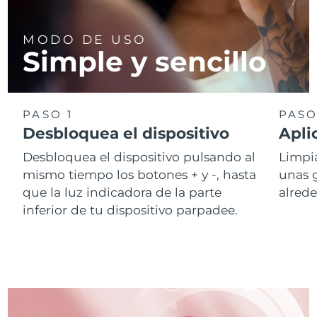
MODO DE USO
Simple y sencillo
PASO 1
PASO
Desbloquea el dispositivo
Apli
Desbloquea el dispositivo pulsando al
Limpia
mismo tiempo los botones + y -, hasta
unas 
que la luz indicadora de la parte
alrede
inferior de tu dispositivo parpadee.