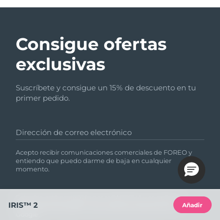
Consigue ofertas
exclusivas
Suscríbete y consigue un 15% de descuento en tu
primer pedido.
Dirección de correo electrónico
Acepto recibir comunicaciones comerciales de FOREO y
entiendo que puedo darme de baja en cualquier
momento.
Este sitio está protegido por reCAPTCHA y se aplica la
IRIS™ 2
Añadir
Política de privacidad
y
las Condiciones del servicio
de
Google.