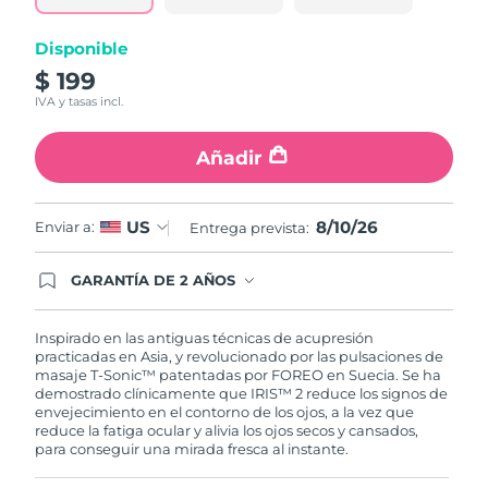
misma
página.
Turquía
Entrega prevista
8/10/26
Disponible
$ 199
Emiratos Árabes
Entrega prevista
8/10/26
IVA y tasas incl.
Unidos
Añadir
Reino Unido
Entrega prevista
8/9/26
Estados Unidos
Entrega prevista
8/10/26
8/10/26
US
Enviar a:
Entrega prevista:
Uzbekistán
Entrega prevista
8/14/26
GARANTÍA DE 2 AÑOS
Regístrate hoy y tendrás cobertura total de la
garantía FOREO. Esto quiere decir que, en caso
Vietnam
Entrega prevista
8/15/26
de tener algún problema durante los 2 años
Inspirado en las antiguas técnicas de acupresión
posteriores a tu compra, FOREO te remplazará el
practicadas en Asia, y revolucionado por las pulsaciones de
producto sin cargo alguno.
masaje T-Sonic™ patentadas por FOREO en Suecia. Se ha
demostrado clínicamente que IRIS™ 2 reduce los signos de
envejecimiento en el contorno de los ojos, a la vez que
reduce la fatiga ocular y alivia los ojos secos y cansados,
para conseguir una mirada fresca al instante.