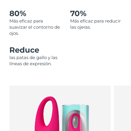
80%
70%
Filipinas
Entrega prevista
8/12/26
Más eficaz para
Más eficaz para reducir
Polonia
Entrega prevista
8/10/26
suavizar el contorno de
las ojeras.
ojos.
Portugal
Entrega prevista
8/9/26
Reduce
Puerto Rico
Entrega prevista
8/11/26
las patas de gallo y las
líneas de expresión.
Catar
Entrega prevista
8/10/26
Reunión
Entrega prevista
8/14/26
Rumanía
Entrega prevista
8/9/26
Rusia
Entrega prevista
8/17/26
Arabia Saudí
Entrega prevista
8/10/26