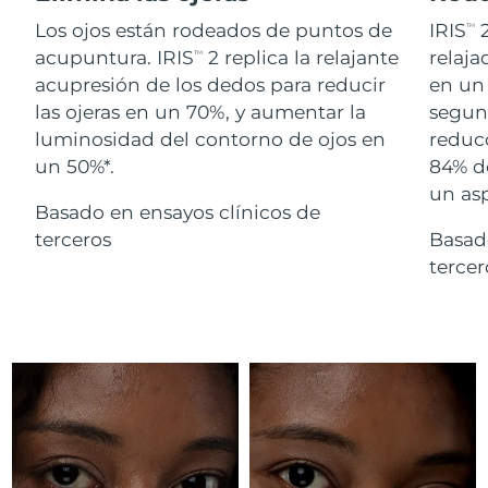
Advanced pore care essentials
For healthy hair
18% PAP
Israel
Entrega prevista
8/13/26
Los ojos están rodeados de puntos de
IRIS
2
TM
Cosméticos
Hombres
acupuntura. IRIS
2 replica la relajante
relaj
TM
Italia
Entrega prevista
8/9/26
acupresión de los dedos para reducir
en un 
las ojeras en un 70%, y aumentar la
segund
Japón
Entrega prevista
8/12/26
luminosidad del contorno de ojos en
reducc
un 50%*.
84% d
Comprar todo
Jersey
Entrega prevista
8/14/26
un as
Basado en ensayos clínicos de
Kazajistán
Entrega prevista
8/11/26
terceros
Basad
FOREO APP
terce
Kuwait
Entrega prevista
8/9/26
ACERCA DE
Letonia
Entrega prevista
8/9/26
Líbano
Entrega prevista
8/10/26
Lituania
Entrega prevista
8/9/26
Luxemburgo
Entrega prevista
8/9/26