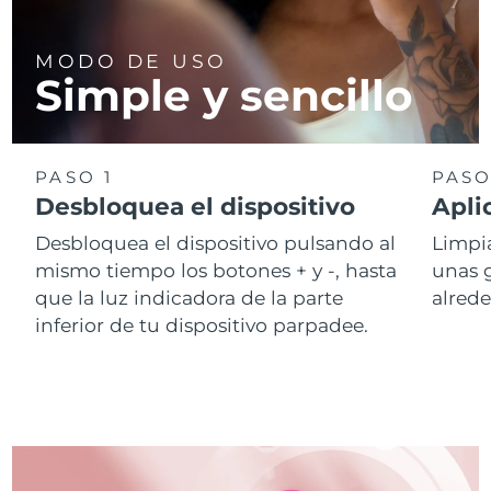
MODO DE USO
Simple y sencillo
PASO 1
PASO
Desbloquea el dispositivo
Apli
Desbloquea el dispositivo pulsando al
Limpia
mismo tiempo los botones + y -, hasta
unas 
que la luz indicadora de la parte
alrede
inferior de tu dispositivo parpadee.