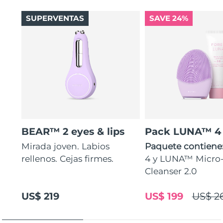
SUPERVENTAS
SAVE 24%
BEAR™ 2 eyes & lips
Pack LUNA™ 4
Mirada joven. Labios
Paquete contiene
rellenos. Cejas firmes.
4 y LUNA™ Micr
Cleanser 2.0
US$ 219
US$ 199
US$ 2