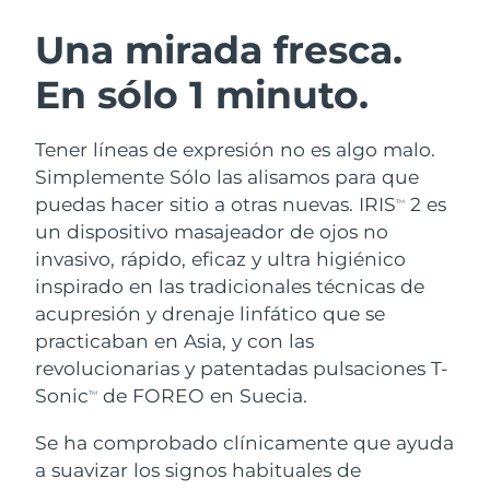
RUTINA SUECAS DE BELLEZA
Austria
Entrega prevista
8/9/26
Una mirada fresca.
En sólo 1 minuto.
Baréin
Entrega prevista
8/10/26
Limpieza facial
Lifting facial
Bélgica
Entrega prevista
8/9/26
Tener líneas de expresión no es algo malo.
LUNA™ 4 pack
BEAR™ 2 pack
Simplemente Sólo las alisamos para que
Bermudas
Entrega prevista
8/15/26
Anti-aging massage
Microcurrent toning
puedas hacer sitio a otras nuevas. IRIS
2 es
TM
un dispositivo masajeador de ojos no
Bosnia y Herzegovina
Entrega prevista
8/12/26
invasivo, rápido, eficaz y ultra higiénico
Hidratación
Cuidado bucal
LUNA™ 4 Plus
BEAR™ 2 go
inspirado en las tradicionales técnicas de
Brunéi
Entrega prevista
8/14/26
UFO™ 3 pack
issa™ 4
Massage, LED heating
Microcurrent toning on-the-go
acupresión y drenaje linfático que se
TRATAMIENTO ANTIEDAD FAQ™
Deep facial hydration
Hybrid silicone sonic toothbrush
practicaban en Asia, y con las
Bulgaria
Entrega prevista
8/9/26
revolucionarias y patentadas pulsaciones T-
NEW
LUNA™ 4 Men
BEAR™ 2 eyes & lips
Canadá
Sonic
de FOREO en Suecia.
Entrega prevista
8/13/26
TM
UFO™ 3 LED
issa™ 4 plus
For men, anti-aging massage
Microcurrent line smoothing device
Near-infrared and red light therapy
Se ha comprobado clínicamente que ayuda
Smart hybrid silicone sonic toothbrush
Chile
Entrega prevista
8/13/26
device
Antiedad
Tratamientos LED
a suavizar los signos habituales de