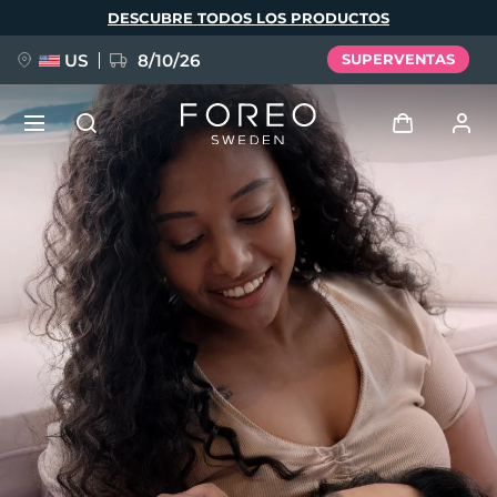
Pasar
DESCUBRE TODOS LOS PRODUCTOS
al
contenido
principal
US
8/10/26
SUPERVENTAS
NUEVO
Iniciar sesión
Idioma
BREAKING NEWS
Perfil de usuario
English
Deutsch
Español
Mis dispositivos
FAQ™ Pure Beauty-Tech Elixir
Français
Italiano
Português
Mis pedidos
Polski
Svenska
Русский
Türkçe
简体中文
繁體中文
Mis direcciones
issa™ Teeth Whitening Set
Mis suscripciones