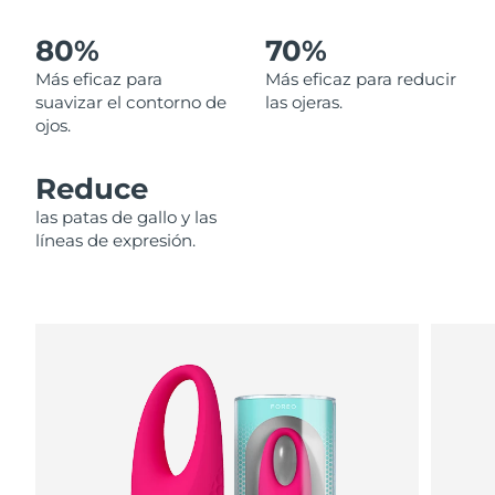
80%
70%
Filipinas
Entrega prevista
8/13/26
Más eficaz para
Más eficaz para reducir
Polonia
Entrega prevista
8/11/26
suavizar el contorno de
las ojeras.
ojos.
Portugal
Entrega prevista
8/10/26
Reduce
Puerto Rico
Entrega prevista
8/12/26
las patas de gallo y las
líneas de expresión.
Catar
Entrega prevista
8/11/26
Reunión
Entrega prevista
8/15/26
Rumanía
Entrega prevista
8/10/26
Rusia
Entrega prevista
8/18/26
Arabia Saudí
Entrega prevista
8/11/26