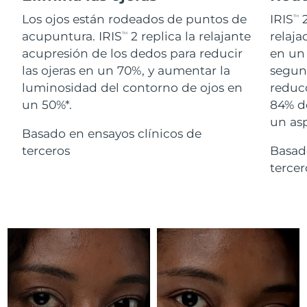
Advanced pore care essentials
For healthy hair
18% PAP
Israel
Entrega prevista
8/14/26
Los ojos están rodeados de puntos de
IRIS
2
TM
Cosméticos
Hombres
acupuntura. IRIS
2 replica la relajante
relaj
TM
Italia
Entrega prevista
8/10/26
acupresión de los dedos para reducir
en un 
las ojeras en un 70%, y aumentar la
segund
Japón
Entrega prevista
8/13/26
luminosidad del contorno de ojos en
reducc
un 50%*.
84% d
Comprar todo
Jersey
Entrega prevista
8/15/26
un as
Basado en ensayos clínicos de
Kazajistán
Entrega prevista
8/12/26
terceros
Basad
FOREO APP
terce
Kuwait
Entrega prevista
8/10/26
ACERCA DE
Letonia
Entrega prevista
8/10/26
Líbano
Entrega prevista
8/11/26
Lituania
Entrega prevista
8/10/26
Luxemburgo
Entrega prevista
8/10/26