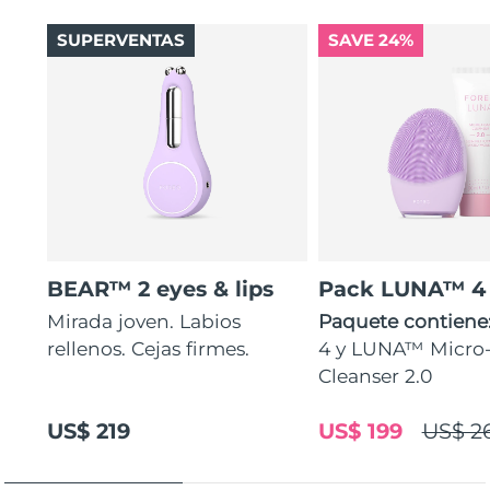
SUPERVENTAS
SAVE 24%
BEAR™ 2 eyes & lips
Pack LUNA™ 4
Mirada joven. Labios
Paquete contiene
rellenos. Cejas firmes.
4 y LUNA™ Micr
Cleanser 2.0
US$ 219
US$ 199
US$ 2