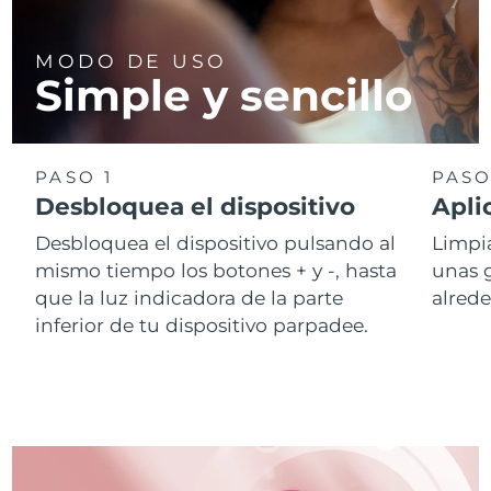
MODO DE USO
Simple y sencillo
PASO 1
PASO
Desbloquea el dispositivo
Apli
Desbloquea el dispositivo pulsando al
Limpia
mismo tiempo los botones + y -, hasta
unas 
que la luz indicadora de la parte
alrede
inferior de tu dispositivo parpadee.