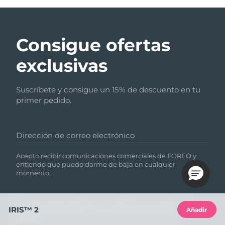
Consigue ofertas
exclusivas
Suscríbete y consigue un 15% de descuento en tu
primer pedido.
Dirección de correo electrónico
Acepto recibir comunicaciones comerciales de FOREO y
entiendo que puedo darme de baja en cualquier
momento.
Este sitio está protegido por reCAPTCHA y se aplica la
IRIS™ 2
Añadir
Política de privacidad
y
las Condiciones del servicio
de
Google.