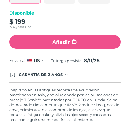
misma
página.
Turquía
Entrega prevista
8/11/26
Disponible
$ 199
Emiratos Árabes
Entrega prevista
8/11/26
IVA y tasas incl.
Unidos
Añadir
Reino Unido
Entrega prevista
8/10/26
Estados Unidos
Entrega prevista
8/11/26
8/11/26
US
Enviar a:
Entrega prevista:
Uzbekistán
Entrega prevista
8/15/26
GARANTÍA DE 2 AÑOS
Regístrate hoy y tendrás cobertura total de la
garantía FOREO. Esto quiere decir que, en caso
Vietnam
Entrega prevista
8/16/26
de tener algún problema durante los 2 años
Inspirado en las antiguas técnicas de acupresión
posteriores a tu compra, FOREO te remplazará el
practicadas en Asia, y revolucionado por las pulsaciones de
producto sin cargo alguno.
masaje T-Sonic™ patentadas por FOREO en Suecia. Se ha
demostrado clínicamente que IRIS™ 2 reduce los signos de
envejecimiento en el contorno de los ojos, a la vez que
reduce la fatiga ocular y alivia los ojos secos y cansados,
para conseguir una mirada fresca al instante.