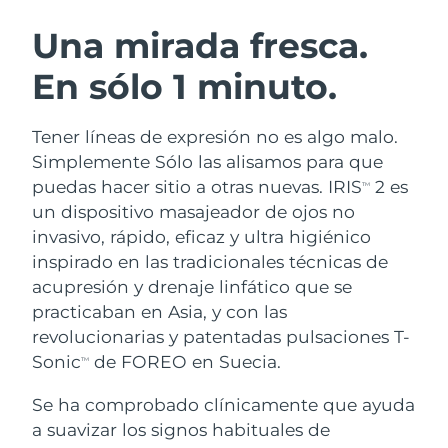
RUTINA SUECAS DE BELLEZA
Austria
Entrega prevista
8/10/26
Una mirada fresca.
En sólo 1 minuto.
Baréin
Entrega prevista
8/11/26
Limpieza facial
Lifting facial
Bélgica
Entrega prevista
8/10/26
Tener líneas de expresión no es algo malo.
LUNA™ 4 pack
BEAR™ 2 pack
Simplemente Sólo las alisamos para que
Bermudas
Entrega prevista
8/16/26
Anti-aging massage
Microcurrent toning
puedas hacer sitio a otras nuevas. IRIS
2 es
TM
un dispositivo masajeador de ojos no
Bosnia y Herzegovina
Entrega prevista
8/13/26
invasivo, rápido, eficaz y ultra higiénico
Hidratación
Cuidado bucal
LUNA™ 4 Plus
BEAR™ 2 go
inspirado en las tradicionales técnicas de
Brunéi
Entrega prevista
8/15/26
UFO™ 3 pack
issa™ 4
Massage, LED heating
Microcurrent toning on-the-go
acupresión y drenaje linfático que se
TRATAMIENTO ANTIEDAD FAQ™
Deep facial hydration
Hybrid silicone sonic toothbrush
practicaban en Asia, y con las
Bulgaria
Entrega prevista
8/10/26
revolucionarias y patentadas pulsaciones T-
NEW
LUNA™ 4 Men
BEAR™ 2 eyes & lips
Canadá
Sonic
de FOREO en Suecia.
Entrega prevista
8/14/26
TM
UFO™ 3 LED
issa™ 4 plus
For men, anti-aging massage
Microcurrent line smoothing device
Near-infrared and red light therapy
Se ha comprobado clínicamente que ayuda
Smart hybrid silicone sonic toothbrush
Chile
Entrega prevista
8/14/26
device
Antiedad
Tratamientos LED
a suavizar los signos habituales de