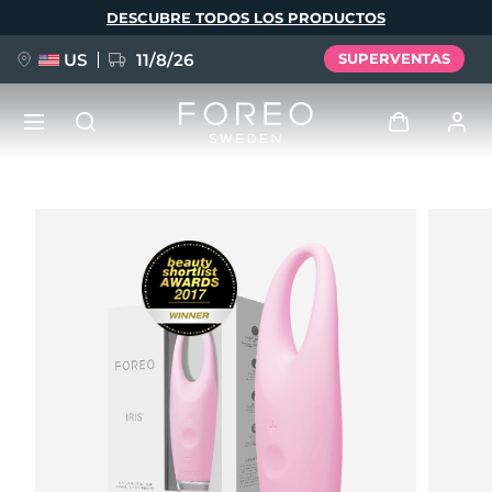
Pasar
DESCUBRE TODOS LOS PRODUCTOS
al
contenido
principal
US
11/8/26
SUPERVENTAS
NUEVO
Iniciar sesión
Idioma
BREAKING NEWS
Perfil de usuario
English
Deutsch
Español
Mis dispositivos
FAQ™ Pure Beauty-Tech Elixir
Français
Italiano
Português
Mis pedidos
Polski
Svenska
Русский
Türkçe
简体中文
繁體中文
Mis direcciones
issa™ Teeth Whitening Set
Mis suscripciones