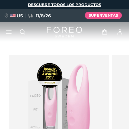
Pasar
DESCUBRE TODOS LOS PRODUCTOS
al
contenido
principal
US
11/8/26
SUPERVENTAS
NUEVO
Iniciar sesión
Idioma
BREAKING NEWS
Perfil de usuario
English
Deutsch
Español
Mis dispositivos
FAQ™ Pure Beauty-Tech Elixir
Français
Italiano
Português
Mis pedidos
Polski
Svenska
Русский
Türkçe
简体中文
繁體中文
Mis direcciones
issa™ Teeth Whitening Set
Mis suscripciones