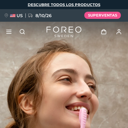
Pasar
DESCUBRE TODOS LOS PRODUCTOS
al
contenido
principal
US
8/10/26
SUPERVENTAS
NUEVO
Iniciar sesión
Idioma
BREAKING NEWS
Perfil de usuario
English
Deutsch
Español
Mis dispositivos
FAQ™ Pure Beauty-Tech Elixir
Français
Italiano
Português
Mis pedidos
Polski
Svenska
Русский
Türkçe
简体中文
繁體中文
Mis direcciones
issa™ Teeth Whitening Set
Mis suscripciones