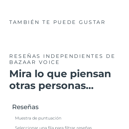
Filipinas
Entrega prevista
8/11/26
TAMBIÉN TE PUEDE GUSTAR
Polonia
Entrega prevista
8/9/26
Portugal
Entrega prevista
8/8/26
Puerto Rico
Entrega prevista
8/10/26
RESEÑAS INDEPENDIENTES
DE
BAZAAR VOICE
Catar
Entrega prevista
8/9/26
Mira lo que piensan
Reunión
Entrega prevista
8/13/26
otras personas...
Rumanía
Entrega prevista
8/8/26
Rusia
Entrega prevista
8/16/26
Arabia Saudí
Entrega prevista
8/9/26