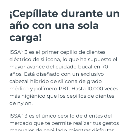
RUTINA SUECAS DE BELLEZA
Austria
Entrega prevista
8/8/26
¡Cepíllate durante un
año con una sola
Baréin
Entrega prevista
8/9/26
carga!
Limpieza facial
Lifting facial
Bélgica
Entrega prevista
8/8/26
LUNA™ 4 pack
BEAR™ 2 pack
Bermudas
Entrega prevista
8/14/26
ISSA
3 es el primer cepillo de dientes
TM
Anti-aging massage
Microcurrent toning
eléctrico de silicona, lo que ha supuesto el
Bosnia y Herzegovina
Entrega prevista
8/11/26
mayor avance del cuidado bucal en 70
Hidratación
Cuidado bucal
años. Está diseñado con un exclusivo
LUNA™ 4 Plus
BEAR™ 2 go
Brunéi
Entrega prevista
8/13/26
UFO™ 3 pack
issa™ 4
cabezal híbrido de silicona de grado
Massage, LED heating
Microcurrent toning on-the-go
TRATAMIENTO ANTIEDAD FAQ™
médico y polímero PBT. Hasta 10.000 veces
Deep facial hydration
Hybrid silicone sonic toothbrush
Bulgaria
Entrega prevista
8/8/26
más higiénico que los cepillos de dientes
NEW
de nylon.
LUNA™ 4 Men
BEAR™ 2 eyes & lips
Canadá
Entrega prevista
8/12/26
UFO™ 3 LED
issa™ 4 plus
For men, anti-aging massage
Microcurrent line smoothing device
ISSA
3 es el único cepillo de dientes del
Near-infrared and red light therapy
TM
Smart hybrid silicone sonic toothbrush
Chile
Entrega prevista
8/12/26
device
Antiedad
Tratamientos LED
mercado que te permite realizar tus gestos
manuales de cepillado mientras disfrutas