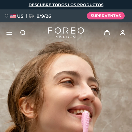
Pasar
DESCUBRE TODOS LOS PRODUCTOS
al
contenido
principal
US
8/9/26
SUPERVENTAS
NUEVO
Iniciar sesión
Idioma
BREAKING NEWS
Perfil de usuario
English
Deutsch
Español
Mis dispositivos
FAQ™ Pure Beauty-Tech Elixir
Français
Italiano
Português
Mis pedidos
Polski
Svenska
Русский
Türkçe
简体中文
繁體中文
Mis direcciones
issa™ Teeth Whitening Set
Mis suscripciones