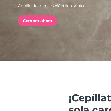
Cepillo de dientes eléctrico sónico
issa™ Teeth Whitening Set
Compra ahora
FAQ™ Dual LED Panel
POPULAR
Sorpresas especiales
Superventas
¡Cepíll
sola car