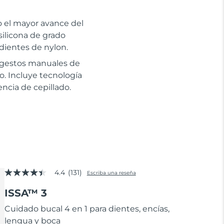
to el mayor avance del
silicona de grado
dientes de nylon.
s gestos manuales de
co. Incluye tecnología
ncia de cepillado.
4.4
(131)
Escriba una reseña
4.4
de
ISSA™ 3
5
estrellas,
valor
Cuidado bucal 4 en 1 para dientes, encías,
medio
lengua y boca
de