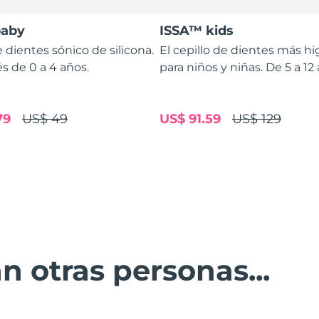
baby
ISSA™ kids
e dientes sónico de silicona.
El cepillo de dientes más hi
s de 0 a 4 años.
para niños y niñas. De 5 a 12
79
US$ 49
US$ 91.59
US$ 129
n otras personas...