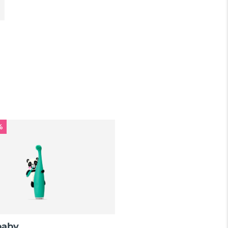
producto sin cargo alguno.
%
baby