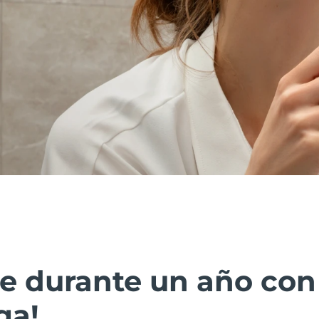
ate durante un año co
ga!