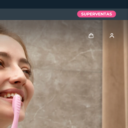
SUPERVENTAS
Iniciar sesión
Perfil de usuario
Mis dispositivos
Mis pedidos
Mis direcciones
Mis suscripciones