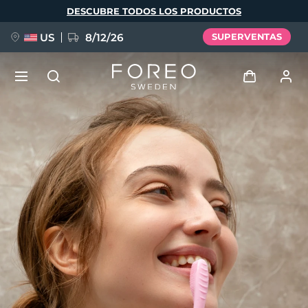
Pasar
DESCUBRE TODOS LOS PRODUCTOS
al
contenido
principal
US
8/12/26
SUPERVENTAS
NUEVO
Iniciar sesión
Idioma
BREAKING NEWS
Perfil de usuario
English
Deutsch
Español
Mis dispositivos
FAQ™ Pure Beauty-Tech Elixir
Français
Italiano
Português
Mis pedidos
Polski
Svenska
Русский
Türkçe
简体中文
繁體中文
Mis direcciones
issa™ Teeth Whitening Set
Mis suscripciones