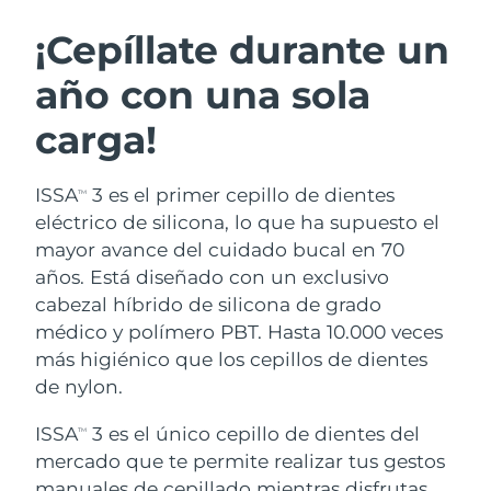
RUTINA SUECAS DE BELLEZA
Austria
Entrega prevista
8/11/26
¡Cepíllate durante un
año con una sola
Baréin
Entrega prevista
8/12/26
carga!
Limpieza facial
Lifting facial
Bélgica
Entrega prevista
8/11/26
LUNA™ 4 pack
BEAR™ 2 pack
Bermudas
Entrega prevista
8/17/26
ISSA
3 es el primer cepillo de dientes
TM
Anti-aging massage
Microcurrent toning
eléctrico de silicona, lo que ha supuesto el
Bosnia y Herzegovina
Entrega prevista
8/14/26
mayor avance del cuidado bucal en 70
Hidratación
Cuidado bucal
años. Está diseñado con un exclusivo
LUNA™ 4 Plus
BEAR™ 2 go
Brunéi
Entrega prevista
8/16/26
UFO™ 3 pack
issa™ 4
cabezal híbrido de silicona de grado
Massage, LED heating
Microcurrent toning on-the-go
TRATAMIENTO ANTIEDAD FAQ™
médico y polímero PBT. Hasta 10.000 veces
Deep facial hydration
Hybrid silicone sonic toothbrush
Bulgaria
Entrega prevista
8/11/26
más higiénico que los cepillos de dientes
NEW
de nylon.
LUNA™ 4 Men
BEAR™ 2 eyes & lips
Canadá
Entrega prevista
8/15/26
UFO™ 3 LED
issa™ 4 plus
For men, anti-aging massage
Microcurrent line smoothing device
ISSA
3 es el único cepillo de dientes del
Near-infrared and red light therapy
TM
Smart hybrid silicone sonic toothbrush
Chile
Entrega prevista
8/15/26
device
Antiedad
Tratamientos LED
mercado que te permite realizar tus gestos
manuales de cepillado mientras disfrutas