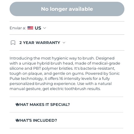
Advanced pore care essentials
For healthy hair
18% PAP
Israel
Entrega prevista
8/15/26
No longer available
Cosméticos
Hombres
Italia
Entrega prevista
8/11/26
US
Enviar a:
Japón
Entrega prevista
8/14/26
2 YEAR WARRANTY
Comprar todo
Ordering today registers you for full FOREO
Jersey
Entrega prevista
8/16/26
warranty coverage. This means if you experience
issues within 2-year of purchase, FOREO will
Introducing the most hygienic way to brush. Designed
replace your product free of charge.
Kazajistán
with a unique hybrid brush head, made of medical-grade
Entrega prevista
8/13/26
silicone and PBT polymer bristles. It's bacteria-resistant,
FOREO APP
tough on plaque, and gentle on gums. Powered by Sonic
Kuwait
Entrega prevista
8/11/26
Pulse technology, it offers 16 intensity levels for a fully
ACERCA DE
personalized brushing experience. Use with a natural
manual gesture, get electric toothbrush results.
Letonia
Entrega prevista
8/11/26
WHAT MAKES IT SPECIAL?
Líbano
Entrega prevista
8/12/26
Up to 10,000x more hygienic than regular nylon
Lituania
Entrega prevista
8/11/26
toothbrushes.
WHAT’S INCLUDED?
Clinically proven to improve overall oral hygiene by
ISSA
3
™
140%. And 100% of users report whiter, brighter teeth
Luxemburgo
Entrega prevista
8/11/26