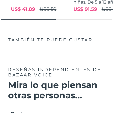
niñas. De 5 a 12 añ
US$ 41.89
US$ 59
US$ 91.59
US$ 
Filipinas
Entrega prevista
8/14/26
Polonia
Entrega prevista
8/12/26
Portugal
Entrega prevista
8/11/26
TAMBIÉN TE PUEDE GUSTAR
Puerto Rico
Entrega prevista
8/13/26
Catar
Entrega prevista
8/12/26
RESEÑAS INDEPENDIENTES
DE
Reunión
Entrega prevista
8/16/26
BAZAAR VOICE
Rumanía
Mira lo que piensan
Entrega prevista
8/11/26
otras personas...
Rusia
Entrega prevista
8/19/26
Arabia Saudí
Entrega prevista
8/12/26