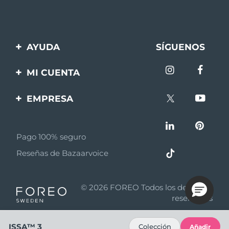
AYUDA
SÍGUENOS
Contáctanos
MI CUENTA
Pedidos y envíos
Registro de productos
EMPRESA
Garantía y devoluciones
Ayuda
Sobre FOREO
Preguntas frecuentes
Pago 100% seguro
Afiliados
Información de la
Reseñas de Bazaarvoice
batería
Noticias de afiliados
MYSA
© 2026 FOREO Todos los derechos
Asociados
reservados
Términos y condiciones
ISSA™ 3
Colección
Añadir