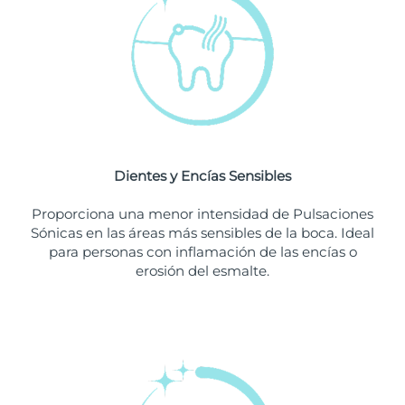
Singapur
Entrega prevista
8/12/26
Eslovaquia
Entrega prevista
8/10/26
Eslovenia
Entrega prevista
8/10/26
Sudáfrica
Entrega prevista
8/18/26
Dientes y Encías Sensibles
Corea del Sur
Entrega prevista
8/12/26
Proporciona una menor intensidad de Pulsaciones
España
Entrega prevista
8/10/26
Sónicas en las áreas más sensibles de la boca. Ideal
para personas con inflamación de las encías o
Suecia
Entrega prevista
8/10/26
erosión del esmalte.
Suiza
Entrega prevista
8/10/26
Taiwán
Entrega prevista
8/15/26
Tailandia
Entrega prevista
8/14/26