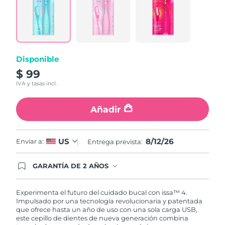
6
Reviews.
Enlace
en
la
misma
página.
Disponible
$ 99
IVA y tasas incl.
Añadir
8/12/26
US
Enviar a:
Entrega prevista:
GARANTÍA DE 2 AÑOS
Regístrate hoy y tendrás cobertura total de la
garantía FOREO. Esto quiere decir que, en caso
de tener algún problema durante los 2 años
Experimenta el futuro del cuidado bucal con issa™ 4.
posteriores a tu compra, FOREO te remplazará el
Impulsado por una tecnología revolucionaria y patentada
producto sin cargo alguno.
que ofrece hasta un año de uso con una sola carga USB,
este cepillo de dientes de nueva generación combina