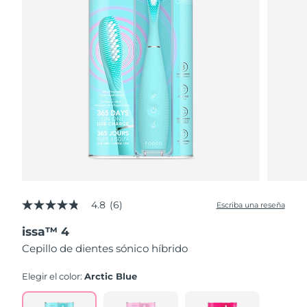
4.8
(6)
Escriba una reseña
4.8
de
issa™ 4
5
estrellas,
Cepillo de dientes sónico híbrido
valor
medio
de
Elegir el color:
Arctic Blue
valoración.
Read