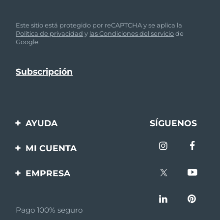
Este sitio está protegido por reCAPTCHA y se aplica la
Política de privacidad
y
las Condiciones del servicio
de
Google.
AYUDA
SÍGUENOS
Contáctanos
MI CUENTA
Pedidos y envíos
Registro de productos
EMPRESA
Garantía y devoluciones
Ayuda
Sobre FOREO
Preguntas frecuentes
Pago 100% seguro
Afiliados
Información de la