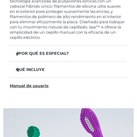
tecnología avanzada de pulsaciones sónicas con un
cabezal híbrido único: filamentos de silicona ultra suaves
en el exterior para proteger suavemente las encías, y
filamentos de polímero de alto rendimiento en el interior
para eliminar eficazmente la placa. Diseñado para trabajar
con tu movimiento natural de cepillado, issa™ 4 ofrece la
simplicidad de un cepillo manual con la eficacia de un
cepillo eléctrico.
¿POR QUÉ ES ESPECIAL?
Clínicamente probado para mejorar la higiene bucal
general en un 140 % en solo 1 mes.
QUÉ INCLUYE
Clínicamente probado para eliminar un 30 % más de
issa™ 4
placa que un cepillo manual regular.
Manual de usuario
Cable de carga USB
Clínicamente probado para reducir la gingivitis.
Estuche de viaje
El cabezal híbrido dura 2 veces más, no necesita
reemplazos hasta después de 6 meses.
Guía de inicio rápido
3 modos de cepillado: Limpieza Profunda,
Manual de issa™
Blanqueamiento y Dientes Sensibles
La tecnología Sonic Pulse proporciona 11,000
pulsaciones por minuto.
Accede a modos de cepillado personalizados a través de