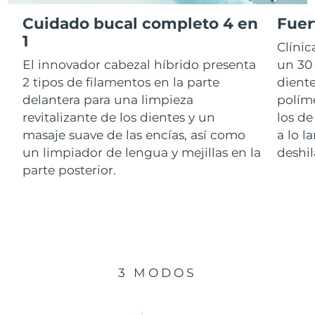
Cuidado bucal completo 4 en
Fuer
RAE de Macao
1
Entrega prevista
8/12/26
Clíni
(China)
El innovador cabezal híbrido presenta
un 30 
Malasia
Entrega prevista
8/13/26
2 tipos de filamentos en la parte
diente
delantera para una limpieza
polím
Malta
Entrega prevista
8/10/26
revitalizante de los dientes y un
los de
masaje suave de las encías, así como
a lo l
México
Entrega prevista
8/14/26
un limpiador de lengua y mejillas en la
deshil
parte posterior.
Mónaco
Entrega prevista
8/11/26
Países Bajos
Entrega prevista
8/10/26
Nueva Zelanda
Entrega prevista
8/10/26
3 MODOS
Noruega
Entrega prevista
8/10/26
Omán
Entrega prevista
8/13/26