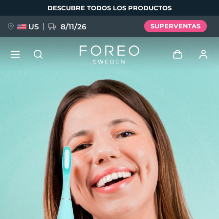
Pasar
DESCUBRE TODOS LOS PRODUCTOS
al
contenido
principal
US
8/11/26
SUPERVENTAS
NUEVO
Iniciar sesión
Idioma
BREAKING NEWS
Perfil de usuario
English
Deutsch
Español
Mis dispositivos
FAQ™ Pure Beauty-Tech Elixir
Français
Italiano
Português
Mis pedidos
Polski
Svenska
Русский
Türkçe
简体中文
繁體中文
Mis direcciones
issa™ Teeth Whitening Set
Mis suscripciones