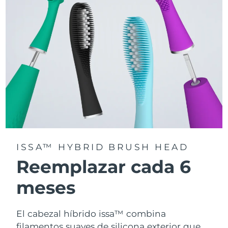
la app FOREO For You.
ISSA™ HYBRID BRUSH HEAD
Reemplazar cada 6
meses
El cabezal híbrido issa™ combina
filamentos suaves de silicona exterior que