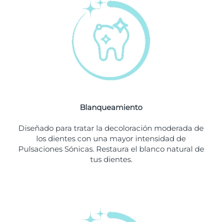
Filipinas
Entrega prevista
8/13/26
Polonia
Entrega prevista
8/11/26
Portugal
Entrega prevista
8/10/26
Puerto Rico
Entrega prevista
8/12/26
Blanqueamiento
Catar
Entrega prevista
8/11/26
Diseñado para tratar la decoloración moderada de
Reunión
Entrega prevista
8/15/26
los dientes con una mayor intensidad de
Pulsaciones Sónicas. Restaura el blanco natural de
tus dientes.
Rumanía
Entrega prevista
8/10/26
Rusia
Entrega prevista
8/18/26
Arabia Saudí
Entrega prevista
8/11/26