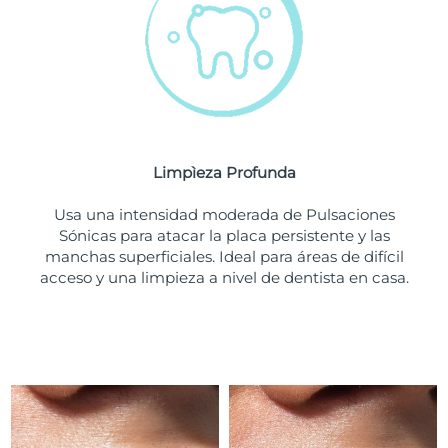
Turquía
Entrega prevista
8/11/26
Emiratos Árabes
Entrega prevista
8/11/26
Unidos
Reino Unido
Entrega prevista
8/10/26
Limpìeza Profunda
Estados Unidos
Entrega prevista
8/11/26
Usa una intensidad moderada de Pulsaciones
Sónicas para atacar la placa persistente y las
Uzbekistán
Entrega prevista
8/15/26
manchas superficiales. Ideal para áreas de difícil
acceso y una limpieza a nivel de dentista en casa.
Vietnam
Entrega prevista
8/16/26