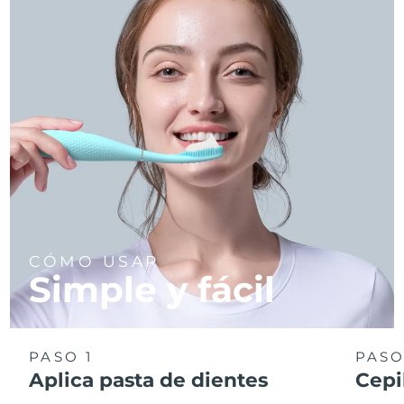
CÓMO USAR
Simple y fácil
PASO 1
PASO
Aplica pasta de dientes
Cepi