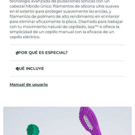
tecnología avanzada de pulsaciones sónicas con un
cabezal híbrido único: filamentos de silicona ultra suaves
en el exterior para proteger suavemente las encías, y
filamentos de polímero de alto rendimiento en el interior
para eliminar eficazmente la placa. Diseñado para trabajar
con tu movimiento natural de cepillado, issa™ 4 ofrece la
simplicidad de un cepillo manual con la eficacia de un
cepillo eléctrico.
¿POR QUÉ ES ESPECIAL?
Clínicamente probado para mejorar la higiene bucal
general en un 140 % en solo 1 mes.
QUÉ INCLUYE
Clínicamente probado para eliminar un 30 % más de
issa™ 4
placa que un cepillo manual regular.
Manual de usuario
Cable de carga USB
Clínicamente probado para reducir la gingivitis.
Estuche de viaje
El cabezal híbrido dura 2 veces más, no necesita
reemplazos hasta después de 6 meses.
Guía de inicio rápido
3 modos de cepillado: Limpieza Profunda,
Manual de issa™
Blanqueamiento y Dientes Sensibles
La tecnología Sonic Pulse proporciona 11,000
pulsaciones por minuto.
Accede a modos de cepillado personalizados a través de