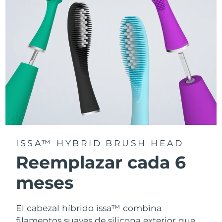
la app FOREO For You.
ISSA™ HYBRID BRUSH HEAD
Reemplazar cada 6
meses
El cabezal híbrido issa™ combina
filamentos suaves de silicona exterior que