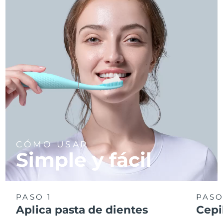
CÓMO USAR
Simple y fácil
PASO 1
PASO
Aplica pasta de dientes
Cepi