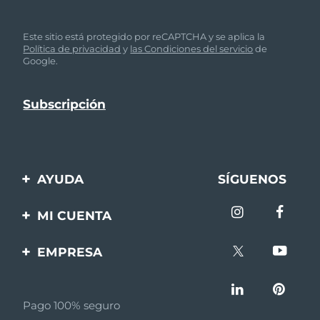
Este sitio está protegido por reCAPTCHA y se aplica la
Política de privacidad
y
las Condiciones del servicio
de
Google.
AYUDA
SÍGUENOS
Contáctanos
MI CUENTA
Pedidos y envíos
Registro de productos
EMPRESA
Garantía y devoluciones
Ayuda
Sobre FOREO
Preguntas frecuentes
Pago 100% seguro
Afiliados
Información de la