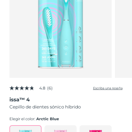
4.8
(6)
Escriba una reseña
4.8
de
issa™ 4
5
estrellas,
Cepillo de dientes sónico híbrido
valor
medio
de
Elegir el color:
Arctic Blue
valoración.
Read