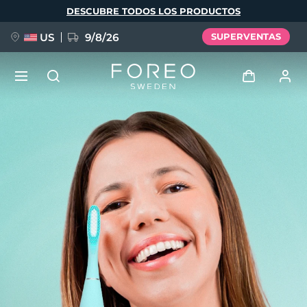
Pasar
DESCUBRE TODOS LOS PRODUCTOS
al
contenido
principal
US
9/8/26
SUPERVENTAS
NUEVO
Iniciar sesión
Idioma
BREAKING NEWS
Perfil de usuario
English
Deutsch
Español
Mis dispositivos
FAQ™ Pure Beauty-Tech Elixir
Français
Italiano
Português
Mis pedidos
Polski
Svenska
Русский
Türkçe
简体中文
繁體中文
Mis direcciones
issa™ Teeth Whitening Set
Mis suscripciones