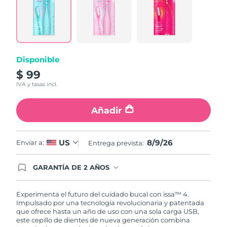
6
Reviews.
Enlace
en
la
misma
página.
Disponible
$ 99
IVA y tasas incl.
Añadir
8/9/26
US
Enviar a:
Entrega prevista:
GARANTÍA DE 2 AÑOS
Regístrate hoy y tendrás cobertura total de la
garantía FOREO. Esto quiere decir que, en caso
de tener algún problema durante los 2 años
Experimenta el futuro del cuidado bucal con issa™ 4.
posteriores a tu compra, FOREO te remplazará el
Impulsado por una tecnología revolucionaria y patentada
producto sin cargo alguno.
que ofrece hasta un año de uso con una sola carga USB,
este cepillo de dientes de nueva generación combina