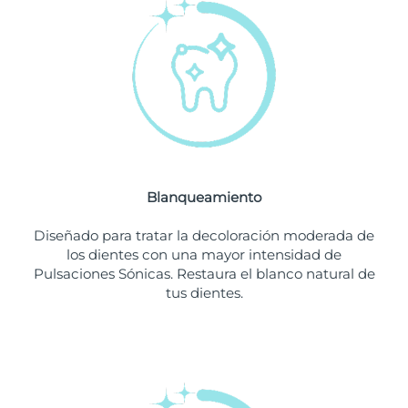
Filipinas
Entrega prevista
11/8/26
Polonia
Entrega prevista
9/8/26
Portugal
Entrega prevista
8/8/26
Puerto Rico
Entrega prevista
10/8/26
Blanqueamiento
Catar
Entrega prevista
9/8/26
Diseñado para tratar la decoloración moderada de
Reunión
Entrega prevista
13/8/26
los dientes con una mayor intensidad de
Pulsaciones Sónicas. Restaura el blanco natural de
tus dientes.
Rumanía
Entrega prevista
8/8/26
Rusia
Entrega prevista
16/8/26
Arabia Saudí
Entrega prevista
9/8/26