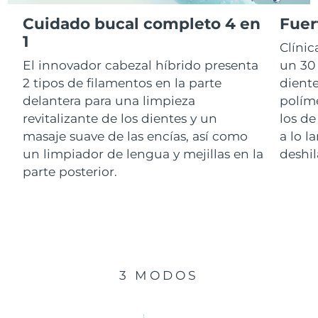
Cuidado bucal completo 4 en
Fuer
RAE de Macao
1
Entrega prevista
10/8/26
Clíni
(China)
El innovador cabezal híbrido presenta
un 30 
Malasia
Entrega prevista
11/8/26
2 tipos de filamentos en la parte
diente
delantera para una limpieza
polím
Malta
Entrega prevista
8/8/26
revitalizante de los dientes y un
los de
masaje suave de las encías, así como
a lo l
México
Entrega prevista
12/8/26
un limpiador de lengua y mejillas en la
deshil
parte posterior.
Mónaco
Entrega prevista
9/8/26
Países Bajos
Entrega prevista
8/8/26
Nueva Zelanda
Entrega prevista
8/8/26
3 MODOS
Noruega
Entrega prevista
8/8/26
Omán
Entrega prevista
11/8/26