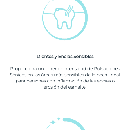
Singapur
Entrega prevista
10/8/26
Eslovaquia
Entrega prevista
8/8/26
Eslovenia
Entrega prevista
8/8/26
Sudáfrica
Entrega prevista
16/8/26
Dientes y Encías Sensibles
Corea del Sur
Entrega prevista
10/8/26
Proporciona una menor intensidad de Pulsaciones
España
Entrega prevista
8/8/26
Sónicas en las áreas más sensibles de la boca. Ideal
para personas con inflamación de las encías o
Suecia
Entrega prevista
8/8/26
erosión del esmalte.
Suiza
Entrega prevista
8/8/26
Taiwán
Entrega prevista
13/8/26
Tailandia
Entrega prevista
12/8/26