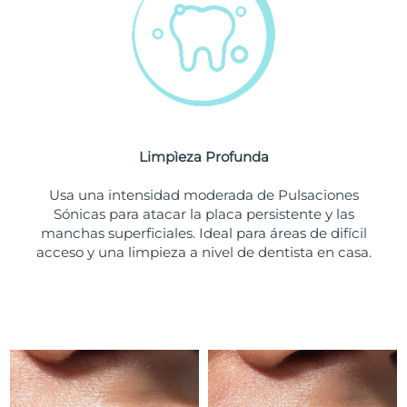
Turquía
Entrega prevista
9/8/26
Emiratos Árabes
Entrega prevista
9/8/26
Unidos
Reino Unido
Entrega prevista
8/8/26
Limpìeza Profunda
Estados Unidos
Entrega prevista
9/8/26
Usa una intensidad moderada de Pulsaciones
Sónicas para atacar la placa persistente y las
Uzbekistán
Entrega prevista
13/8/26
manchas superficiales. Ideal para áreas de difícil
acceso y una limpieza a nivel de dentista en casa.
Vietnam
Entrega prevista
14/8/26