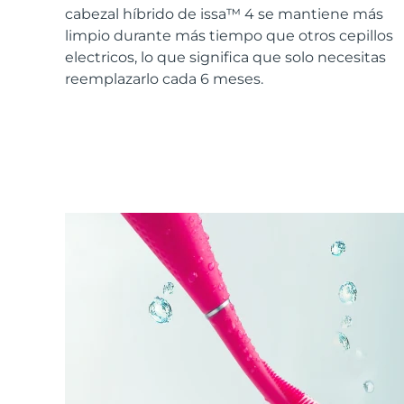
Cuidado de la piel KIWI™
All acne treatment devices
All revitalizing eye massagers
Serum
cabezal híbrido de issa™ 4 se mantiene más
issa™ Teeth Whitening Gel
Advanced pore care essentials
For healthy hair
limpio durante más tiempo que otros cepillos
18% PAP
electricos, lo que significa que solo necesitas
Cosméticos
Hombres
reemplazarlo cada 6 meses.
Comprar todo
FOREO APP
ACERCA DE