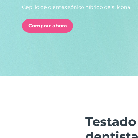
Cepillo de dientes sónico híbrido de silicona
issa™ Teeth Whitening Set
Comprar ahora
FAQ™ Dual LED Panel
POPULAR
Sorpresas especiales
Superventas
Testado
dentist