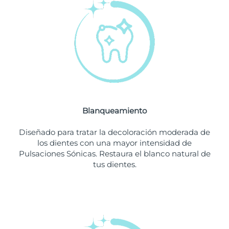
Filipinas
Entrega prevista
8/11/26
Polonia
Entrega prevista
8/9/26
Portugal
Entrega prevista
8/8/26
Puerto Rico
Entrega prevista
8/10/26
Blanqueamiento
Catar
Entrega prevista
8/9/26
Diseñado para tratar la decoloración moderada de
Reunión
Entrega prevista
8/13/26
los dientes con una mayor intensidad de
Pulsaciones Sónicas. Restaura el blanco natural de
tus dientes.
Rumanía
Entrega prevista
8/8/26
Rusia
Entrega prevista
8/16/26
Arabia Saudí
Entrega prevista
8/9/26