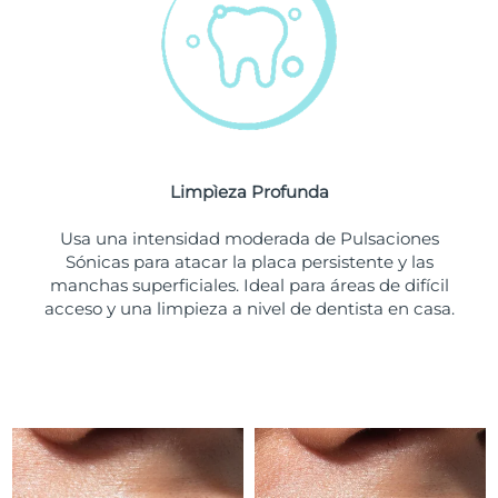
Turquía
Entrega prevista
8/9/26
Emiratos Árabes
Entrega prevista
8/9/26
Unidos
Reino Unido
Entrega prevista
8/8/26
Limpìeza Profunda
Estados Unidos
Entrega prevista
8/9/26
Usa una intensidad moderada de Pulsaciones
Sónicas para atacar la placa persistente y las
Uzbekistán
Entrega prevista
8/13/26
manchas superficiales. Ideal para áreas de difícil
acceso y una limpieza a nivel de dentista en casa.
Vietnam
Entrega prevista
8/14/26