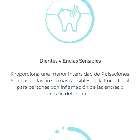
Singapur
Entrega prevista
8/10/26
Eslovaquia
Entrega prevista
8/8/26
Eslovenia
Entrega prevista
8/8/26
Sudáfrica
Entrega prevista
8/16/26
Dientes y Encías Sensibles
Corea del Sur
Entrega prevista
8/10/26
Proporciona una menor intensidad de Pulsaciones
España
Entrega prevista
8/8/26
Sónicas en las áreas más sensibles de la boca. Ideal
para personas con inflamación de las encías o
Suecia
Entrega prevista
8/8/26
erosión del esmalte.
Suiza
Entrega prevista
8/8/26
Taiwán
Entrega prevista
8/13/26
Tailandia
Entrega prevista
8/12/26