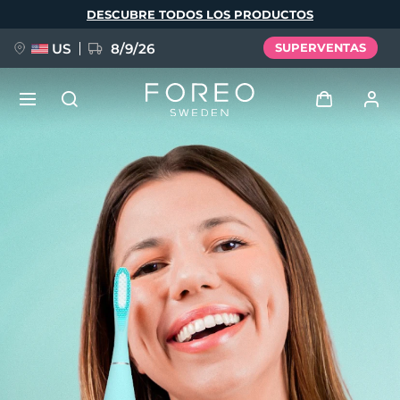
Pasar
DESCUBRE TODOS LOS PRODUCTOS
al
contenido
principal
US
8/9/26
SUPERVENTAS
NUEVO
Iniciar sesión
Idioma
BREAKING NEWS
Perfil de usuario
English
Deutsch
Español
Mis dispositivos
FAQ™ Pure Beauty-Tech Elixir
Français
Italiano
Português
Mis pedidos
Polski
Svenska
Русский
Türkçe
简体中文
繁體中文
Mis direcciones
issa™ Teeth Whitening Set
Mis suscripciones