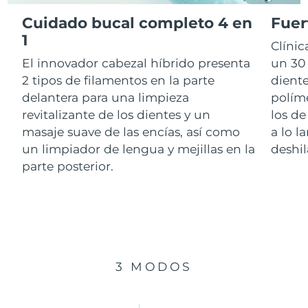
Cuidado bucal completo 4 en
Fuer
RAE de Macao
1
Entrega prevista
8/10/26
Clíni
(China)
El innovador cabezal híbrido presenta
un 30 
Malasia
Entrega prevista
8/11/26
2 tipos de filamentos en la parte
diente
delantera para una limpieza
polím
Malta
Entrega prevista
8/8/26
revitalizante de los dientes y un
los de
masaje suave de las encías, así como
a lo l
México
Entrega prevista
8/12/26
un limpiador de lengua y mejillas en la
deshil
parte posterior.
Mónaco
Entrega prevista
8/9/26
Países Bajos
Entrega prevista
8/8/26
Nueva Zelanda
Entrega prevista
8/8/26
3 MODOS
Noruega
Entrega prevista
8/8/26
Omán
Entrega prevista
8/11/26