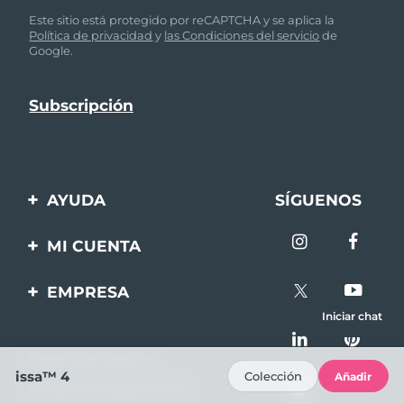
Este sitio está protegido por reCAPTCHA y se aplica la
Política de privacidad
y
las Condiciones del servicio
de
Google.
AYUDA
SÍGUENOS
Contáctanos
MI CUENTA
Pedidos y envíos
Registro de productos
EMPRESA
Garantía y devoluciones
Ayuda
Iniciar chat
Sobre FOREO
Preguntas frecuentes
Pago 100% seguro
Afiliados
Información de la
issa™ 4
Colección
Añadir
Reseñas de Bazaarvoice
batería
Noticias de afiliados