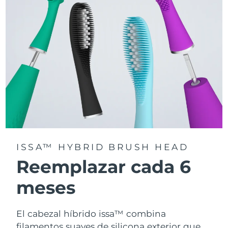
la app FOREO For You.
ISSA™ HYBRID BRUSH HEAD
Reemplazar cada 6
meses
El cabezal híbrido issa™ combina
filamentos suaves de silicona exterior que