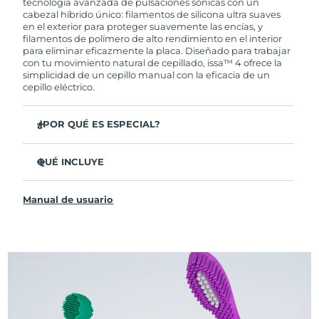
tecnología avanzada de pulsaciones sónicas con un
cabezal híbrido único: filamentos de silicona ultra suaves
en el exterior para proteger suavemente las encías, y
filamentos de polímero de alto rendimiento en el interior
para eliminar eficazmente la placa. Diseñado para trabajar
con tu movimiento natural de cepillado, issa™ 4 ofrece la
simplicidad de un cepillo manual con la eficacia de un
cepillo eléctrico.
¿POR QUÉ ES ESPECIAL?
Clínicamente probado para mejorar la higiene bucal
general en un 140 % en solo 1 mes.
QUÉ INCLUYE
Clínicamente probado para eliminar un 30 % más de
issa™ 4
placa que un cepillo manual regular.
Manual de usuario
Cable de carga USB
Clínicamente probado para reducir la gingivitis.
Estuche de viaje
El cabezal híbrido dura 2 veces más, no necesita
reemplazos hasta después de 6 meses.
Guía de inicio rápido
3 modos de cepillado: Limpieza Profunda,
Manual de issa™
Blanqueamiento y Dientes Sensibles
La tecnología Sonic Pulse proporciona 11,000
pulsaciones por minuto.
Accede a modos de cepillado personalizados a través de