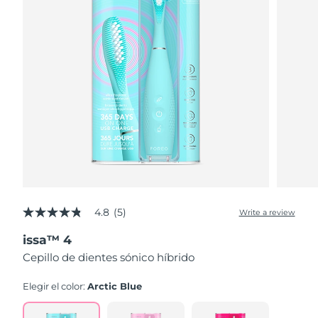
4.8
(5)
Write a review
4.8
out
issa™ 4
of
5
Cepillo de dientes sónico híbrido
stars,
average
rating
Elegir el color:
Arctic Blue
value.
Read