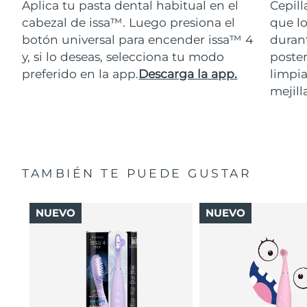
Aplica tu pasta dental habitual en el
Cepill
cabezal de issa™. Luego presiona el
que lo
botón universal para encender issa™ 4
durant
y, si lo deseas, selecciona tu modo
poster
preferido en la app.
Descarga la app.
limpia
mejill
TAMBIÉN TE PUEDE GUSTAR
NUEVO
NUEVO