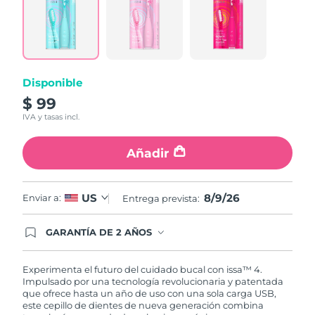
5
Reviews.
Same
page
link.
Disponible
$ 99
IVA y tasas incl.
Añadir
8/9/26
US
Enviar a:
Entrega prevista:
GARANTÍA DE 2 AÑOS
Regístrate hoy y tendrás cobertura total de la
garantía FOREO. Esto quiere decir que, en caso
de tener algún problema durante los 2 años
Experimenta el futuro del cuidado bucal con issa™ 4.
posteriores a tu compra, FOREO te remplazará el
Impulsado por una tecnología revolucionaria y patentada
producto sin cargo alguno.
que ofrece hasta un año de uso con una sola carga USB,
este cepillo de dientes de nueva generación combina