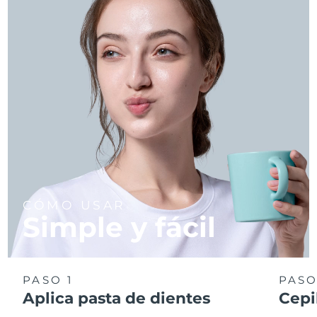
CÓMO USAR
Simple y fácil
PASO 1
PASO
Aplica pasta de dientes
Cepi