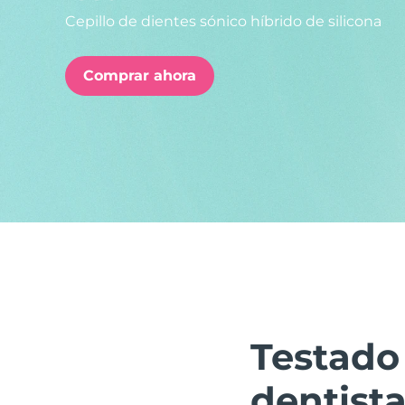
Cepillo de dientes sónico híbrido de silicona
issa™ Teeth Whitening Set
Comprar ahora
FAQ™ Dual LED Panel
POPULAR
Sorpresas especiales
Superventas
Testado
dentist