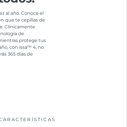
ez al año. Conoce el
en que te cepillas de
e. Clínicamente
cnología de
 mientras protege tus
año, con issa™ 4, no
rás 365 días de
CARACTERÍSTICAS