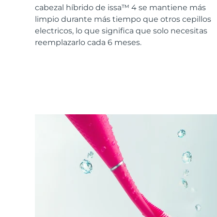
Cuidado de la piel KIWI™
All acne treatment devices
All revitalizing eye massagers
Serum
cabezal híbrido de issa™ 4 se mantiene más
issa™ Teeth Whitening Gel
Advanced pore care essentials
For healthy hair
limpio durante más tiempo que otros cepillos
18% PAP
electricos, lo que significa que solo necesitas
Cosméticos
Hombres
reemplazarlo cada 6 meses.
Comprar todo
FOREO APP
ACERCA DE