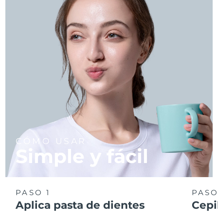
CÓMO USAR
Simple y fácil
PASO 1
PASO
Aplica pasta de dientes
Cepi