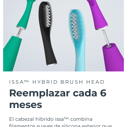
la app FOREO For You.
ISSA™ HYBRID BRUSH HEAD
Reemplazar cada 6
meses
El cabezal híbrido issa™ combina
filamentos suaves de silicona exterior que