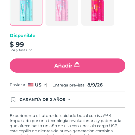
6
Reviews.
Enlace
en
la
misma
página.
Disponible
$ 99
IVA y tasas incl.
Añadir
8/9/26
US
Enviar a:
Entrega prevista:
GARANTÍA DE 2 AÑOS
Regístrate hoy y tendrás cobertura total de la
garantía FOREO. Esto quiere decir que, en caso
de tener algún problema durante los 2 años
Experimenta el futuro del cuidado bucal con issa™ 4.
posteriores a tu compra, FOREO te remplazará el
Impulsado por una tecnología revolucionaria y patentada
producto sin cargo alguno.
que ofrece hasta un año de uso con una sola carga USB,
este cepillo de dientes de nueva generación combina