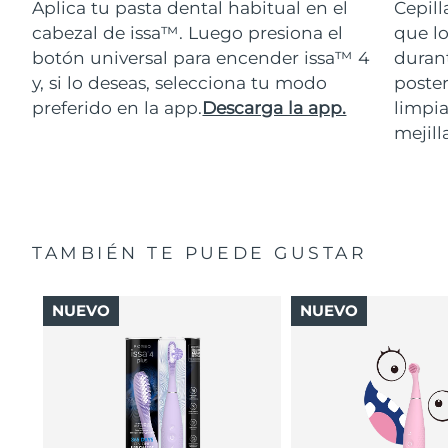
Aplica tu pasta dental habitual en el
Cepill
cabezal de issa™. Luego presiona el
que lo
botón universal para encender issa™ 4
durant
y, si lo deseas, selecciona tu modo
poster
preferido en la app.
Descarga la app.
limpia
mejill
TAMBIÉN TE PUEDE GUSTAR
NUEVO
NUEVO