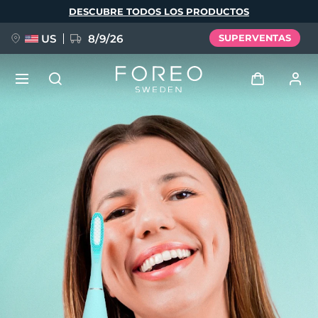
Pasar
DESCUBRE TODOS LOS PRODUCTOS
al
contenido
principal
US
8/9/26
SUPERVENTAS
NUEVO
Iniciar sesión
Idioma
BREAKING NEWS
Perfil de usuario
English
Deutsch
Español
Mis dispositivos
FAQ™ Pure Beauty-Tech Elixir
Français
Italiano
Português
Mis pedidos
Polski
Svenska
Русский
Türkçe
简体中文
繁體中文
Mis direcciones
issa™ Teeth Whitening Set
Mis suscripciones