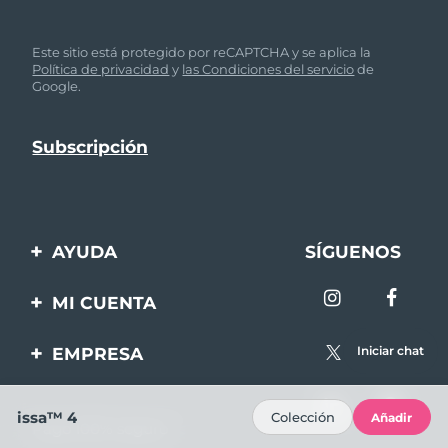
Este sitio está protegido por reCAPTCHA y se aplica la
Política de privacidad
y
las Condiciones del servicio
de
Google.
AYUDA
SÍGUENOS
Contáctanos
MI CUENTA
Pedidos y envíos
Registro de productos
EMPRESA
Iniciar chat
Garantía y devoluciones
Ayuda
Sobre FOREO
Preguntas frecuentes
issa™ 4
Colección
Añadir
Pago 100% seguro
Afiliados
Información de la