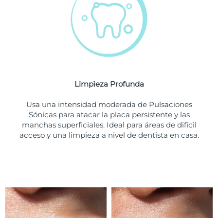
Turquía
Entrega prevista
8/9/26
Emiratos Árabes
Entrega prevista
8/9/26
Unidos
Reino Unido
Entrega prevista
8/8/26
Limpìeza Profunda
Estados Unidos
Entrega prevista
8/9/26
Usa una intensidad moderada de Pulsaciones
Sónicas para atacar la placa persistente y las
Uzbekistán
Entrega prevista
8/13/26
manchas superficiales. Ideal para áreas de difícil
acceso y una limpieza a nivel de dentista en casa.
Vietnam
Entrega prevista
8/14/26