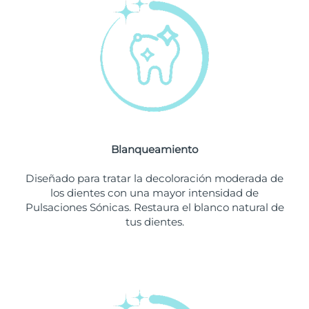
Filipinas
Entrega prevista
8/11/26
Polonia
Entrega prevista
8/9/26
Portugal
Entrega prevista
8/8/26
Puerto Rico
Entrega prevista
8/10/26
Blanqueamiento
Catar
Entrega prevista
8/9/26
Diseñado para tratar la decoloración moderada de
Reunión
Entrega prevista
8/13/26
los dientes con una mayor intensidad de
Pulsaciones Sónicas. Restaura el blanco natural de
tus dientes.
Rumanía
Entrega prevista
8/8/26
Rusia
Entrega prevista
8/16/26
Arabia Saudí
Entrega prevista
8/9/26