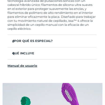
tecnología avanzada de pulsaciones sónicas con un
cabezal híbrido único: filamentos de silicona ultra suaves
en el exterior para proteger suavemente las encías, y
filamentos de polímero de alto rendimiento en el interior
para eliminar eficazmente la placa. Diseñado para trabajar
con tu movimiento natural de cepillado, issa™ 4 ofrece la
simplicidad de un cepillo manual con la eficacia de un
cepillo eléctrico.
¿POR QUÉ ES ESPECIAL?
Clínicamente probado para mejorar la higiene bucal
general en un 140 % en solo 1 mes.
QUÉ INCLUYE
Clínicamente probado para eliminar un 30 % más de
issa™ 4
placa que un cepillo manual regular.
Manual de usuario
Cable de carga USB
Clínicamente probado para reducir la gingivitis.
Estuche de viaje
El cabezal híbrido dura 2 veces más, no necesita
reemplazos hasta después de 6 meses.
Guía de inicio rápido
3 modos de cepillado: Limpieza Profunda,
Manual de issa™
Blanqueamiento y Dientes Sensibles
La tecnología Sonic Pulse proporciona 11,000
pulsaciones por minuto.
Accede a modos de cepillado personalizados a través de