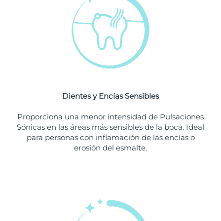
Singapur
Entrega prevista
8/10/26
Eslovaquia
Entrega prevista
8/8/26
Eslovenia
Entrega prevista
8/8/26
Sudáfrica
Entrega prevista
8/16/26
Dientes y Encías Sensibles
Corea del Sur
Entrega prevista
8/10/26
Proporciona una menor intensidad de Pulsaciones
España
Entrega prevista
8/8/26
Sónicas en las áreas más sensibles de la boca. Ideal
para personas con inflamación de las encías o
Suecia
Entrega prevista
8/8/26
erosión del esmalte.
Suiza
Entrega prevista
8/8/26
Taiwán
Entrega prevista
8/13/26
Tailandia
Entrega prevista
8/12/26