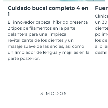
Cuidado bucal completo 4 en
Fuer
RAE de Macao
1
Entrega prevista
8/10/26
Clíni
(China)
El innovador cabezal híbrido presenta
un 30 
Malasia
Entrega prevista
8/11/26
2 tipos de filamentos en la parte
diente
delantera para una limpieza
polím
Malta
Entrega prevista
8/8/26
revitalizante de los dientes y un
los de
masaje suave de las encías, así como
a lo l
México
Entrega prevista
8/12/26
un limpiador de lengua y mejillas en la
deshil
parte posterior.
Mónaco
Entrega prevista
8/9/26
Países Bajos
Entrega prevista
8/8/26
Nueva Zelanda
Entrega prevista
8/8/26
3 MODOS
Noruega
Entrega prevista
8/8/26
Omán
Entrega prevista
8/11/26