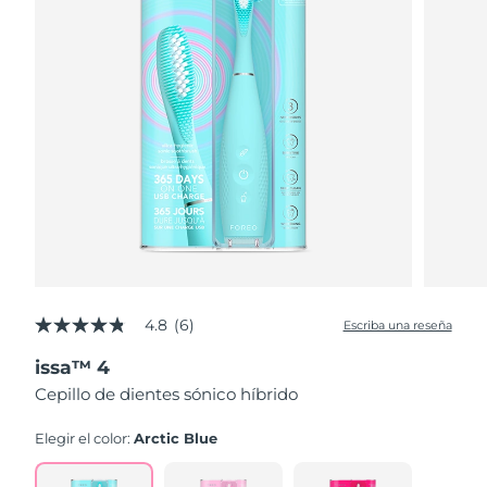
4.8
(6)
Escriba una reseña
4.8
de
issa™ 4
5
estrellas,
Cepillo de dientes sónico híbrido
valor
medio
de
Elegir el color:
Arctic Blue
valoración.
Read