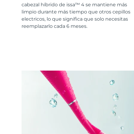
Cuidado de la piel KIWI™
All acne treatment devices
All revitalizing eye massagers
Serum
cabezal híbrido de issa™ 4 se mantiene más
issa™ Teeth Whitening Gel
Advanced pore care essentials
For healthy hair
limpio durante más tiempo que otros cepillos
18% PAP
electricos, lo que significa que solo necesitas
Cosméticos
Hombres
reemplazarlo cada 6 meses.
Comprar todo
FOREO APP
ACERCA DE