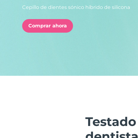
Cepillo de dientes sónico híbrido de silicona
issa™ Teeth Whitening Set
Comprar ahora
FAQ™ Dual LED Panel
POPULAR
Sorpresas especiales
Superventas
Testado
dentist