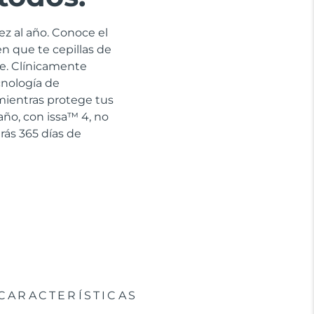
ez al año. Conoce el
en que te cepillas de
e. Clínicamente
cnología de
 mientras protege tus
año, con issa™ 4, no
rás 365 días de
CARACTERÍSTICAS