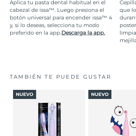
Aplica tu pasta dental habitual en el
Cepill
cabezal de issa™. Luego presiona el
que lo
botón universal para encender issa™ 4
durant
y, si lo deseas, selecciona tu modo
poster
preferido en la app.
Descarga la app.
limpia
mejill
TAMBIÉN TE PUEDE GUSTAR
NUEVO
NUEVO