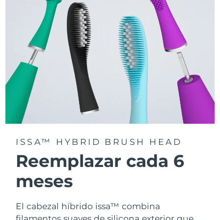
la app FOREO For You.
ISSA™ HYBRID BRUSH HEAD
Reemplazar cada 6
meses
El cabezal híbrido issa™ combina
filamentos suaves de silicona exterior que