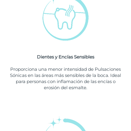
Singapur
Entrega prevista
8/11/26
Eslovaquia
Entrega prevista
8/9/26
Eslovenia
Entrega prevista
8/9/26
Sudáfrica
Entrega prevista
8/17/26
Dientes y Encías Sensibles
Corea del Sur
Entrega prevista
8/11/26
Proporciona una menor intensidad de Pulsaciones
España
Entrega prevista
8/9/26
Sónicas en las áreas más sensibles de la boca. Ideal
para personas con inflamación de las encías o
Suecia
Entrega prevista
8/9/26
erosión del esmalte.
Suiza
Entrega prevista
8/9/26
Taiwán
Entrega prevista
8/14/26
Tailandia
Entrega prevista
8/13/26