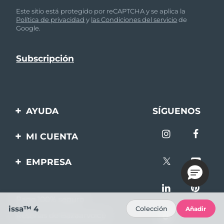
Este sitio está protegido por reCAPTCHA y se aplica la
Política de privacidad
y
las Condiciones del servicio
de
Google.
AYUDA
SÍGUENOS
Contáctanos
MI CUENTA
Pedidos y envíos
Registro de productos
EMPRESA
Garantía y devoluciones
Ayuda
Sobre FOREO
Preguntas frecuentes
Pago 100% seguro
Afiliados
Información de la
issa™ 4
Colección
Añadir
Reseñas de Bazaarvoice
batería
Noticias de afiliados