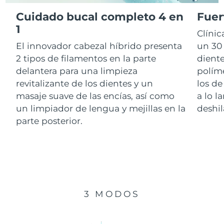
Cuidado bucal completo 4 en
Fuer
RAE de Macao
1
Entrega prevista
8/11/26
Clíni
(China)
El innovador cabezal híbrido presenta
un 30 
Malasia
Entrega prevista
8/12/26
2 tipos de filamentos en la parte
diente
delantera para una limpieza
polím
Malta
Entrega prevista
8/9/26
revitalizante de los dientes y un
los de
masaje suave de las encías, así como
a lo l
México
Entrega prevista
8/13/26
un limpiador de lengua y mejillas en la
deshil
parte posterior.
Mónaco
Entrega prevista
8/10/26
Países Bajos
Entrega prevista
8/9/26
Nueva Zelanda
Entrega prevista
8/9/26
3 MODOS
Noruega
Entrega prevista
8/9/26
Omán
Entrega prevista
8/12/26