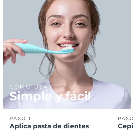
CÓMO USAR
Simple y fácil
PASO 1
PASO
Aplica pasta de dientes
Cepi