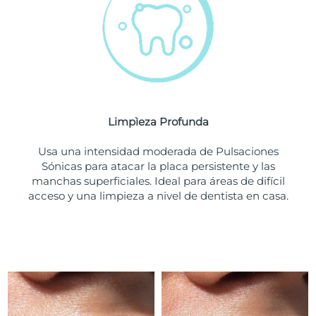
Turquía
Entrega prevista
8/10/26
Emiratos Árabes
Entrega prevista
8/10/26
Unidos
Reino Unido
Entrega prevista
8/9/26
Limpìeza Profunda
Estados Unidos
Entrega prevista
8/10/26
Usa una intensidad moderada de Pulsaciones
Sónicas para atacar la placa persistente y las
Uzbekistán
Entrega prevista
8/14/26
manchas superficiales. Ideal para áreas de difícil
acceso y una limpieza a nivel de dentista en casa.
Vietnam
Entrega prevista
8/15/26