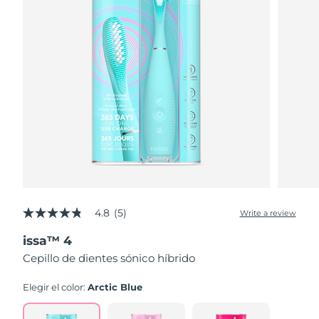
4.8
(5)
Write a review
4.8
out
issa™ 4
of
5
Cepillo de dientes sónico híbrido
stars,
average
rating
Elegir el color:
Arctic Blue
value.
Read