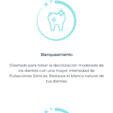
Filipinas
Entrega prevista
8/12/26
Polonia
Entrega prevista
8/10/26
Portugal
Entrega prevista
8/9/26
Puerto Rico
Entrega prevista
8/11/26
Blanqueamiento
Catar
Entrega prevista
8/10/26
Diseñado para tratar la decoloración moderada de
Reunión
Entrega prevista
8/14/26
los dientes con una mayor intensidad de
Pulsaciones Sónicas. Restaura el blanco natural de
tus dientes.
Rumanía
Entrega prevista
8/9/26
Rusia
Entrega prevista
8/17/26
Arabia Saudí
Entrega prevista
8/10/26