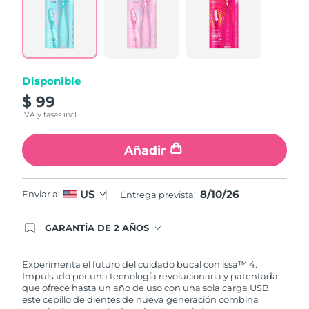
5
Reviews.
Same
page
link.
Disponible
$ 99
IVA y tasas incl.
Añadir
8/10/26
US
Enviar a:
Entrega prevista:
GARANTÍA DE 2 AÑOS
Regístrate hoy y tendrás cobertura total de la
garantía FOREO. Esto quiere decir que, en caso
de tener algún problema durante los 2 años
Experimenta el futuro del cuidado bucal con issa™ 4.
posteriores a tu compra, FOREO te remplazará el
Impulsado por una tecnología revolucionaria y patentada
producto sin cargo alguno.
que ofrece hasta un año de uso con una sola carga USB,
este cepillo de dientes de nueva generación combina