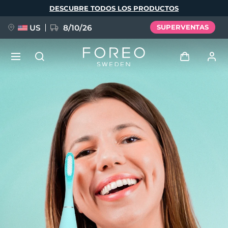
Pasar
DESCUBRE TODOS LOS PRODUCTOS
al
contenido
principal
US
8/10/26
SUPERVENTAS
NUEVO
Iniciar sesión
Idioma
BREAKING NEWS
Perfil de usuario
English
Deutsch
Español
Mis dispositivos
FAQ™ Pure Beauty-Tech Elixir
Français
Italiano
Português
Mis pedidos
Polski
Svenska
Русский
Türkçe
简体中文
繁體中文
Mis direcciones
issa™ Teeth Whitening Set
Mis suscripciones