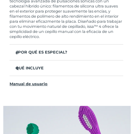
tecnología avanzada de pulsaciones sónicas con un
cabezal híbrido único: filamentos de silicona ultra suaves
en el exterior para proteger suavemente las encías, y
filamentos de polímero de alto rendimiento en el interior
para eliminar eficazmente la placa. Diseñado para trabajar
con tu movimiento natural de cepillado, issa™ 4 ofrece la
simplicidad de un cepillo manual con la eficacia de un
cepillo eléctrico.
¿POR QUÉ ES ESPECIAL?
Clínicamente probado para mejorar la higiene bucal
general en un 140 % en solo 1 mes.
QUÉ INCLUYE
Clínicamente probado para eliminar un 30 % más de
issa™ 4
placa que un cepillo manual regular.
Manual de usuario
Cable de carga USB
Clínicamente probado para reducir la gingivitis.
Estuche de viaje
El cabezal híbrido dura 2 veces más, no necesita
reemplazos hasta después de 6 meses.
Guía de inicio rápido
3 modos de cepillado: Limpieza Profunda,
Manual de issa™
Blanqueamiento y Dientes Sensibles
La tecnología Sonic Pulse proporciona 11,000
pulsaciones por minuto.
Accede a modos de cepillado personalizados a través de