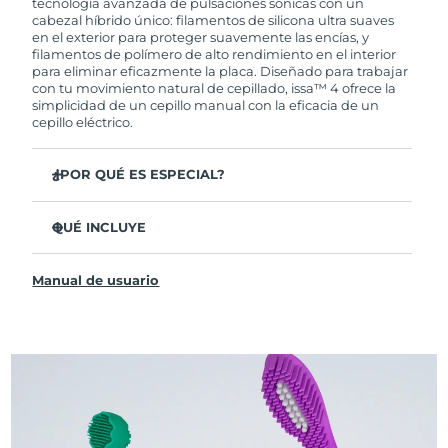
tecnología avanzada de pulsaciones sónicas con un
cabezal híbrido único: filamentos de silicona ultra suaves
en el exterior para proteger suavemente las encías, y
filamentos de polímero de alto rendimiento en el interior
para eliminar eficazmente la placa. Diseñado para trabajar
con tu movimiento natural de cepillado, issa™ 4 ofrece la
simplicidad de un cepillo manual con la eficacia de un
cepillo eléctrico.
¿POR QUÉ ES ESPECIAL?
Clínicamente probado para mejorar la higiene bucal
general en un 140 % en solo 1 mes.
QUÉ INCLUYE
Clínicamente probado para eliminar un 30 % más de
issa™ 4
placa que un cepillo manual regular.
Manual de usuario
Cable de carga USB
Clínicamente probado para reducir la gingivitis.
Estuche de viaje
El cabezal híbrido dura 2 veces más, no necesita
reemplazos hasta después de 6 meses.
Guía de inicio rápido
3 modos de cepillado: Limpieza Profunda,
Manual de issa™
Blanqueamiento y Dientes Sensibles
La tecnología Sonic Pulse proporciona 11,000
pulsaciones por minuto.
Accede a modos de cepillado personalizados a través de