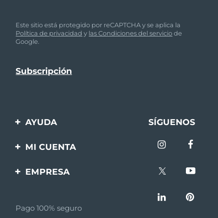
Este sitio está protegido por reCAPTCHA y se aplica la
Política de privacidad
y
las Condiciones del servicio
de
Google.
AYUDA
SÍGUENOS
Contáctanos
MI CUENTA
Pedidos y envíos
Registro de productos
EMPRESA
Garantía y devoluciones
Ayuda
Sobre FOREO
Preguntas frecuentes
Pago 100% seguro
Afiliados
Información de la