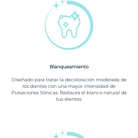
Filipinas
Entrega prevista
8/13/26
Polonia
Entrega prevista
8/11/26
Portugal
Entrega prevista
8/10/26
Puerto Rico
Entrega prevista
8/12/26
Blanqueamiento
Catar
Entrega prevista
8/11/26
Diseñado para tratar la decoloración moderada de
Reunión
Entrega prevista
8/15/26
los dientes con una mayor intensidad de
Pulsaciones Sónicas. Restaura el blanco natural de
tus dientes.
Rumanía
Entrega prevista
8/10/26
Rusia
Entrega prevista
8/18/26
Arabia Saudí
Entrega prevista
8/11/26