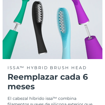
la app FOREO For You.
ISSA™ HYBRID BRUSH HEAD
Reemplazar cada 6
meses
El cabezal híbrido issa™ combina
filamentos suaves de silicona exterior que