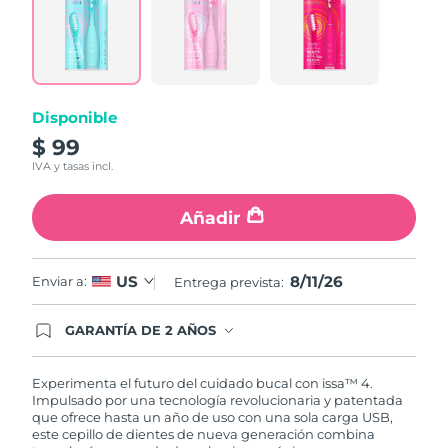
6
Reviews.
Enlace
en
la
misma
página.
Disponible
$ 99
IVA y tasas incl.
Añadir
8/11/26
US
Enviar a:
Entrega prevista:
GARANTÍA DE 2 AÑOS
Regístrate hoy y tendrás cobertura total de la
garantía FOREO. Esto quiere decir que, en caso
de tener algún problema durante los 2 años
Experimenta el futuro del cuidado bucal con issa™ 4.
posteriores a tu compra, FOREO te remplazará el
Impulsado por una tecnología revolucionaria y patentada
producto sin cargo alguno.
que ofrece hasta un año de uso con una sola carga USB,
este cepillo de dientes de nueva generación combina