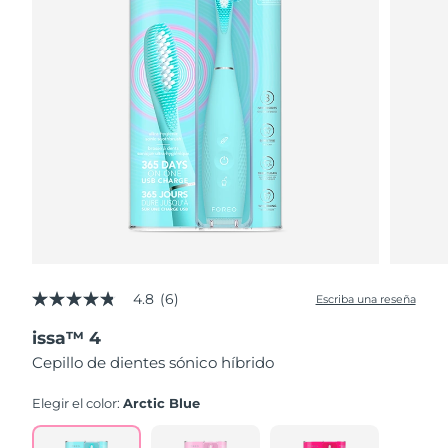
4.8
(6)
Escriba una reseña
4.8
de
issa™ 4
5
estrellas,
Cepillo de dientes sónico híbrido
valor
medio
de
Elegir el color:
Arctic Blue
valoración.
Read