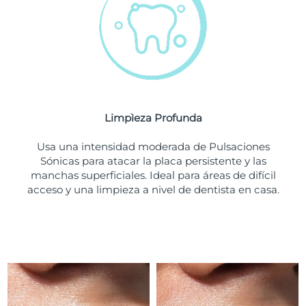
Turquía
Entrega prevista
8/11/26
Emiratos Árabes
Entrega prevista
8/11/26
Unidos
Reino Unido
Entrega prevista
8/10/26
Limpìeza Profunda
Estados Unidos
Entrega prevista
8/11/26
Usa una intensidad moderada de Pulsaciones
Sónicas para atacar la placa persistente y las
Uzbekistán
Entrega prevista
8/15/26
manchas superficiales. Ideal para áreas de difícil
acceso y una limpieza a nivel de dentista en casa.
Vietnam
Entrega prevista
8/16/26