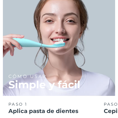
CÓMO USAR
Simple y fácil
PASO 1
PASO
Aplica pasta de dientes
Cepi