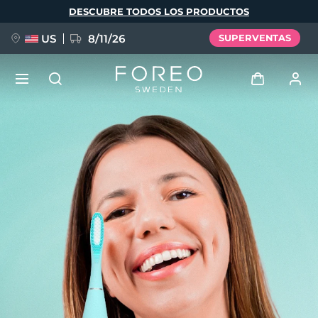
Pasar
DESCUBRE TODOS LOS PRODUCTOS
al
contenido
principal
US
8/11/26
SUPERVENTAS
NUEVO
Iniciar sesión
Idioma
BREAKING NEWS
Perfil de usuario
English
Deutsch
Español
Mis dispositivos
FAQ™ Pure Beauty-Tech Elixir
Français
Italiano
Português
Mis pedidos
Polski
Svenska
Русский
Türkçe
简体中文
繁體中文
Mis direcciones
issa™ Teeth Whitening Set
Mis suscripciones