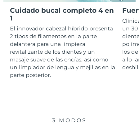
Cuidado bucal completo 4 en
Fuer
RAE de Macao
1
Entrega prevista
8/12/26
Clíni
(China)
El innovador cabezal híbrido presenta
un 30 
Malasia
Entrega prevista
8/13/26
2 tipos de filamentos en la parte
diente
delantera para una limpieza
polím
Malta
Entrega prevista
8/10/26
revitalizante de los dientes y un
los de
masaje suave de las encías, así como
a lo l
México
Entrega prevista
8/14/26
un limpiador de lengua y mejillas en la
deshil
parte posterior.
Mónaco
Entrega prevista
8/11/26
Países Bajos
Entrega prevista
8/10/26
Nueva Zelanda
Entrega prevista
8/10/26
3 MODOS
Noruega
Entrega prevista
8/10/26
Omán
Entrega prevista
8/13/26