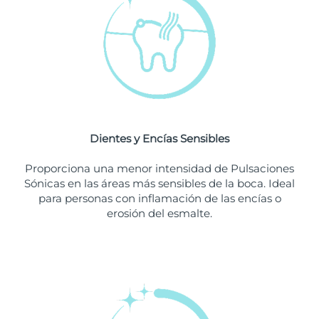
Singapur
Entrega prevista
8/12/26
Eslovaquia
Entrega prevista
8/10/26
Eslovenia
Entrega prevista
8/10/26
Sudáfrica
Entrega prevista
8/18/26
Dientes y Encías Sensibles
Corea del Sur
Entrega prevista
8/12/26
Proporciona una menor intensidad de Pulsaciones
España
Entrega prevista
8/10/26
Sónicas en las áreas más sensibles de la boca. Ideal
para personas con inflamación de las encías o
Suecia
Entrega prevista
8/10/26
erosión del esmalte.
Suiza
Entrega prevista
8/10/26
Taiwán
Entrega prevista
8/15/26
Tailandia
Entrega prevista
8/14/26