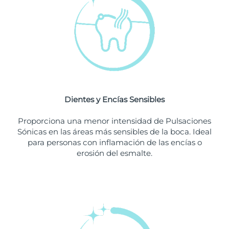
Singapur
Entrega prevista
8/10/26
Eslovaquia
Entrega prevista
8/8/26
Eslovenia
Entrega prevista
8/8/26
Sudáfrica
Entrega prevista
8/16/26
Dientes y Encías Sensibles
Corea del Sur
Entrega prevista
8/10/26
Proporciona una menor intensidad de Pulsaciones
España
Entrega prevista
8/8/26
Sónicas en las áreas más sensibles de la boca. Ideal
para personas con inflamación de las encías o
Suecia
Entrega prevista
8/8/26
erosión del esmalte.
Suiza
Entrega prevista
8/8/26
Taiwán
Entrega prevista
8/13/26
Tailandia
Entrega prevista
8/12/26