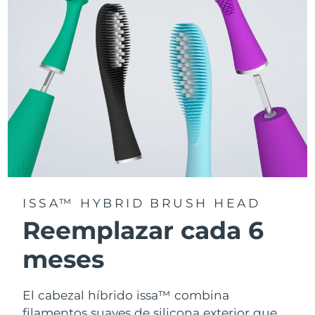
la app FOREO For You.
ISSA™ HYBRID BRUSH HEAD
Reemplazar cada 6
meses
El cabezal híbrido issa™ combina
filamentos suaves de silicona exterior que