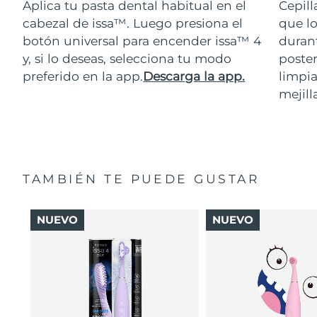
Aplica tu pasta dental habitual en el
Cepill
cabezal de issa™. Luego presiona el
que lo
botón universal para encender issa™ 4
durant
y, si lo deseas, selecciona tu modo
poster
preferido en la app.
Descarga la app.
limpia
mejill
TAMBIÉN TE PUEDE GUSTAR
NUEVO
NUEVO