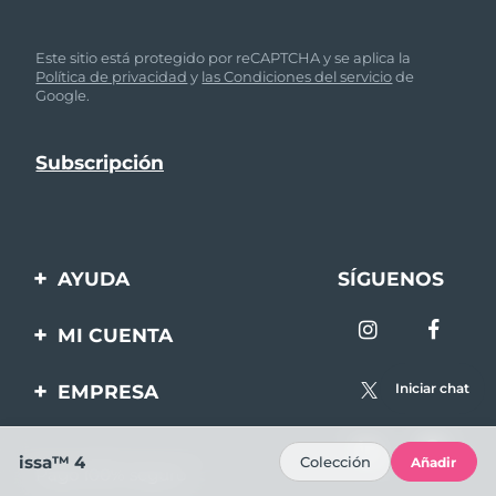
Este sitio está protegido por reCAPTCHA y se aplica la
Política de privacidad
y
las Condiciones del servicio
de
Google.
AYUDA
SÍGUENOS
Contáctanos
MI CUENTA
Pedidos y envíos
Registro de productos
EMPRESA
Iniciar chat
Garantía y devoluciones
Ayuda
Sobre FOREO
Preguntas frecuentes
issa™ 4
Colección
Añadir
Pago 100% seguro
Afiliados
Información de la