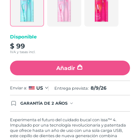
6
Reviews.
Enlace
en
la
misma
página.
Disponible
$ 99
IVA y tasas incl.
Añadir
8/9/26
US
Enviar a:
Entrega prevista:
GARANTÍA DE 2 AÑOS
Regístrate hoy y tendrás cobertura total de la
garantía FOREO. Esto quiere decir que, en caso
de tener algún problema durante los 2 años
Experimenta el futuro del cuidado bucal con issa™ 4.
posteriores a tu compra, FOREO te remplazará el
Impulsado por una tecnología revolucionaria y patentada
producto sin cargo alguno.
que ofrece hasta un año de uso con una sola carga USB,
este cepillo de dientes de nueva generación combina