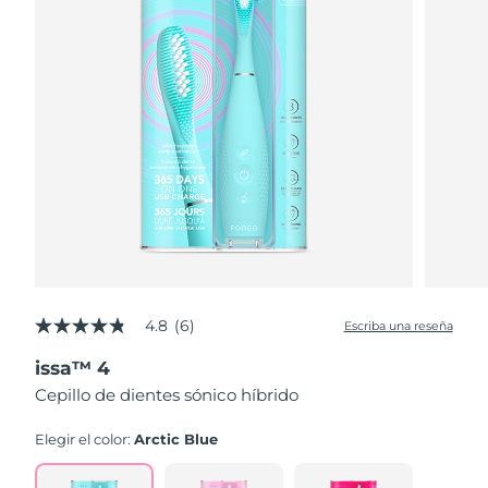
4.8
(6)
Escriba una reseña
4.8
de
issa™ 4
5
estrellas,
Cepillo de dientes sónico híbrido
valor
medio
de
Elegir el color:
Arctic Blue
valoración.
Read