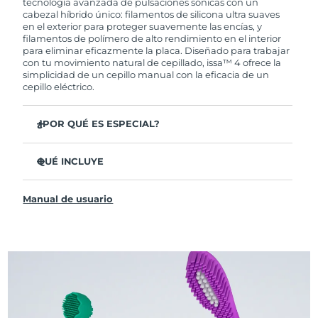
tecnología avanzada de pulsaciones sónicas con un
cabezal híbrido único: filamentos de silicona ultra suaves
en el exterior para proteger suavemente las encías, y
filamentos de polímero de alto rendimiento en el interior
para eliminar eficazmente la placa. Diseñado para trabajar
con tu movimiento natural de cepillado, issa™ 4 ofrece la
simplicidad de un cepillo manual con la eficacia de un
cepillo eléctrico.
¿POR QUÉ ES ESPECIAL?
Clínicamente probado para mejorar la higiene bucal
general en un 140 % en solo 1 mes.
QUÉ INCLUYE
Clínicamente probado para eliminar un 30 % más de
issa™ 4
placa que un cepillo manual regular.
Manual de usuario
Cable de carga USB
Clínicamente probado para reducir la gingivitis.
Estuche de viaje
El cabezal híbrido dura 2 veces más, no necesita
reemplazos hasta después de 6 meses.
Guía de inicio rápido
3 modos de cepillado: Limpieza Profunda,
Manual de issa™
Blanqueamiento y Dientes Sensibles
La tecnología Sonic Pulse proporciona 11,000
pulsaciones por minuto.
Accede a modos de cepillado personalizados a través de