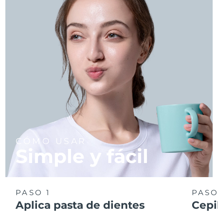
CÓMO USAR
Simple y fácil
PASO 1
PASO
Aplica pasta de dientes
Cepi