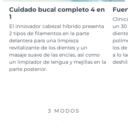
Cuidado bucal completo 4 en
Fuer
RAE de Macao
1
Entrega prevista
8/10/26
Clíni
(China)
El innovador cabezal híbrido presenta
un 30 
Malasia
Entrega prevista
8/11/26
2 tipos de filamentos en la parte
diente
delantera para una limpieza
polím
Malta
Entrega prevista
8/8/26
revitalizante de los dientes y un
los de
masaje suave de las encías, así como
a lo l
México
Entrega prevista
8/12/26
un limpiador de lengua y mejillas en la
deshil
parte posterior.
Mónaco
Entrega prevista
8/9/26
Países Bajos
Entrega prevista
8/8/26
Nueva Zelanda
Entrega prevista
8/8/26
3 MODOS
Noruega
Entrega prevista
8/8/26
Omán
Entrega prevista
8/11/26