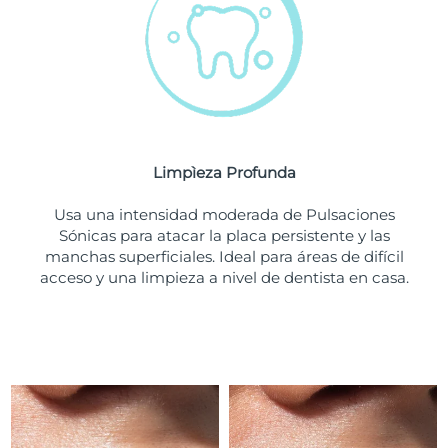
Turquía
Entrega prevista
8/9/26
Emiratos Árabes
Entrega prevista
8/9/26
Unidos
Reino Unido
Entrega prevista
8/8/26
Limpìeza Profunda
Estados Unidos
Entrega prevista
8/9/26
Usa una intensidad moderada de Pulsaciones
Sónicas para atacar la placa persistente y las
Uzbekistán
Entrega prevista
8/13/26
manchas superficiales. Ideal para áreas de difícil
acceso y una limpieza a nivel de dentista en casa.
Vietnam
Entrega prevista
8/14/26