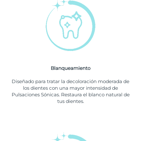
Filipinas
Entrega prevista
8/11/26
Polonia
Entrega prevista
8/9/26
Portugal
Entrega prevista
8/8/26
Puerto Rico
Entrega prevista
8/10/26
Blanqueamiento
Catar
Entrega prevista
8/9/26
Diseñado para tratar la decoloración moderada de
Reunión
Entrega prevista
8/13/26
los dientes con una mayor intensidad de
Pulsaciones Sónicas. Restaura el blanco natural de
tus dientes.
Rumanía
Entrega prevista
8/8/26
Rusia
Entrega prevista
8/16/26
Arabia Saudí
Entrega prevista
8/9/26