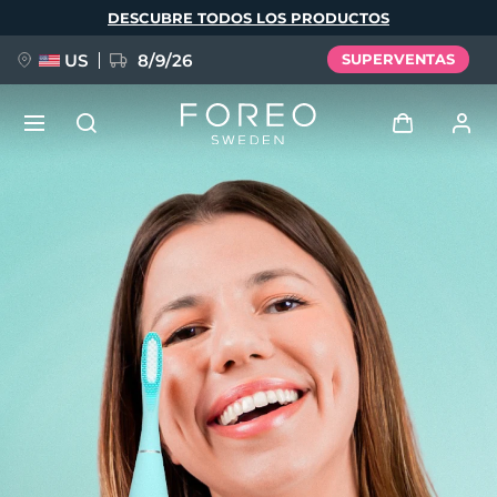
Pasar
DESCUBRE TODOS LOS PRODUCTOS
al
contenido
principal
US
8/9/26
SUPERVENTAS
NUEVO
Iniciar sesión
Idioma
BREAKING NEWS
Perfil de usuario
English
Deutsch
Español
Mis dispositivos
FAQ™ Pure Beauty-Tech Elixir
Français
Italiano
Português
Mis pedidos
Polski
Svenska
Русский
Türkçe
简体中文
繁體中文
Mis direcciones
issa™ Teeth Whitening Set
Mis suscripciones