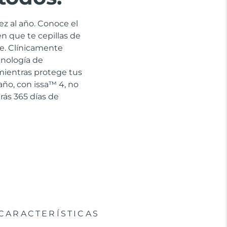
ez al año. Conoce el
en que te cepillas de
e. Clínicamente
cnología de
 mientras protege tus
año, con issa™ 4, no
rás 365 días de
CARACTERÍSTICAS