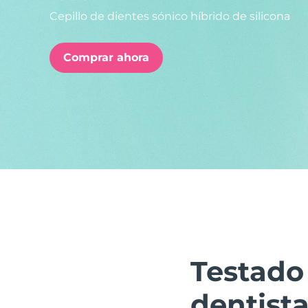
Cepillo de dientes sónico híbrido de silicona
issa™ Teeth Whitening Set
Comprar ahora
FAQ™ Dual LED Panel
POPULAR
Sorpresas especiales
Superventas
Testado
dentist