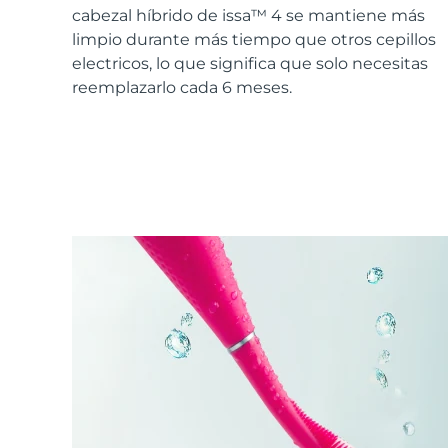
Cuidado de la piel KIWI™
All acne treatment devices
All revitalizing eye massagers
Serum
cabezal híbrido de issa™ 4 se mantiene más
issa™ Teeth Whitening Gel
Advanced pore care essentials
For healthy hair
limpio durante más tiempo que otros cepillos
18% PAP
electricos, lo que significa que solo necesitas
Cosméticos
Hombres
reemplazarlo cada 6 meses.
Comprar todo
FOREO APP
ACERCA DE