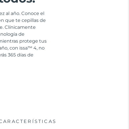
ez al año. Conoce el
en que te cepillas de
e. Clínicamente
cnología de
 mientras protege tus
año, con issa™ 4, no
rás 365 días de
CARACTERÍSTICAS