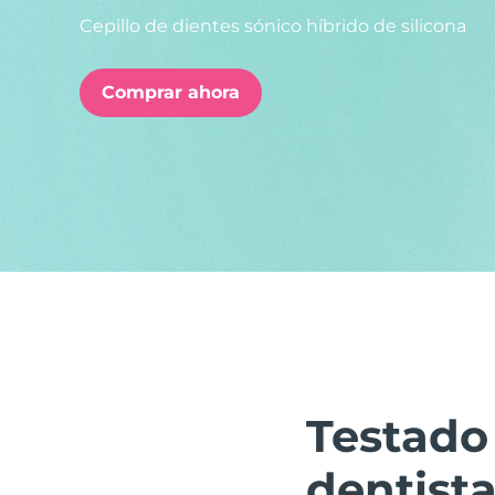
Cepillo de dientes sónico híbrido de silicona
issa™ Teeth Whitening Set
Comprar ahora
FAQ™ Dual LED Panel
POPULAR
Sorpresas especiales
Superventas
Testado
dentist