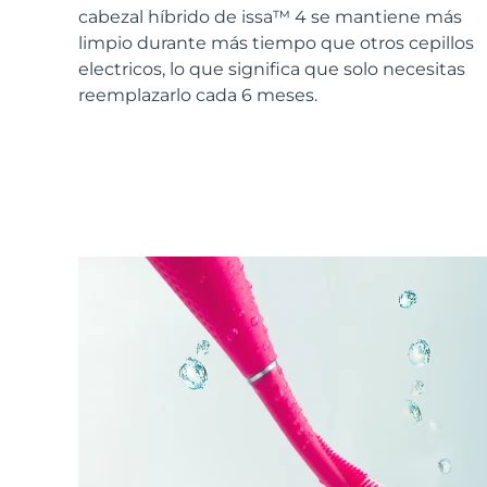
Cuidado de la piel KIWI™
All acne treatment devices
All revitalizing eye massagers
Serum
cabezal híbrido de issa™ 4 se mantiene más
issa™ Teeth Whitening Gel
Advanced pore care essentials
For healthy hair
limpio durante más tiempo que otros cepillos
18% PAP
electricos, lo que significa que solo necesitas
Cosméticos
Hombres
reemplazarlo cada 6 meses.
Comprar todo
FOREO APP
ACERCA DE