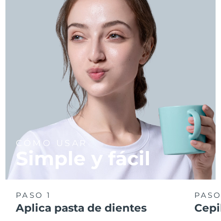
CÓMO USAR
Simple y fácil
PASO 1
PASO
Aplica pasta de dientes
Cepi