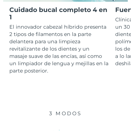
Cuidado bucal completo 4 en
Fuer
RAE de Macao
1
Entrega prevista
8/12/26
Clíni
(China)
El innovador cabezal híbrido presenta
un 30 
Malasia
Entrega prevista
8/13/26
2 tipos de filamentos en la parte
diente
delantera para una limpieza
polím
Malta
Entrega prevista
8/10/26
revitalizante de los dientes y un
los de
masaje suave de las encías, así como
a lo l
México
Entrega prevista
8/14/26
un limpiador de lengua y mejillas en la
deshil
parte posterior.
Mónaco
Entrega prevista
8/11/26
Países Bajos
Entrega prevista
8/10/26
Nueva Zelanda
Entrega prevista
8/10/26
3 MODOS
Noruega
Entrega prevista
8/10/26
Omán
Entrega prevista
8/13/26