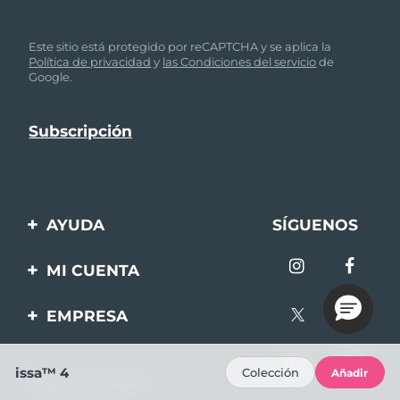
Este sitio está protegido por reCAPTCHA y se aplica la
Política de privacidad
y
las Condiciones del servicio
de
Google.
AYUDA
SÍGUENOS
Contáctanos
MI CUENTA
Pedidos y envíos
Registro de productos
EMPRESA
Garantía y devoluciones
Ayuda
Sobre FOREO
Preguntas frecuentes
issa™ 4
Colección
Añadir
Pago 100% seguro
Afiliados
Información de la