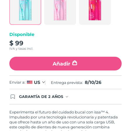
6
Reviews.
Enlace
en
la
misma
página.
Disponible
$ 99
IVA y tasas incl.
Añadir
8/10/26
US
Enviar a:
Entrega prevista:
GARANTÍA DE 2 AÑOS
Regístrate hoy y tendrás cobertura total de la
garantía FOREO. Esto quiere decir que, en caso
de tener algún problema durante los 2 años
Experimenta el futuro del cuidado bucal con issa™ 4.
posteriores a tu compra, FOREO te remplazará el
Impulsado por una tecnología revolucionaria y patentada
producto sin cargo alguno.
que ofrece hasta un año de uso con una sola carga USB,
este cepillo de dientes de nueva generación combina