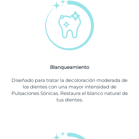
Filipinas
Entrega prevista
8/13/26
Polonia
Entrega prevista
8/11/26
Portugal
Entrega prevista
8/10/26
Puerto Rico
Entrega prevista
8/12/26
Blanqueamiento
Catar
Entrega prevista
8/11/26
Diseñado para tratar la decoloración moderada de
Reunión
Entrega prevista
8/15/26
los dientes con una mayor intensidad de
Pulsaciones Sónicas. Restaura el blanco natural de
tus dientes.
Rumanía
Entrega prevista
8/10/26
Rusia
Entrega prevista
8/18/26
Arabia Saudí
Entrega prevista
8/11/26