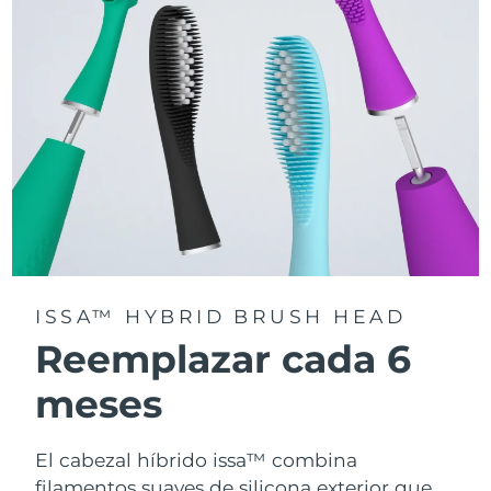
la app FOREO For You.
ISSA™ HYBRID BRUSH HEAD
Reemplazar cada 6
meses
El cabezal híbrido issa™ combina
filamentos suaves de silicona exterior que