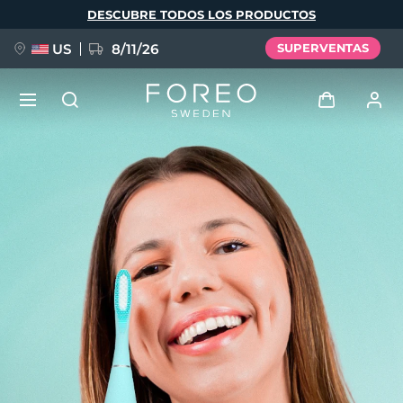
Pasar
DESCUBRE TODOS LOS PRODUCTOS
al
contenido
principal
US
8/11/26
SUPERVENTAS
NUEVO
Iniciar sesión
Idioma
BREAKING NEWS
Perfil de usuario
English
Deutsch
Español
Mis dispositivos
FAQ™ Pure Beauty-Tech Elixir
Français
Italiano
Português
Mis pedidos
Polski
Svenska
Русский
Türkçe
简体中文
繁體中文
Mis direcciones
issa™ Teeth Whitening Set
Mis suscripciones