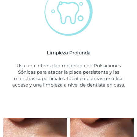
Turquía
Entrega prevista
8/11/26
Emiratos Árabes
Entrega prevista
8/11/26
Unidos
Reino Unido
Entrega prevista
8/10/26
Limpìeza Profunda
Estados Unidos
Entrega prevista
8/11/26
Usa una intensidad moderada de Pulsaciones
Sónicas para atacar la placa persistente y las
Uzbekistán
Entrega prevista
8/15/26
manchas superficiales. Ideal para áreas de difícil
acceso y una limpieza a nivel de dentista en casa.
Vietnam
Entrega prevista
8/16/26