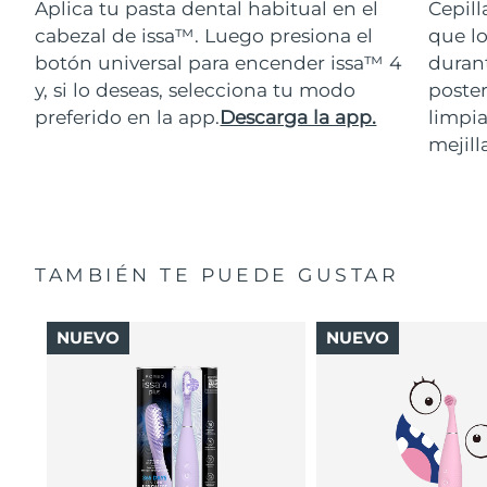
Aplica tu pasta dental habitual en el
Cepill
cabezal de issa™. Luego presiona el
que lo
botón universal para encender issa™ 4
durant
y, si lo deseas, selecciona tu modo
poster
preferido en la app.
Descarga la app.
limpia
mejill
TAMBIÉN TE PUEDE GUSTAR
NUEVO
NUEVO