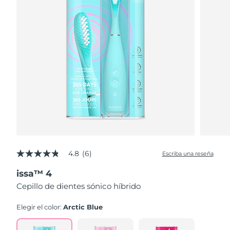
4.8
(6)
Escriba una reseña
4.8
de
issa™ 4
5
estrellas,
Cepillo de dientes sónico híbrido
valor
medio
de
Elegir el color:
Arctic Blue
valoración.
Read