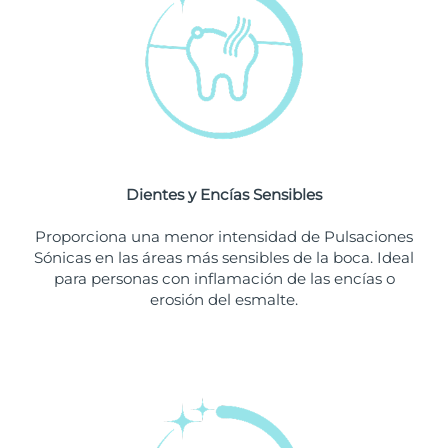
Singapur
Entrega prevista
8/12/26
Eslovaquia
Entrega prevista
8/10/26
Eslovenia
Entrega prevista
8/10/26
Sudáfrica
Entrega prevista
8/18/26
Dientes y Encías Sensibles
Corea del Sur
Entrega prevista
8/12/26
Proporciona una menor intensidad de Pulsaciones
España
Entrega prevista
8/10/26
Sónicas en las áreas más sensibles de la boca. Ideal
para personas con inflamación de las encías o
Suecia
Entrega prevista
8/10/26
erosión del esmalte.
Suiza
Entrega prevista
8/10/26
Taiwán
Entrega prevista
8/15/26
Tailandia
Entrega prevista
8/14/26