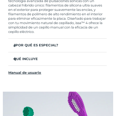
tecnología avanzada de pulsaciones sónicas con un
cabezal híbrido único: filamentos de silicona ultra suaves
en el exterior para proteger suavemente las encías, y
filamentos de polímero de alto rendimiento en el interior
para eliminar eficazmente la placa. Diseñado para trabajar
con tu movimiento natural de cepillado, issa™ 4 ofrece la
simplicidad de un cepillo manual con la eficacia de un
cepillo eléctrico.
¿POR QUÉ ES ESPECIAL?
Clínicamente probado para mejorar la higiene bucal
general en un 140 % en solo 1 mes.
QUÉ INCLUYE
Clínicamente probado para eliminar un 30 % más de
issa™ 4
placa que un cepillo manual regular.
Manual de usuario
Cable de carga USB
Clínicamente probado para reducir la gingivitis.
Estuche de viaje
El cabezal híbrido dura 2 veces más, no necesita
reemplazos hasta después de 6 meses.
Guía de inicio rápido
3 modos de cepillado: Limpieza Profunda,
Manual de issa™
Blanqueamiento y Dientes Sensibles
La tecnología Sonic Pulse proporciona 11,000
pulsaciones por minuto.
Accede a modos de cepillado personalizados a través de