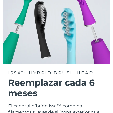
la app FOREO For You.
ISSA™ HYBRID BRUSH HEAD
Reemplazar cada 6
meses
El cabezal híbrido issa™ combina
filamentos suaves de silicona exterior que