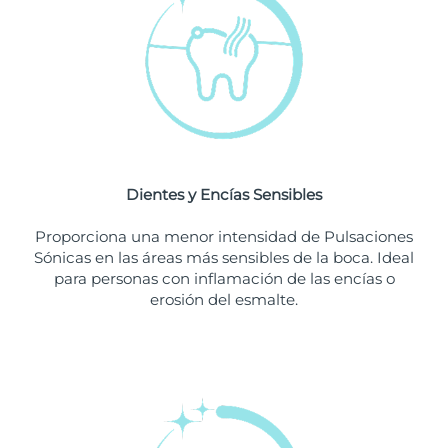
Singapur
Entrega prevista
11/08/2026
Eslovaquia
Entrega prevista
09/08/2026
Eslovenia
Entrega prevista
09/08/2026
Sudáfrica
Entrega prevista
17/08/2026
Dientes y Encías Sensibles
Corea del Sur
Entrega prevista
11/08/2026
Proporciona una menor intensidad de Pulsaciones
España
Entrega prevista
09/08/2026
Sónicas en las áreas más sensibles de la boca. Ideal
para personas con inflamación de las encías o
Suecia
Entrega prevista
09/08/2026
erosión del esmalte.
Suiza
Entrega prevista
09/08/2026
Taiwán
Entrega prevista
14/08/2026
Tailandia
Entrega prevista
13/08/2026