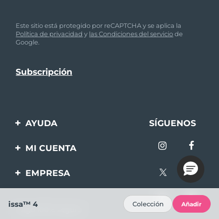
Este sitio está protegido por reCAPTCHA y se aplica la
Política de privacidad
y
las Condiciones del servicio
de
Google.
AYUDA
SÍGUENOS
Contáctanos
MI CUENTA
Pedidos y envíos
Registro de productos
EMPRESA
Garantía y devoluciones
Ayuda
Sobre FOREO
Preguntas frecuentes
issa™ 4
Colección
Añadir
Pago 100% seguro
Afiliados
Información de la