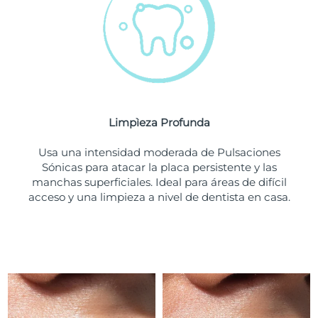
Turquía
Entrega prevista
10/08/2026
Emiratos Árabes
Entrega prevista
10/08/2026
Unidos
Reino Unido
Entrega prevista
09/08/2026
Limpìeza Profunda
Estados Unidos
Entrega prevista
10/08/2026
Usa una intensidad moderada de Pulsaciones
Sónicas para atacar la placa persistente y las
Uzbekistán
Entrega prevista
14/08/2026
manchas superficiales. Ideal para áreas de difícil
acceso y una limpieza a nivel de dentista en casa.
Vietnam
Entrega prevista
15/08/2026