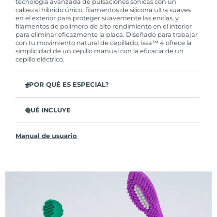
tecnología avanzada de pulsaciones sónicas con un
cabezal híbrido único: filamentos de silicona ultra suaves
en el exterior para proteger suavemente las encías, y
filamentos de polímero de alto rendimiento en el interior
para eliminar eficazmente la placa. Diseñado para trabajar
con tu movimiento natural de cepillado, issa™ 4 ofrece la
simplicidad de un cepillo manual con la eficacia de un
cepillo eléctrico.
¿POR QUÉ ES ESPECIAL?
Clínicamente probado para mejorar la higiene bucal
general en un 140 % en solo 1 mes.
QUÉ INCLUYE
Clínicamente probado para eliminar un 30 % más de
issa™ 4
placa que un cepillo manual regular.
Manual de usuario
Cable de carga USB
Clínicamente probado para reducir la gingivitis.
Estuche de viaje
El cabezal híbrido dura 2 veces más, no necesita
reemplazos hasta después de 6 meses.
Guía de inicio rápido
3 modos de cepillado: Limpieza Profunda,
Manual de issa™
Blanqueamiento y Dientes Sensibles
La tecnología Sonic Pulse proporciona 11,000
pulsaciones por minuto.
Accede a modos de cepillado personalizados a través de