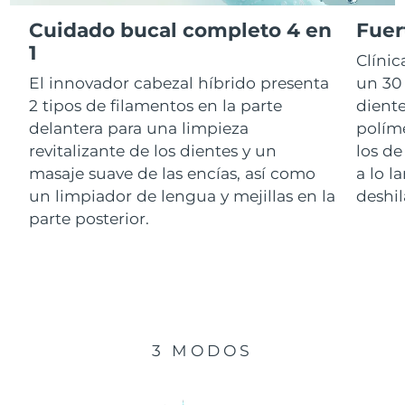
Cuidado bucal completo 4 en
Fuer
RAE de Macao
1
Entrega prevista
11/08/2026
Clíni
(China)
El innovador cabezal híbrido presenta
un 30 
Malasia
Entrega prevista
12/08/2026
2 tipos de filamentos en la parte
diente
delantera para una limpieza
polím
Malta
Entrega prevista
09/08/2026
revitalizante de los dientes y un
los de
masaje suave de las encías, así como
a lo l
México
Entrega prevista
13/08/2026
un limpiador de lengua y mejillas en la
deshil
parte posterior.
Mónaco
Entrega prevista
10/08/2026
Países Bajos
Entrega prevista
09/08/2026
Nueva Zelanda
Entrega prevista
09/08/2026
3 MODOS
Noruega
Entrega prevista
09/08/2026
Omán
Entrega prevista
12/08/2026