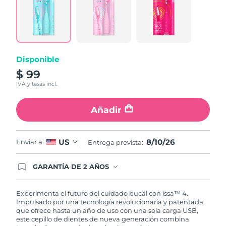
6
Reviews.
Enlace
en
la
misma
página.
Disponible
$ 99
IVA y tasas incl.
Añadir
8/10/26
US
Enviar a:
Entrega prevista:
GARANTÍA DE 2 AÑOS
Regístrate hoy y tendrás cobertura total de la
garantía FOREO. Esto quiere decir que, en caso
de tener algún problema durante los 2 años
Experimenta el futuro del cuidado bucal con issa™ 4.
posteriores a tu compra, FOREO te remplazará el
Impulsado por una tecnología revolucionaria y patentada
producto sin cargo alguno.
que ofrece hasta un año de uso con una sola carga USB,
este cepillo de dientes de nueva generación combina