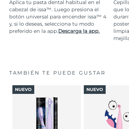
Aplica tu pasta dental habitual en el
Cepill
cabezal de issa™. Luego presiona el
que lo
botón universal para encender issa™ 4
durant
y, si lo deseas, selecciona tu modo
poster
preferido en la app.
Descarga la app.
limpia
mejill
TAMBIÉN TE PUEDE GUSTAR
NUEVO
NUEVO