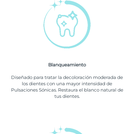
Filipinas
Entrega prevista
12/08/2026
Polonia
Entrega prevista
10/08/2026
Portugal
Entrega prevista
09/08/2026
Puerto Rico
Entrega prevista
11/08/2026
Blanqueamiento
Catar
Entrega prevista
10/08/2026
Diseñado para tratar la decoloración moderada de
Reunión
Entrega prevista
14/08/2026
los dientes con una mayor intensidad de
Pulsaciones Sónicas. Restaura el blanco natural de
tus dientes.
Rumanía
Entrega prevista
09/08/2026
Rusia
Entrega prevista
17/08/2026
Arabia Saudí
Entrega prevista
10/08/2026