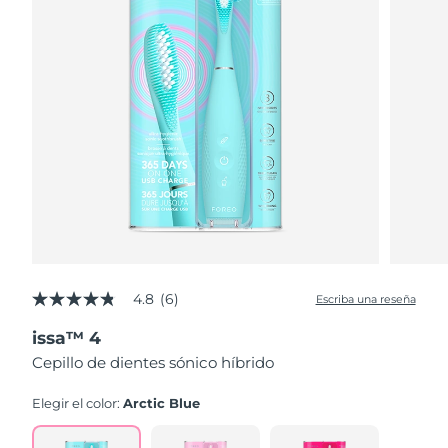
4.8
(6)
Escriba una reseña
4.8
de
issa™ 4
5
estrellas,
Cepillo de dientes sónico híbrido
valor
medio
de
Elegir el color:
Arctic Blue
valoración.
Read