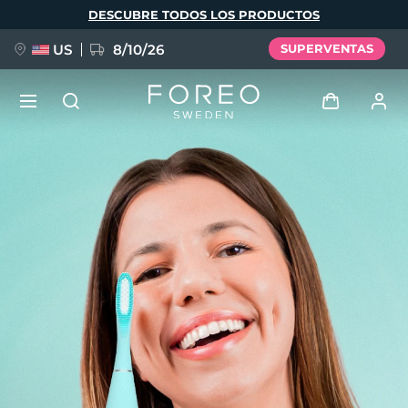
Pasar
DESCUBRE TODOS LOS PRODUCTOS
al
contenido
principal
US
8/10/26
SUPERVENTAS
NUEVO
Iniciar sesión
Idioma
BREAKING NEWS
Perfil de usuario
English
Deutsch
Español
Mis dispositivos
FAQ™ Pure Beauty-Tech Elixir
Français
Italiano
Português
Mis pedidos
Polski
Svenska
Русский
Türkçe
简体中文
繁體中文
Mis direcciones
issa™ Teeth Whitening Set
Mis suscripciones