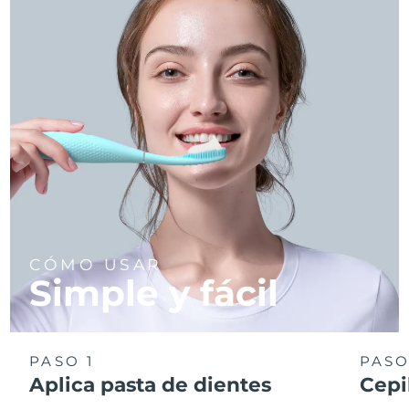
CÓMO USAR
Simple y fácil
PASO 1
PASO
Aplica pasta de dientes
Cepi