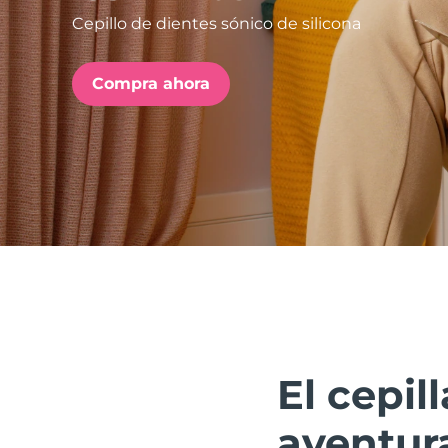
Cepillo de dientes sónico de silicona
issa™ Teeth Whitening Set
Compra ahora
FAQ™ Dual LED Panel
POPULAR
Sorpresas especiales
Superventas
El cepil
aventura