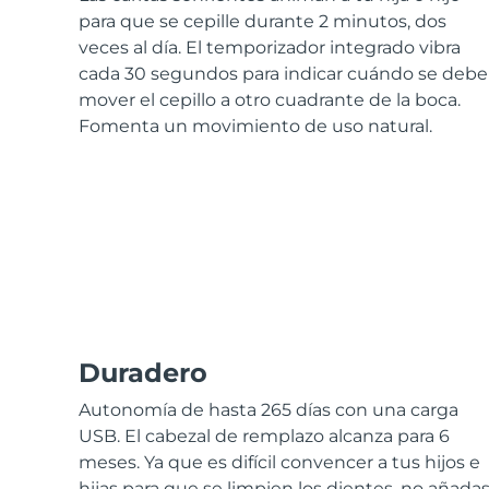
Cuidado de la piel KIWI™
All acne treatment devices
All revitalizing eye massagers
Serum
para que se cepille durante 2 minutos, dos
issa™ Teeth Whitening Gel
Advanced pore care essentials
For healthy hair
veces al día. El temporizador integrado vibra
18% PAP
cada 30 segundos para indicar cuándo se debe
Cosméticos
Hombres
mover el cepillo a otro cuadrante de la boca.
Fomenta un movimiento de uso natural.
Comprar todo
FOREO APP
ACERCA DE
Duradero
Autonomía de hasta 265 días con una carga
USB. El cabezal de remplazo alcanza para 6
meses. Ya que es difícil convencer a tus hijos e
hijas para que se limpien los dientes, no añada