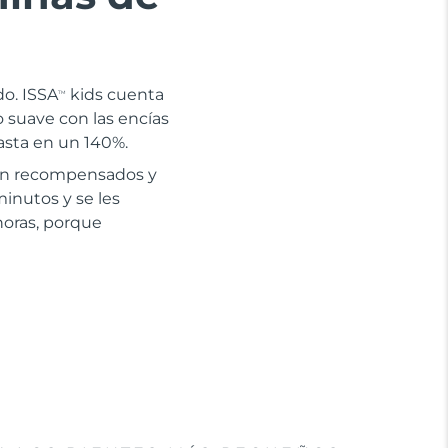
o. ISSA
kids cuenta
TM
o suave con las encías
asta en un 140%.
 Son recompensados y
inutos y se les
horas, porque