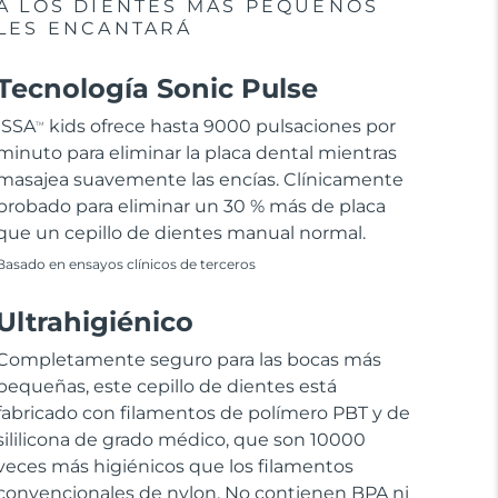
A LOS DIENTES MÁS PEQUEÑOS
LES ENCANTARÁ
Tecnología Sonic Pulse
ISSA
kids ofrece hasta 9000 pulsaciones por
TM
minuto para eliminar la placa dental mientras
masajea suavemente las encías. Clínicamente
probado para eliminar un 30 % más de placa
que un cepillo de dientes manual normal.
Basado en ensayos clínicos de terceros
Ultrahigiénico
Completamente seguro para las bocas más
pequeñas, este cepillo de dientes está
fabricado con filamentos de polímero PBT y de
sililicona de grado médico, que son 10000
veces más higiénicos que los filamentos
convencionales de nylon. No contienen BPA ni