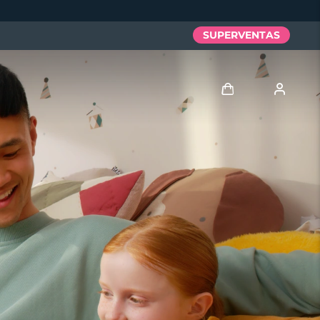
SUPERVENTAS
Iniciar sesión
Perfil de usuario
Mis dispositivos
Mis pedidos
Mis direcciones
Mis suscripciones