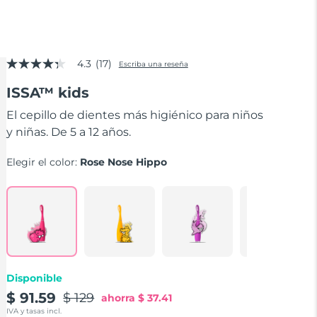
4.3
(17)
Escriba una reseña
4.3
de
ISSA™ kids
5
estrellas,
valor
El cepillo de dientes más higiénico para niños
medio
y niñas. De 5 a 12 años.
de
valoración.
Read
Elegir el color:
Rose Nose Hippo
17
Reviews.
Enlace
en
la
misma
página.
Disponible
$ 91.59
$ 129
ahorra
$ 37.41
IVA y tasas incl.