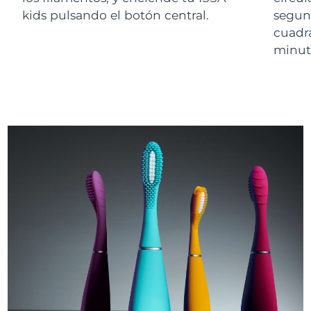
kids pulsando el botón central.
segund
cuadr
minuto