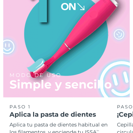
MODO DE USO
Simple y sencillo
PASO 1
PASO
Aplica la pasta de dientes
¡Cepi
Aplica tu pasta de dientes habitual en
Cepill
los filamentos, y enciende tu ISSA
circul
TM