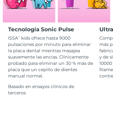
Advanced pore care essentials
For healthy hair
18% PAP
Israel
Entrega prevista
8/15/26
Cosméticos
Hombres
Italia
Entrega prevista
8/11/26
Tecnología Sonic Pulse
Ultr
Japón
Entrega prevista
8/14/26
ISSA
kids ofrece hasta 9000
Compl
Comprar todo
TM
Jersey
Entrega prevista
8/16/26
pulsaciones por minuto para eliminar
más pe
la placa dental mientras masajea
fabri
Kazajistán
Entrega prevista
8/13/26
suavemente las encías. Clínicamente
y de s
FOREO APP
probado para eliminar un 30 % más de
10000 
Kuwait
Entrega prevista
8/11/26
placa que un cepillo de dientes
filam
ACERCA DE
manual normal.
contie
Letonia
Entrega prevista
8/11/26
Basado en ensayos clínicos de
Líbano
Entrega prevista
8/12/26
terceros
Lituania
Entrega prevista
8/11/26
Luxemburgo
Entrega prevista
8/11/26