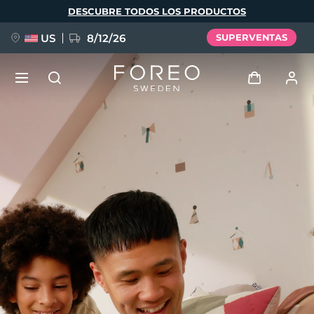
Pasar
DESCUBRE TODOS LOS PRODUCTOS
al
contenido
principal
US
8/12/26
SUPERVENTAS
NUEVO
Iniciar sesión
Idioma
BREAKING NEWS
Perfil de usuario
English
Deutsch
Español
Mis dispositivos
FAQ™ Pure Beauty-Tech Elixir
Français
Italiano
Português
Mis pedidos
Polski
Svenska
Русский
Türkçe
简体中文
繁體中文
Mis direcciones
issa™ Teeth Whitening Set
Mis suscripciones