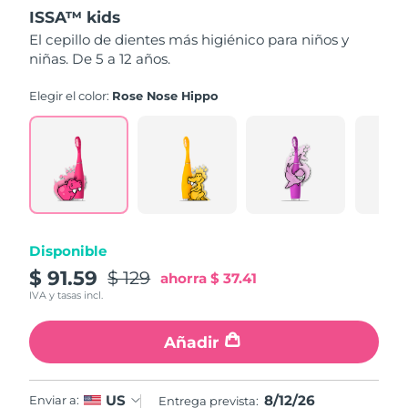
out
ISSA™ kids
of
5
Filipinas
Entrega prevista
8/14/26
El cepillo de dientes más higiénico para niños y
stars,
niñas. De 5 a 12 años.
average
rating
Polonia
Entrega prevista
8/12/26
value.
Elegir el color:
Rose Nose Hippo
Read
16
Portugal
Entrega prevista
8/11/26
Reviews.
Same
page
Puerto Rico
Entrega prevista
8/13/26
link.
Catar
Entrega prevista
8/12/26
Reunión
Disponible
Entrega prevista
8/16/26
$ 91.59
$ 129
ahorra
$ 37.41
Rumanía
Entrega prevista
8/11/26
IVA y tasas incl.
Rusia
Entrega prevista
8/19/26
Añadir
Arabia Saudí
Entrega prevista
8/12/26
8/12/26
US
Enviar a:
Entrega prevista: