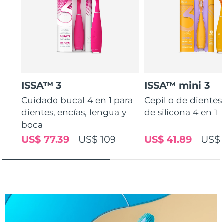
Turquía
Entrega prevista
8/12/26
Emiratos Árabes
Entrega prevista
8/12/26
Unidos
Reino Unido
Entrega prevista
8/11/26
ISSA™ 3
ISSA™ mini 3
Estados Unidos
Cuidado bucal 4 en 1 para
Cepillo de diente
Entrega prevista
8/12/26
dientes, encías, lengua y
de silicona 4 en 1
Uzbekistán
Entrega prevista
8/16/26
boca
US$ 77.39
US$ 109
US$ 41.89
US$
Vietnam
Entrega prevista
8/17/26