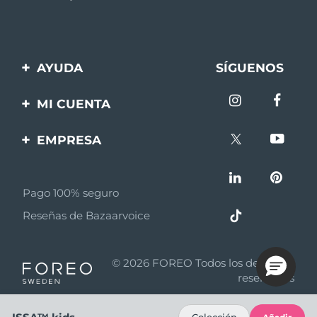
AYUDA
SÍGUENOS
Contáctanos
MI CUENTA
Pedidos y envíos
Registro de productos
EMPRESA
Garantía y devoluciones
Ayuda
Sobre FOREO
Preguntas frecuentes
Pago 100% seguro
Afiliados
Información de la
Reseñas de Bazaarvoice
batería
Noticias de afiliados
MYSA
© 2026 FOREO Todos los derechos
Asociados
reservados
Términos y condiciones