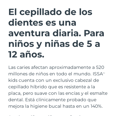
RUTINA SUECAS DE BELLEZA
Austria
Entrega prevista
8/11/26
El cepillado de los
dientes es una
Baréin
Entrega prevista
8/12/26
aventura diaria. Para
Limpieza facial
Lifting facial
Bélgica
Entrega prevista
8/11/26
LUNA™ 4 pack
BEAR™ 2 pack
niños y niñas de 5 a
Bermudas
Entrega prevista
8/17/26
Anti-aging massage
Microcurrent toning
12 años.
Bosnia y Herzegovina
Entrega prevista
8/14/26
Hidratación
Cuidado bucal
LUNA™ 4 Plus
BEAR™ 2 go
Las caries afectan aproximadamente a 520
Brunéi
Entrega prevista
8/16/26
UFO™ 3 pack
issa™ 4
Massage, LED heating
Microcurrent toning on-the-go
millones de niños en todo el mundo. ISSA
TM
TRATAMIENTO ANTIEDAD FAQ™
Deep facial hydration
Hybrid silicone sonic toothbrush
kids cuenta con un exclusivo cabezal de
Bulgaria
Entrega prevista
8/11/26
cepillado híbrido que es resistente a la
NEW
LUNA™ 4 Men
BEAR™ 2 eyes & lips
placa, pero suave con las encías y el esmalte
Canadá
Entrega prevista
8/15/26
UFO™ 3 LED
issa™ 4 plus
For men, anti-aging massage
Microcurrent line smoothing device
dental. Está clínicamente probado que
Near-infrared and red light therapy
Smart hybrid silicone sonic toothbrush
Chile
mejora la higiene bucal hasta en un 140%.
Entrega prevista
8/15/26
device
Antiedad
Tratamientos LED