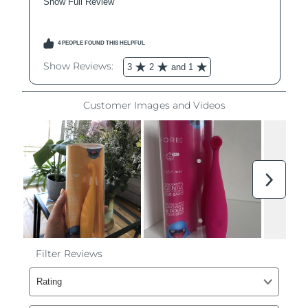
Filipinas
Entrega prevista
8/11/26
Polonia
Entrega prevista
8/9/26
Portugal
Entrega prevista
8/8/26
Puerto Rico
Entrega prevista
8/10/26
Catar
Entrega prevista
8/9/26
Reunión
Entrega prevista
8/13/26
Rumanía
Entrega prevista
8/8/26
Rusia
Entrega prevista
8/16/26
Arabia Saudí
Entrega prevista
8/9/26