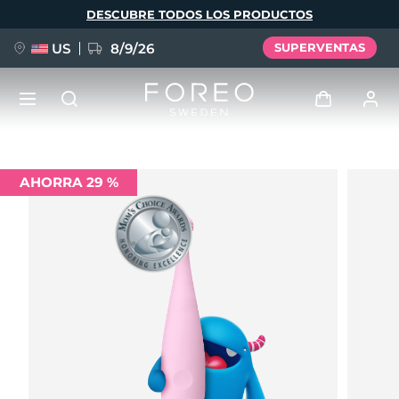
Pasar
DESCUBRE TODOS LOS PRODUCTOS
al
contenido
principal
US
8/9/26
SUPERVENTAS
NUEVO
Iniciar sesión
AHORRA 29 %
Idioma
BREAKING NEWS
Perfil de usuario
English
Deutsch
Español
Mis dispositivos
FAQ™ Pure Beauty-Tech Elixir
Français
Italiano
Português
Mis pedidos
Polski
Svenska
Русский
Türkçe
简体中文
繁體中文
Mis direcciones
issa™ Teeth Whitening Set
Mis suscripciones