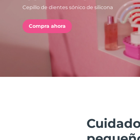
Cepillo de dientes sónico de silicona
issa™ Teeth Whitening Set
Compra ahora
FAQ™ Dual LED Panel
POPULAR
Sorpresas especiales
Superventas
Cuidado
pequeño