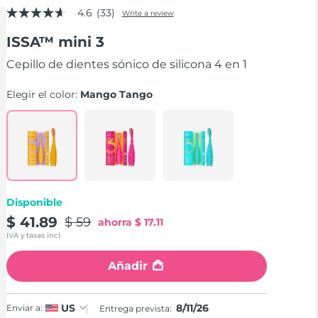
4.6
(33)
Write a review
4.6
out
ISSA™ mini 3
of
5
stars,
Cepillo de dientes sónico de silicona 4 en 1
average
rating
Elegir el color:
Mango Tango
value.
Read
33
Reviews.
Same
page
link.
Disponible
$ 41.89
$ 59
ahorra
$ 17.11
IVA y tasas incl.
Añadir
8/11/26
US
Enviar a:
Entrega prevista: