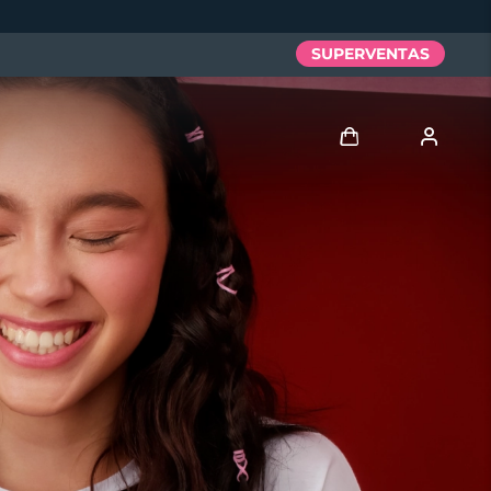
SUPERVENTAS
Iniciar sesión
Perfil de usuario
Mis dispositivos
Mis pedidos
Mis direcciones
Mis suscripciones