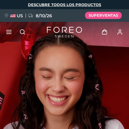
Pasar
DESCUBRE TODOS LOS PRODUCTOS
al
contenido
principal
US
8/10/26
SUPERVENTAS
NUEVO
Iniciar sesión
Idioma
BREAKING NEWS
Perfil de usuario
English
Deutsch
Español
Mis dispositivos
FAQ™ Pure Beauty-Tech Elixir
Français
Italiano
Português
Mis pedidos
Polski
Svenska
Русский
Türkçe
简体中文
繁體中文
Mis direcciones
issa™ Teeth Whitening Set
Mis suscripciones