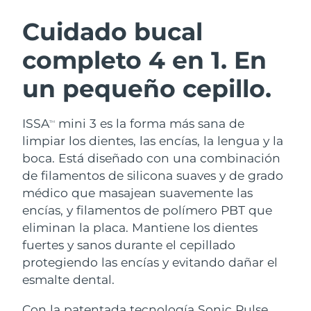
RUTINA SUECAS DE BELLEZA
Austria
Entrega prevista
8/9/26
Cuidado bucal
completo 4 en 1. En
Baréin
Entrega prevista
8/10/26
un pequeño cepillo.
Limpieza facial
Lifting facial
Bélgica
Entrega prevista
8/9/26
LUNA™ 4 pack
BEAR™ 2 pack
Bermudas
Entrega prevista
8/15/26
ISSA
mini 3 es la forma más sana de
TM
Anti-aging massage
Microcurrent toning
limpiar los dientes, las encías, la lengua y la
Bosnia y Herzegovina
Entrega prevista
8/12/26
boca. Está diseñado con una combinación
Hidratación
Cuidado bucal
de filamentos de silicona suaves y de grado
LUNA™ 4 Plus
BEAR™ 2 go
Brunéi
Entrega prevista
8/14/26
UFO™ 3 pack
issa™ 4
médico que masajean suavemente las
Massage, LED heating
Microcurrent toning on-the-go
TRATAMIENTO ANTIEDAD FAQ™
encías, y filamentos de polímero PBT que
Deep facial hydration
Hybrid silicone sonic toothbrush
Bulgaria
Entrega prevista
8/9/26
eliminan la placa. Mantiene los dientes
NEW
fuertes y sanos durante el cepillado
LUNA™ 4 Men
BEAR™ 2 eyes & lips
Canadá
Entrega prevista
8/13/26
UFO™ 3 LED
issa™ 4 plus
protegiendo las encías y evitando dañar el
For men, anti-aging massage
Microcurrent line smoothing device
Near-infrared and red light therapy
esmalte dental.
Smart hybrid silicone sonic toothbrush
Chile
Entrega prevista
8/13/26
device
Antiedad
Tratamientos LED
Con la patentada tecnología Sonic Pulse,