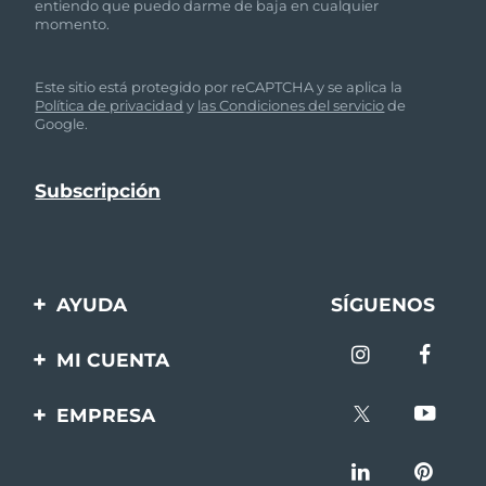
entiendo que puedo darme de baja en cualquier
momento.
Este sitio está protegido por reCAPTCHA y se aplica la
Política de privacidad
y
las Condiciones del servicio
de
Google.
AYUDA
SÍGUENOS
Contáctanos
MI CUENTA
Pedidos y envíos
Registro de productos
EMPRESA
Garantía y devoluciones
Ayuda
Sobre FOREO
Preguntas frecuentes