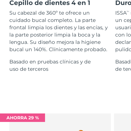
Advanced pore care essentials
Cepillo de dientes 4 en 1
Duro
For healthy hair
18% PAP
Israel
Entrega prevista
8/13/26
Cosméticos
Hombres
Su cabezal de 360º te ofrece un
ISSA
TM
cuidado bucal completo. La parte
un cep
Italia
Entrega prevista
8/9/26
frontal limpia los dientes y las encías, y
usuari
la parte posterior limpia la boca y la
con lo
Japón
Entrega prevista
8/12/26
lengua. Su diseño mejora la higiene
declar
Comprar todo
Jersey
Entrega prevista
8/14/26
bucal un 140%. Clínicamente probado.
pulido
Basado en pruebas clínicas y de
Basado
Kazajistán
Entrega prevista
8/11/26
uso de terceros
de ter
FOREO APP
Kuwait
Entrega prevista
8/9/26
ACERCA DE
Letonia
Entrega prevista
8/9/26
Líbano
Entrega prevista
8/10/26
Lituania
Entrega prevista
8/9/26
AHORRA 29 %
Luxemburgo
Entrega prevista
8/9/26