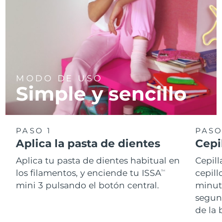
MODO DE USO
Simple y sencillo
PASO 1
PASO
Aplica la pasta de dientes
Cepi
Aplica tu pasta de dientes habitual en
Cepill
los filamentos, y enciende tu ISSA
cepill
TM
mini 3 pulsando el botón central.
minut
segun
de la 